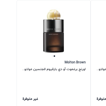
Molton Brown
عطر كاجو لايم أو دي تواليت للجنسين مولتون براون
اورنج برغموت أو دي بارفيوم للجنسين مولتون براون
متوفرة
غير متوفرة