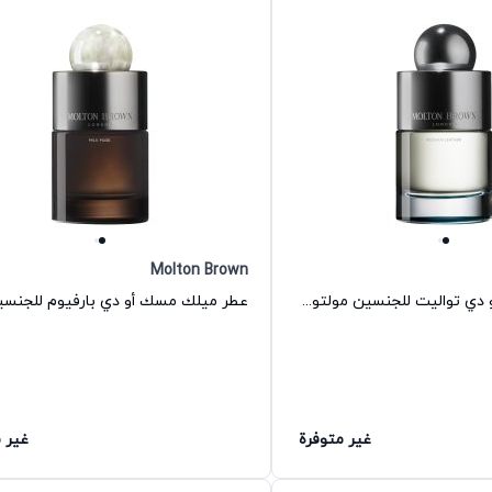
Molton Brown
عطر راشن لدر أو دي تواليت للجنسين مولتون براون
غير متوفرة
غير 