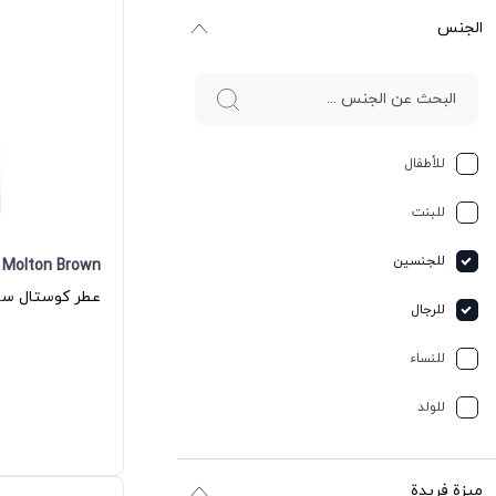
الجنس
للأطفال
للبنت
للجنسين
Molton Brown
للرجال
للنساء
للولد
ميزة فريدة