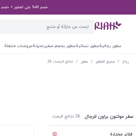
خصم 40% على العطور + خصم إضافي بقيمة 50 درهم إماراتي على طلبك الأول! رمز الخصم الخاص بك: first50aed
عطور رجالية
عطور نسائية
عطور بحجم صغير
مدونة
عروضات مذهلة
ریاح
/
جميع العطور
/
عطور
/
نتائج البحث: 26
عطر مولتون براون للرجال
26
نتائج البحث
فلاتر مختارة
إخفاء الفلاتر