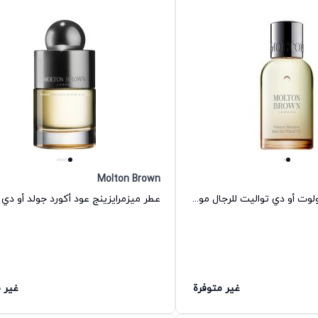
Molton Brown
عطر توباكو أبسولوت أو دي تواليت للرجال مولتون براون
غير متوفرة
غير 