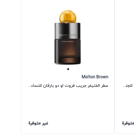
Molton Brown
عطر فيتيفر جريب فروت أو دي تواليت للجنسين مولتون براون
عطر الفتيفر جريب فروت او دو بارفان للنساء والرجال من مولتون براون
متوفرة
غير متوفرة