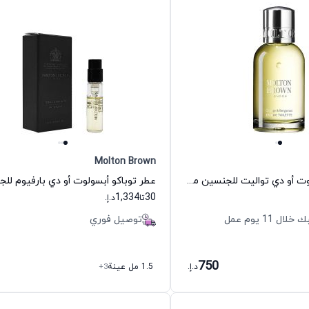
Molton Brown
عطر أورنج برغموت أو دي تواليت للجنسين مولتون براون
1,334
30
تا
د.إ.
11 يوم عمل
توصيل فوري
750
د.إ.
1.5 مل عينة
+3