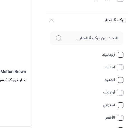
ترکیبة العطر
أروماتيك
أسفلت
Molton Brown
ألدهيد
أوزونيك
استوائي
الأخضر