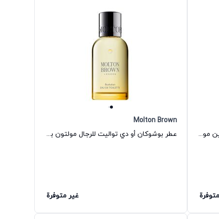
Molton Brown
عطر ميلك مسك أو دي بارفيوم للجنسين مولتون براون
عطر بوشوكان أو دي تواليت للرجال مولتون براون
متوفرة
غير متوفرة