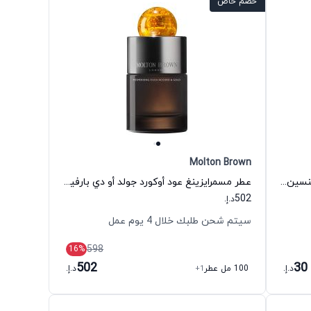
خصم خاص
Molton Brown
عطر توباكو أبسولوت أو دي بارفيوم للجنسين مولتون براون
عطر مسمرايزينغ عود أوكورد جولد أو دي بارفيوم للجنسين مولتون براون
502
د.إ.
سيتم شحن طلبك خلال 4 يوم عمل
598
16
%
502
30
د.إ.
100 مل عطر
+1
د.إ.