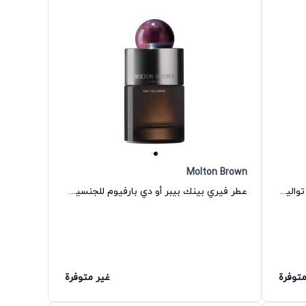
Molton Brown
عطر ميزمرايزينج عود أكورد جولد أو دي تواليت للجنسين مولتون براون
عطر فيري بينك بيبر أو دي بارفيوم للجنسين مولتون براون
متوفرة
غير متوفرة