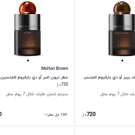
Molton Brown
عطر ريشارج بلاك بيبر أو دي بارفيوم للجنسين مولتون براون
720
د.إ.
 7 يوم عمل
سيتم شحن طلبك خلال 7 يوم عمل
0
720
د.إ.
100 مل عطر
+2