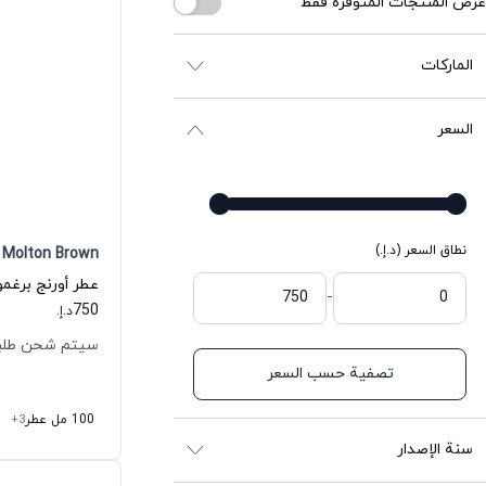
عرض المنتجات المتوفرة فقط
الماركات
السعر
نطاق السعر (د.إ.)
Molton Brown
-
750
د.إ.
سيتم شحن طلبك خلال 
تصفية حسب السعر
100 مل عطر
+3
سنة الإصدار