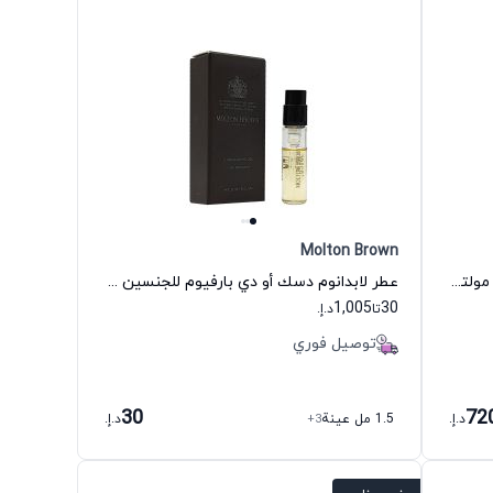
Molton Brown
عطر نيون امبر أو دي بارفيوم للجنسين مولتون براون
عطر لابدانوم دسك أو دي بارفيوم للجنسين مولتون براون
1,005
30
تا
د.إ.
توصيل فوري
30
72
د.إ.
1.5 مل عينة
+3
د.إ.