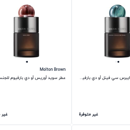
Molton Brown
عطر كوستال سايبرس سي فينل أو دي بارفيوم للجنسين مولتون براون
غير متوفرة
غير 