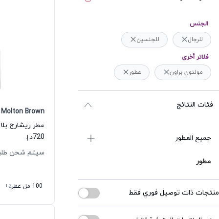
الجنس
للرجال
للجنسين
فلاتر أخرى
مولتون براون
عطور
فئات النتائج
Molton Brown
720
جميع العطور
د.إ.
سيتم شحن طلبك خلال
عطور
100 مل عطر
+2
منتجات ذات توصيل فوري فقط