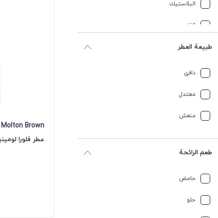
البلاستيك
القنب
طبيعة العطر
باتشولي
بحري
دافئ
بلسميك
معتدل
بنزين
منعش
Molton Brown
بنفسجي
طعم الرائحة
بودري
تبغ
حامض
ترابي
حلو