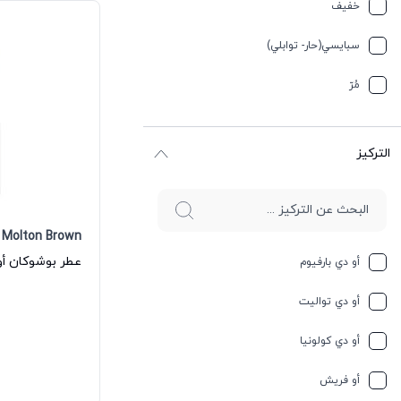
تيربيني
خفیف
جلد
سبایسي(حار- توابلي)
جوز الهند
مُرّ
حار وسبايسي
التركيز
حامِض
حلو
Molton Brown
حليب
أو دي بارفيوم
حمضيات
أو دي تواليت
حيواني
أو دي كولونيا
خشبي
أو فريش
خشبي