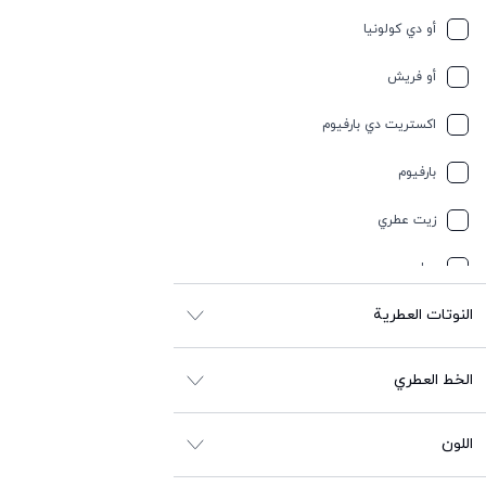
أو دي كولونيا
خشبي
أو فريش
خشبي
اكستريت دي بارفيوم
خفیف وسبايسي
بارفيوم
خمر
زيت عطري
رمل
عطر
زهري
النوتات العطرية
زهري أبيض
الخط العطري
زهري أصفر
زيتي
اللون
سبايسي