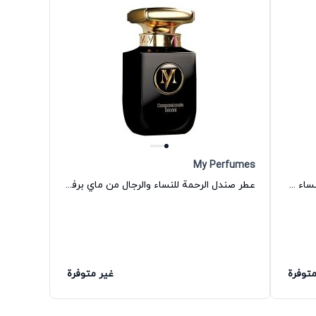
My Perfumes
عطر الفانيليا الحارة Eau de Parfum للنساء والرجال - My Perfumes
عطر صندل الرحمة للنساء والرجال من ماي برفيومز
متوفرة
غير متوفرة