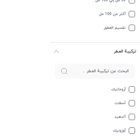
30 مل إلى 100 مل
أكثر من 100 مل
تقسیم العطور
ترکیبة العطر
أروماتيك
أسفلت
ألدهيد
أوزونيك