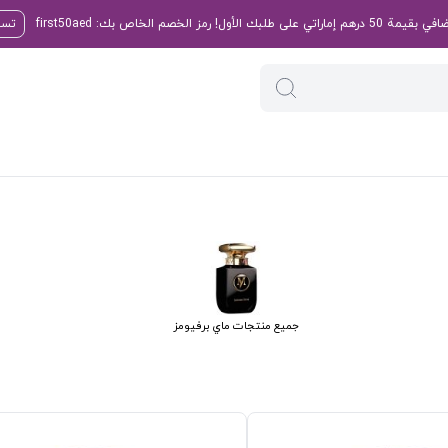
تسو
جميع منتجات ماي برفيومز