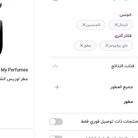
الجنس
للرجال
للجنسين
فلاتر أخرى
ماي برفيومز
عطور
فئات النتائج
My Perfumes
عطر اوريس الشدي
جميع العطور
عطور
منتجات ذات توصيل فوري فقط