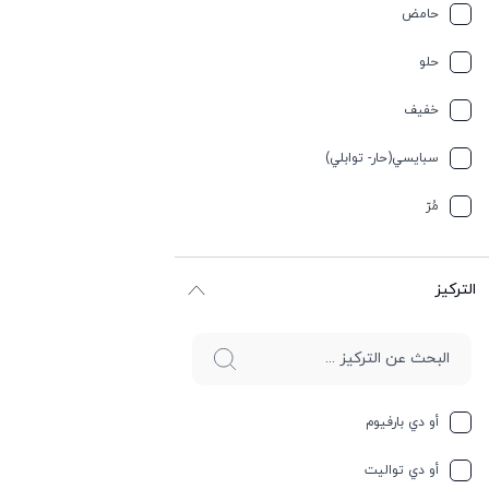
تبغ
حامض
ترابي
حلو
تيربيني
خفیف
جلد
سبایسي(حار- توابلي)
جوز الهند
مُرّ
حار وسبايسي
التركيز
حامِض
حلو
حليب
أو دي بارفيوم
حمضيات
أو دي تواليت
حيواني