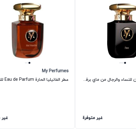
My Perfumes
فلور إو دي بارفان للنساء والرجال من ماي برفيومز
غير متوفرة
غير 