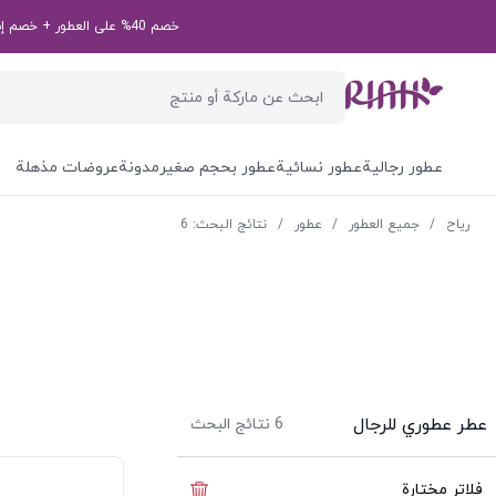
خصم 40% على العطور + خصم إضافي بقيمة 50 درهم إماراتي على طلبك الأول! رمز الخصم الخاص بك: first50aed
عطور رجالية
عطور نسائية
عطور بحجم صغير
مدونة
عروضات مذهلة
ریاح
/
جميع العطور
/
عطور
/
نتائج البحث: 6
عطر عطوري للرجال
6
نتائج البحث
فلاتر مختارة
إخفاء الفلاتر