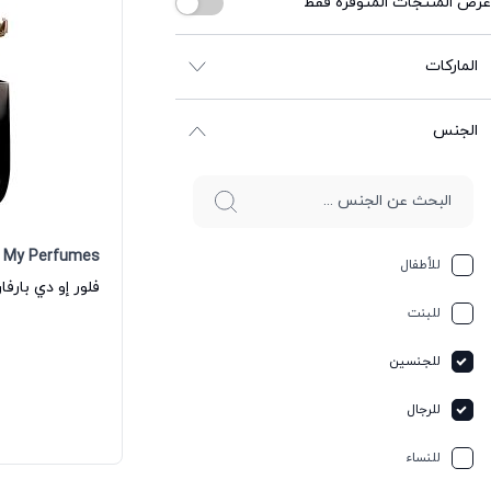
عرض المنتجات المتوفرة فقط
الماركات
الجنس
My Perfumes
للأطفال
للبنت
للجنسين
للرجال
للنساء