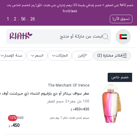
خصم 40% على العطور + خصم إضافي بقيمة 50 درهم إماراتي على طلبك الأول! رمز الخصم الخاص بك:
first50aed
1
2
56
26
تسوق الآن!
:
:
:
ابحث عن ماركة أو منتج
فلاتر مختارة
(2)
فرز
الماركات
السعر
سنة الإصدار
خصم خاص
The Merchant Of Venice
عطر سواف بيتالز أو دي بارفيوم للنساء ذي ميرشنت أوف
100 مل عطر
+2
حجم العطر
430
تا
450
د.إ.
10
%
500
سيتم شحن طلبك خلال 7 يوم عمل
450
د.إ.