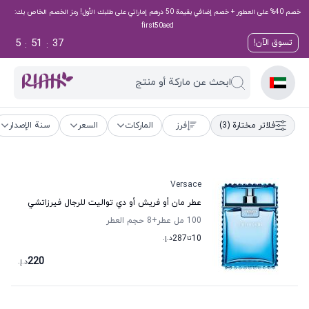
خصم 40% على العطور + خصم إضافي بقيمة 50 درهم إماراتي على طلبك الأول! رمز الخصم الخاص بك:
first50aed
5
51
37
تسوق الآن!
:
:
ابحث عن ماركة أو منتج
فلاتر مختارة
(3)
فرز
الماركات
السعر
سنة الإصدار
Versace
عطر مان أو فريش أو دي تواليت للرجال فيرزاتشي
100 مل عطر
+8
حجم العطر
10
تا
287
د.إ.
220
د.إ.