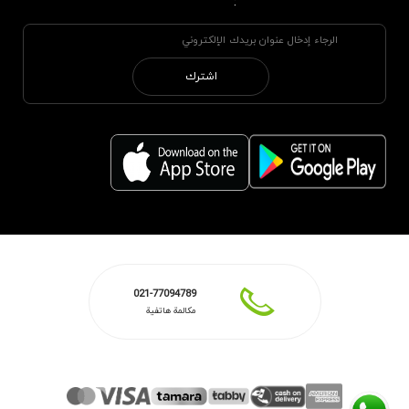
:
اشترك
021-77094789
مكالمة هاتفية