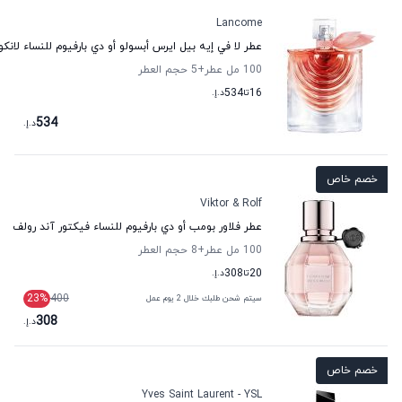
Lancome
عطر لا في إيه بيل ايرس أبسولو أو دي بارفيوم للنساء لانكو
100 مل عطر
+5
حجم العطر
16
تا
534
د.إ.
534
د.إ.
خصم خاص
Viktor & Rolf
عطر فلاور بومب أو دي بارفيوم للنساء فيكتور آند رولف
100 مل عطر
+8
حجم العطر
20
تا
308
د.إ.
23
%
400
سيتم شحن طلبك خلال 2 يوم عمل
308
د.إ.
خصم خاص
Yves Saint Laurent - YSL