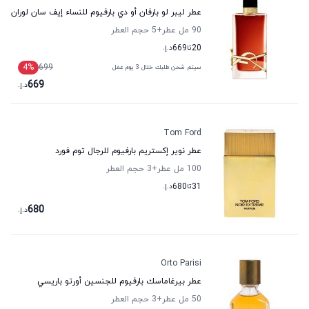
عطر ليبر لو بارفان أو دي بارفيوم للنساء إيف سان لوران
90 مل عطر
+5
حجم العطر
20
تا
669
د.إ.
4
%
699
سيتم شحن طلبك خلال 3 يوم عمل
669
د.إ.
Tom Ford
عطر نوير إكستريم بارفيوم للرجال توم فورد
100 مل عطر
+3
حجم العطر
31
تا
680
د.إ.
680
د.إ.
Orto Parisi
عطر بيرغاماسك بارفيوم للجنسين أورتو باريسي
50 مل عطر
+3
حجم العطر