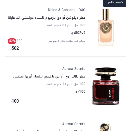
خصم خاص
Dolce & Gabbana - D&G
عطر ديفوشن أو دي بارفيوم للنساء دولتشي اند غابانا
100 مل عطر
+5
حجم العطر
9
تا
502
د.إ.
42
%
880
سيتم شحن طلبك خلال 3 يوم عمل
502
د.إ.
Aurora Scents
عطر بلاك روج أو دي بارفيوم للنساء أورورا سنتس
100 مل عطر
+1
حجم العطر
100
د.إ.
100
د.إ.
Aurora Scents