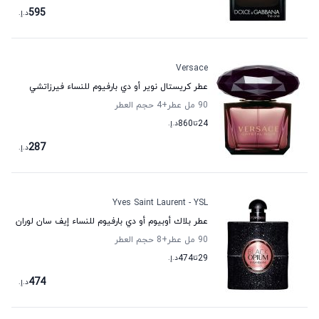
595
د.إ.
Versace
عطر كريستال نوير أو دي بارفيوم للنساء فيرزاتشي
90 مل عطر
+4
حجم العطر
24
تا
860
د.إ.
287
د.إ.
Yves Saint Laurent - YSL
عطر بلاك أوبيوم أو دي بارفيوم للنساء إيف سان لوران
90 مل عطر
+8
حجم العطر
29
تا
474
د.إ.
474
د.إ.