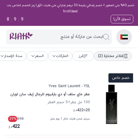
خصم 40% على العطور + خصم إضافي بقيمة 50 درهم إماراتي على طلبك الأول! رمز الخصم الخاص بك:
first50aed
8
9
8
تسوق الآن!
:
:
ابحث عن ماركة أو منتج
فلاتر مختارة
(2)
فرز
الماركات
السعر
سنة الإصدار
خصم خاص
Yves Saint Laurent - YSL
عطر ماي سلف أو دي بارفيوم للرجال إيف سان لوران
100 مل عطر
+5
حجم العطر
20
تا
422
د.إ.
29
%
598
سيتم شحن طلبك خلال 1 يوم عمل
422
د.إ.