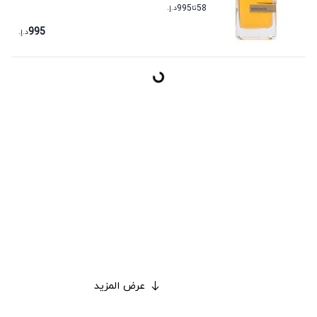
58
تا
995
د.إ.
995
د.إ.
عرض المزيد