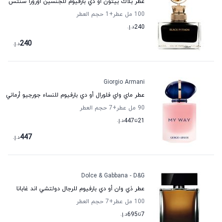
عطر بلاك بيثون أو دي بارفيوم للجنسين أورورا سنتس
100 مل عطر
+1
حجم العطر
240
د.إ.
240
د.إ.
Giorgio Armani
عطر ماي واي فلورال أو دي بارفيوم للنساء جورجيو أرماني
90 مل عطر
+7
حجم العطر
21
تا
447
د.إ.
447
د.إ.
Dolce & Gabbana - D&G
عطر ذي وان أو دي بارفيوم للرجال دولتشي اند غابانا
100 مل عطر
+7
حجم العطر
7
تا
695
د.إ.