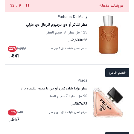
عروضات مذهلة
10
:
9
:
32
Parfums De Marly
عطر الثائر أو دي بارفيوم للرجال دي مارلي
125 مل عطر
+8
حجم العطر
26
تا
2,633
د.إ.
22
%
1,087
سيتم شحن طلبك خلال 3 يوم عمل
841
د.إ.
خصم خاص
Prada
عطر برادا بارادوكس أو دي بارفيوم للنساء برادا
90 مل عطر
+7
حجم العطر
23
تا
567
د.إ.
12
%
648
سيتم شحن طلبك خلال 3 يوم عمل
567
د.إ.