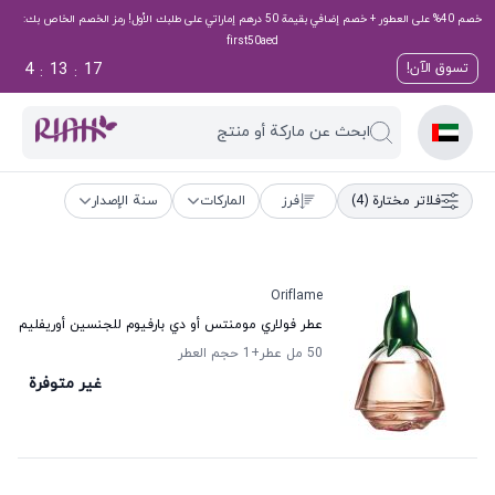
خصم 40% على العطور + خصم إضافي بقيمة 50 درهم إماراتي على طلبك الأول! رمز الخصم الخاص بك:
first50aed
4
13
16
تسوق الآن!
:
:
ابحث عن ماركة أو منتج
فلاتر مختارة
(4)
فرز
الماركات
سنة الإصدار
Oriflame
عطر فولاري مومنتس أو دي بارفيوم للجنسين أوريفليم
50 مل عطر
+1
حجم العطر
غير متوفرة