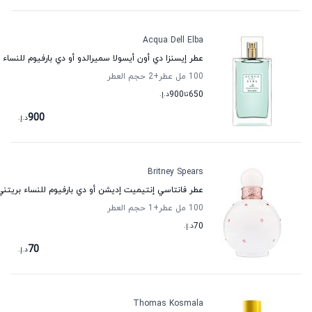
Acqua Dell Elba
عطر إيسنزا دي أون أيسولا سميرالدو أو دي بارفيوم للنساء أك
100 مل عطر
+2
حجم العطر
650
تا
900
د.إ.
900
د.إ.
Britney Spears
عطر فانتاسي إنتيميت إديشن أو دي بارفيوم للنساء بريتني
100 مل عطر
+1
حجم العطر
70
د.إ.
70
د.إ.
Thomas Kosmala