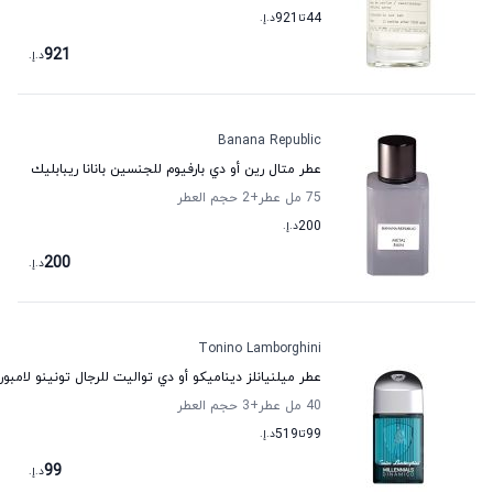
44
تا
921
د.إ.
921
د.إ.
Banana Republic
عطر متال رين أو دي بارفيوم للجنسين بانانا ريبابليك
75 مل عطر
+2
حجم العطر
200
د.إ.
200
د.إ.
Tonino Lamborghini
عطر ميلنيانلز ديناميكو أو دي تواليت للرجال تونينو لامبو
40 مل عطر
+3
حجم العطر
99
تا
519
د.إ.
99
د.إ.