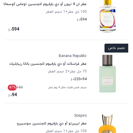
عطر ان 4 نيون أو دي بارفيوم للجنسين توماس كوسمالا
100 مل عطر
+1
حجم العطر
594
د.إ.
594
د.إ.
خصم خاص
Banana Republic
عطر غراسلاند أو دي بارفيوم للجنسين بانانا ريبابليك
75 مل عطر
+2
حجم العطر
94
تا
220
د.إ.
47
%
180
سيتم شحن طلبك خلال 4 يوم عمل
94
د.إ.
Sospiro
عطر ليبيرتو أو دي بارفيوم للجنسين سوسبيرو
100 مل عطر
+1
حجم العطر