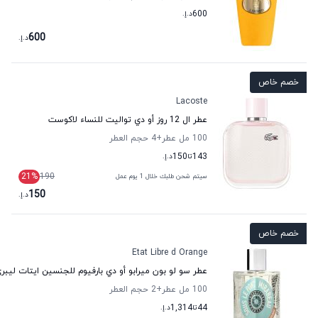
600
د.إ.
600
د.إ.
خصم خاص
Lacoste
عطر ال 12 روز أو دي تواليت للنساء لاكوست
100 مل عطر
+4
حجم العطر
143
تا
150
د.إ.
21
%
190
سيتم شحن طلبك خلال 1 يوم عمل
150
د.إ.
خصم خاص
Etat Libre d Orange
عطر سو لو بون ميرابو أو دي بارفيوم للجنسين ايتات ليبري
100 مل عطر
+2
حجم العطر
44
تا
1,314
د.إ.