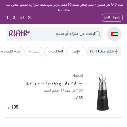
خصم 40% على العطور + خصم إضافي بقيمة 50 درهم إماراتي على طلبك الأول! رمز الخصم الخاص بك:
first50aed
1
0
50
19
تسوق الآن!
:
:
:
ابحث عن ماركة أو منتج
فلاتر مختارة
(3)
فرز
الماركات
السعر
سنة الإصدار
Nabeel
عطر أوشن أو دي بارفيوم للجنسين نبيل
100 مل عطر
+1
حجم العطر
135
د.إ.
135
د.إ.