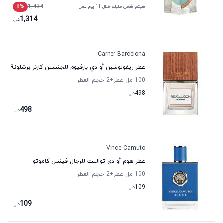
8
%
1,434
سيتم شحن طلبك خلال 11 يوم عمل
1,314
د.إ.
Carner Barcelona
عطر ريفولوشين أو دي بارفيوم للجنسين كارنر برشلونة
100 مل عطر
+2
حجم العطر
498
د.إ.
498
د.إ.
Vince Camuto
عطر هوم أو دي تواليت للرجال فينس كاموتو
100 مل عطر
+2
حجم العطر
109
د.إ.
109
د.إ.