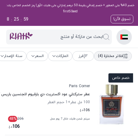
خصم 40% على العطور + خصم إضافي بقيمة 50 درهم إماراتي على طلبك الأول! رمز الخصم الخاص بك:
first50aed
8
25
58
تسوق الآن!
:
:
ابحث عن ماركة أو منتج
فلاتر مختارة
(4)
فرز
الماركات
السعر
سنة الإصدار
خصم خاص
Paris Corner
عطر ستركتلي عود اكستريت دي بارفيوم للجنسين باريس ك
100 مل عطر
+1
حجم العطر
106
د.إ.
48
%
206
سيتم شحن طلبك خلال 7 يوم عمل
106
د.إ.