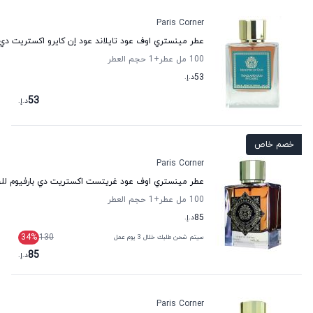
Paris Corner
عطر مينستري اوف عود تايلاند عود إن كايرو اكستريت دي 
100 مل عطر
+1
حجم العطر
53
د.إ.
53
د.إ.
خصم خاص
Paris Corner
عطر مينستري اوف عود غريتست اكستريت دي بارفيوم للج
100 مل عطر
+1
حجم العطر
85
د.إ.
34
%
130
سيتم شحن طلبك خلال 3 يوم عمل
85
د.إ.
Paris Corner