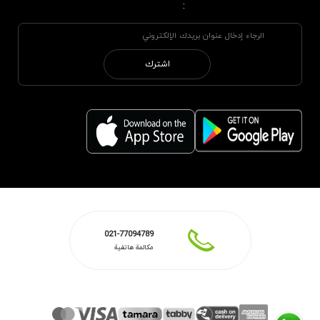
:
اشترك
021-77094789
مكالمة هاتفية