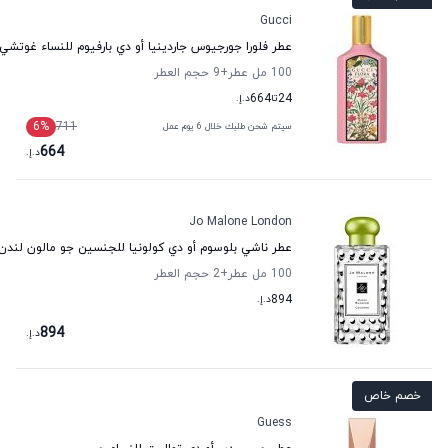
Gucci
عطر فلورا جورجيوس جاردينيا أو دي بارفيوم للنساء غوتشي
100 مل عطر
+9
حجم العطر
24
تا
664
د.إ.
6
%
711
سيتم شحن طلبك خلال 6 يوم عمل
664
د.إ.
Jo Malone London
عطر ناشي بلوسوم أو دي كولونيا للجنسين جو مالون لندن
100 مل عطر
+2
حجم العطر
894
د.إ.
894
د.إ.
خصم خاص
Guess