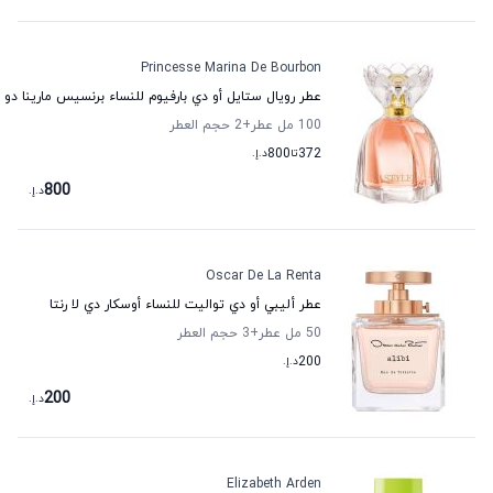
Princesse Marina De Bourbon
عطر رويال ستايل أو دي بارفيوم للنساء برنسيس مارينا دو 
100 مل عطر
+2
حجم العطر
372
تا
800
د.إ.
800
د.إ.
Oscar De La Renta
عطر أليبي أو دي تواليت للنساء أوسكار دي لا رنتا
50 مل عطر
+3
حجم العطر
200
د.إ.
200
د.إ.
Elizabeth Arden