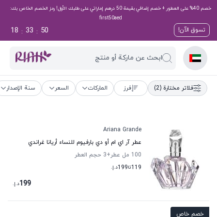
خصم 40% على العطور + خصم إضافي بقيمة 50 درهم إماراتي على طلبك الأول! رمز الخصم الخاص بك:
first50aed
18
33
49
تسوق الآن!
:
:
ابحث عن ماركة أو منتج
فلاتر مختارة
(2)
فرز
الماركات
السعر
سنة الإصدار
Ariana Grande
عطر آر اي ام أو دي بارفيوم للنساء أريانا غراندي
100 مل عطر
+3
حجم العطر
119
تا
199
د.إ.
199
د.إ.
خصم خاص