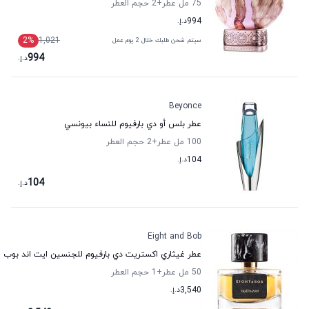
75 مل عطر
+2
حجم العطر
994
د.إ.
2
%
1,021
سيتم شحن طلبك خلال 2 يوم عمل
994
د.إ.
Beyonce
عطر بلس أو دي بارفيوم للنساء بيونسي
100 مل عطر
+2
حجم العطر
104
د.إ.
104
د.إ.
Eight and Bob
عطر غيثاري اكستريت دي بارفيوم للجنسين ايت اند بوب
50 مل عطر
+1
حجم العطر
3,540
د.إ.