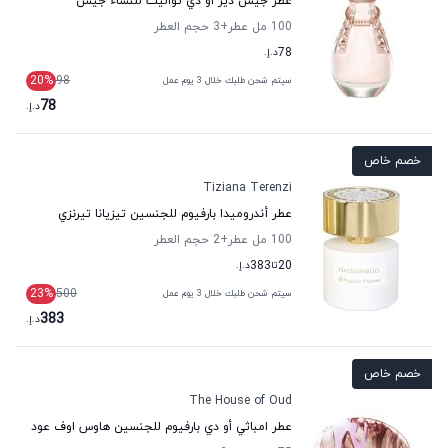
عطر جيس دير أو دي تواليت للنساء جيس
100 مل عطر
+3
حجم العطر
78
د.إ.
20
%
98
سيتم شحن طلبك خلال 3 يوم عمل
78
د.إ.
خصم خاص
Tiziana Terenzi
عطر أندروميدا بارفيوم للجنسين تيزيانا تيرنزي
100 مل عطر
+2
حجم العطر
20
تا
383
د.إ.
23
%
500
سيتم شحن طلبك خلال 3 يوم عمل
383
د.إ.
خصم خاص
The House of Oud
عطر امباثي أو دي بارفيوم للجنسين هاوس اوف عود