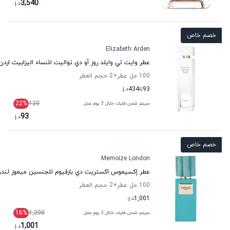
3,540
د.إ.
خصم خاص
Elizabeth Arden
عطر وايت تي وايلد روز أو دي تواليت للنساء اليزابيث اردن
100 مل عطر
+2
حجم العطر
93
تا
434
د.إ.
22
%
120
سيتم شحن طلبك خلال 3 يوم عمل
93
د.إ.
خصم خاص
Memoize London
عطر إكسيموس اكستريت دي بارفيوم للجنسين ميموز لند
100 مل عطر
+2
حجم العطر
1,001
د.إ.
16
%
1,200
سيتم شحن طلبك خلال 3 يوم عمل
1,001
د.إ.