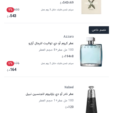
69
تا
543
د.إ.
9
%
600
سيتم شحن طلبك خلال 3 يوم عمل
543
د.إ.
خصم خاص
Azzaro
عطر كروم أو دي تواليت للرجال أزارو
100 مل عطر
+8
حجم العطر
8
تا
194
د.إ.
6
%
176
سيتم شحن طلبك خلال 2 يوم عمل
164
د.إ.
Nabeel
عطر نادر أو دي بارفيوم للجنسين نبيل
100 مل عطر
+1
حجم العطر
120
د.إ.