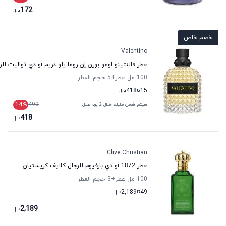
172
د.إ.
خصم خاص
Valentino
عطر فالنتينو اومو بورن إن روما يلو دريم أو دي تواليت للر
100 مل عطر
+5
حجم العطر
15
تا
418
د.إ.
14
%
490
سيتم شحن طلبك خلال 2 يوم عمل
418
د.إ.
Clive Christian
عطر 1872 أو دي بارفيوم للرجال كلايف كريستيان
100 مل عطر
+3
حجم العطر
49
تا
2,189
د.إ.
2,189
د.إ.