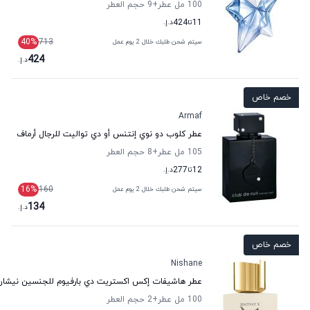
100 مل عطر
+9
حجم العطر
11
تا
424
د.إ.
40
%
713
سيتم شحن طلبك خلال 2 يوم عمل
424
د.إ.
خصم خاص
Armaf
عطر كلوب دو نوي إنتنس أو دي تواليت للرجال أرماف
105 مل عطر
+8
حجم العطر
12
تا
277
د.إ.
16
%
160
سيتم شحن طلبك خلال 2 يوم عمل
134
د.إ.
خصم خاص
Nishane
عطر هاشيفات إكس اكستريت دي بارفيوم للجنسين نيشان
100 مل عطر
+2
حجم العطر