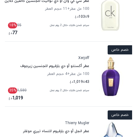
عطر سي كي وان أو دي تواليت للجنسين كالفين كلاين
100 مل عطر
+11
حجم العطر
9
تا
103
د.إ.
18
%
95
سيتم شحن طلبك خلال 2 يوم عمل
77
د.إ.
خصم خاص
Xerjoff
عطر أكسنتو أو دي بارفيوم للجنسين زيرجوف
100 مل عطر
+4
حجم العطر
43
تا
1,019
د.إ.
35
%
1,580
سيتم شحن طلبك خلال 2 يوم عمل
1,019
د.إ.
خصم خاص
Thierry Mugler
عطر انجل أو دي بارفيوم للنساء تيري موغلر