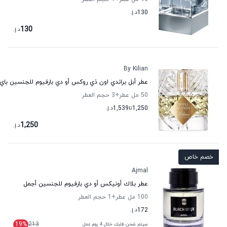
130
د.إ.
130
د.إ.
By Kilian
عطر أبل براندي اون ذي روكس أو دي بارفيوم للجنسين باي 
50 مل عطر
+3
حجم العطر
1,250
تا
1,539
د.إ.
1,250
د.إ.
خصم خاص
Ajmal
عطر بلاك أونيكس أو دي بارفيوم للجنسين أجمل
100 مل عطر
+1
حجم العطر
172
د.إ.
19
%
213
سيتم شحن طلبك خلال 4 يوم عمل