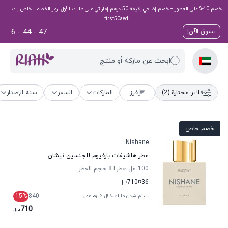
خصم 40% على العطور + خصم إضافي بقيمة 50 درهم إماراتي على طلبك الأول! رمز الخصم الخاص بك:
first50aed
6
44
46
تسوق الآن!
:
:
ابحث عن ماركة أو منتج
فلاتر مختارة
(2)
فرز
الماركات
السعر
سنة الإصدار
خصم خاص
Nishane
عطر هاشيفات بارفيوم للجنسين نيشان
100 مل عطر
+8
حجم العطر
36
تا
710
د.إ.
15
%
840
سيتم شحن طلبك خلال 2 يوم عمل
710
د.إ.