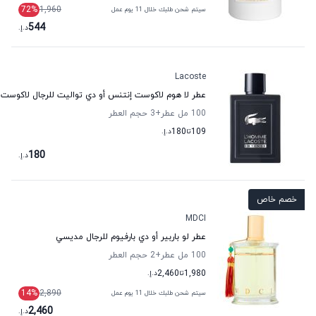
72
%
1,960
سيتم شحن طلبك خلال 11 يوم عمل
544
د.إ.
Lacoste
عطر لا هوم لاكوست إنتنس أو دي تواليت للرجال لاكوست
100 مل عطر
+3
حجم العطر
109
تا
180
د.إ.
180
د.إ.
خصم خاص
MDCI
عطر لو باربير أو دي بارفيوم للرجال مديسي
100 مل عطر
+2
حجم العطر
1,980
تا
2,460
د.إ.
14
%
2,890
سيتم شحن طلبك خلال 11 يوم عمل
2,460
د.إ.