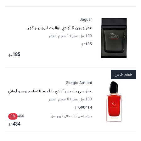
Jaguar
عطر ويجن 3 أو دي تواليت للرجال جاكوار
100 مل عطر
+1
حجم العطر
185
د.إ.
185
د.إ.
خصم خاص
Giorgio Armani
عطر سي باسيون أو دي بارفيوم للنساء جورجيو أرماني
100 مل عطر
+8
حجم العطر
14
تا
590
د.إ.
3
%
450
سيتم شحن طلبك خلال 2 يوم عمل
434
د.إ.