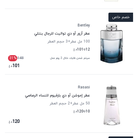
خصم خاص
Bentley
عطر أزور أو دي تواليت للرجال بنتلي
100 مل عطر
+3
حجم العطر
12
تا
101
د.إ.
31
%
148
سيتم شحن طلبك خلال 2 يوم عمل
101
د.إ.
Rasasi
عطر إموشن أو دي بارفيوم للنساء الرصاصي
50 مل عطر
+2
حجم العطر
10
تا
120
د.إ.
120
د.إ.