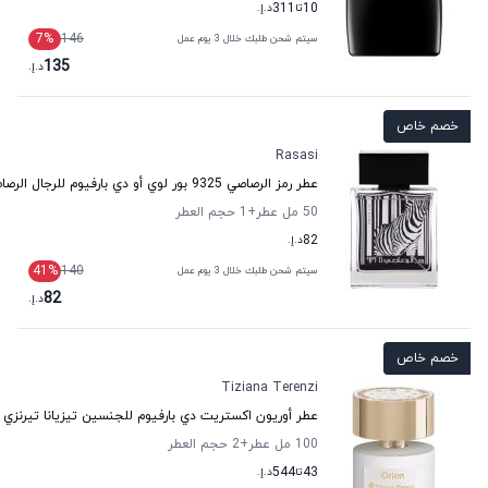
10
تا
311
د.إ.
7
%
146
سيتم شحن طلبك خلال 3 يوم عمل
135
د.إ.
خصم خاص
Rasasi
عطر رمز الرصاصي 9325 بور لوي أو دي بارفيوم للرجال الرصاصي
50 مل عطر
+1
حجم العطر
82
د.إ.
41
%
140
سيتم شحن طلبك خلال 3 يوم عمل
82
د.إ.
خصم خاص
Tiziana Terenzi
عطر أوريون اكستريت دي بارفيوم للجنسين تيزيانا تيرنزي
100 مل عطر
+2
حجم العطر
43
تا
544
د.إ.