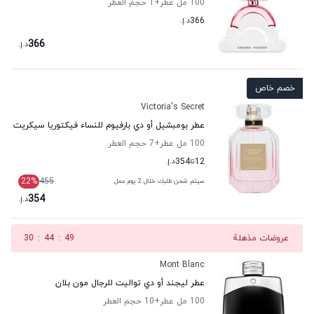
100 مل عطر
+1
حجم العطر
366
د.إ.
366
د.إ.
خصم خاص
Victoria's Secret
عطر بومبشيل أو دي بارفيوم للنساء فيكتوريا سيكريت
100 مل عطر
+7
حجم العطر
12
تا
354
د.إ.
22
%
455
سيتم شحن طلبك خلال 2 يوم عمل
354
د.إ.
عروضات مذهلة
48
:
44
:
30
Mont Blanc
عطر ليجند أو دي تواليت للرجال مون بلان
100 مل عطر
+10
حجم العطر