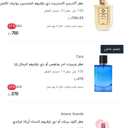
عطر أكدينيز اكستريت دي بارفيوم للجنسين يونيك لاكجر
100 مل عطر
+2
حجم العطر
29
تا
700
د.إ.
21
%
889
سيتم شحن طلبك خلال 4 يوم عمل
700
د.إ.
خصم خاص
Zara
عطر ويبرنت لدر بوغوس أو دي بارفيوم للرجال زارا
100 مل عطر
+1
حجم العطر
370
د.إ.
25
%
498
سيتم شحن طلبك خلال 4 يوم عمل
370
د.إ.
Ariana Grande
عطر كلود بينك أو دي بارفيوم للنساء أريانا غراندي