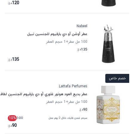
120
د.إ.
Nabeel
عطر أوشن أو دي بارفيوم للجنسين نبيل
100 مل عطر
+1
حجم العطر
135
د.إ.
135
د.إ.
خصم خاص
Lattafa Perfumes
عطر بديع العود هونور غلوري أو دي بارفيوم للجنسين لطاف
100 مل عطر
+1
حجم العطر
90
د.إ.
10
%
100
سيتم شحن طلبك خلال 2 يوم عمل
90
د.إ.