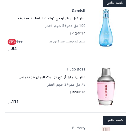
خصم خاص
Davidoff
عطر كول ووتر أو دي تواليت للنساء ديفيدوف
100 مل عطر
+5
حجم العطر
14
تا
124
د.إ.
39
%
138
سيتم شحن طلبك خلال 2 يوم عمل
84
د.إ.
Hugo Boss
عطر إينرجايز أو دي تواليت للرجال هوغو بوس
75 مل عطر
+2
حجم العطر
15
تا
590
د.إ.
111
د.إ.
خصم خاص
Burberry