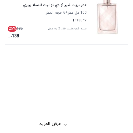
عطر بريت شير أو دي تواليت للنساء بربري
100 مل عطر
+6
حجم العطر
7
تا
138
د.إ.
25
%
185
سيتم شحن طلبك خلال 2 يوم عمل
138
د.إ.
عرض المزيد