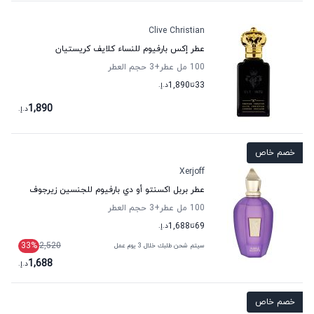
Clive Christian
عطر إكس بارفيوم للنساء كلايف كريستيان
100 مل عطر
+3
حجم العطر
33
تا
1,890
د.إ.
1,890
د.إ.
خصم خاص
Xerjoff
عطر بربل اكسنتو أو دي بارفيوم للجنسين زيرجوف
100 مل عطر
+3
حجم العطر
69
تا
1,688
د.إ.
33
%
2,520
سيتم شحن طلبك خلال 3 يوم عمل
1,688
د.إ.
خصم خاص