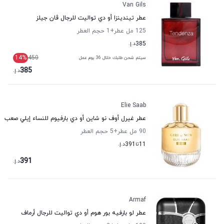
Van Gils
عطر تيندينزا أو دي تواليت للرجال ڤان جيلز
125 مل عطر
+1
حجم العطر
385
د.إ.
14
%
450
سيتم شحن طلبك خلال 36 يوم عمل
385
د.إ.
Elie Saab
عطر غيرل أوف نو شاين أو دي بارفيوم للنساء إيلي صعب
90 مل عطر
+5
حجم العطر
11
تا
391
د.إ.
391
د.إ.
Armaf
عطر لو بارفيه بور هوم أو دي تواليت للرجال أرماف