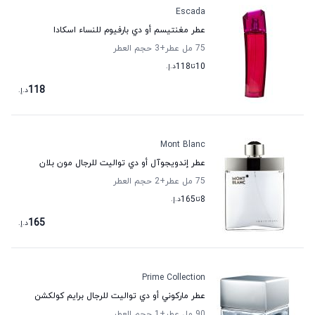
Escada
عطر مغنتيسم أو دي بارفيوم للنساء اسكادا
75 مل عطر
+3
حجم العطر
10
تا
118
د.إ.
118
د.إ.
Mont Blanc
عطر إندويجوآل أو دي تواليت للرجال مون بلان
75 مل عطر
+2
حجم العطر
8
تا
165
د.إ.
165
د.إ.
Prime Collection
عطر ماركوني أو دي تواليت للرجال برايم كولكشن
90 مل عطر
+1
حجم العطر