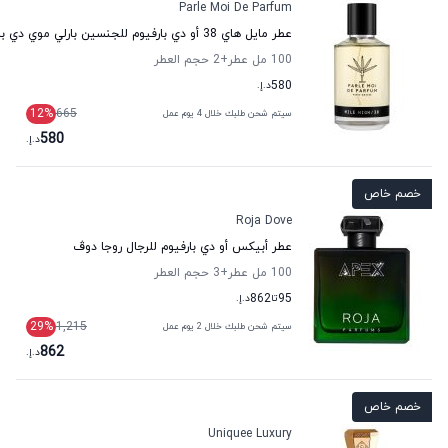
Parle Moi De Parfum
عطر مايل هاي 38 أو دي بارفيوم للجنسين بارلي موي دي بارفان
100 مل عطر
+2
حجم العطر
580
د.إ.
12
%
665
سيتم شحن طلبك خلال 4 يوم عمل
580
د.إ.
خصم خاص
Roja Dove
عطر أبيكس أو دي بارفيوم للرجال روجا دوڤ
100 مل عطر
+3
حجم العطر
95
تا
862
د.إ.
29
%
1,215
سيتم شحن طلبك خلال 2 يوم عمل
862
د.إ.
خصم خاص
Uniquee Luxury