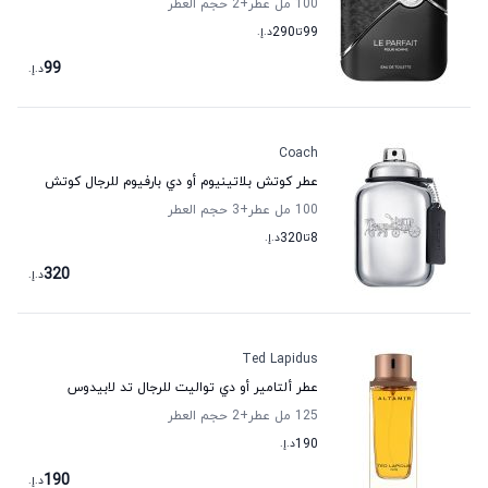
100 مل عطر
+2
حجم العطر
99
تا
290
د.إ.
99
د.إ.
Coach
عطر كوتش بلاتينيوم أو دي بارفيوم للرجال كوتش
100 مل عطر
+3
حجم العطر
8
تا
320
د.إ.
320
د.إ.
Ted Lapidus
عطر ألتامير أو دي تواليت للرجال تد لابيدوس
125 مل عطر
+2
حجم العطر
190
د.إ.
190
د.إ.