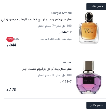
خصم خاص
Giorgio Armani
عطر سترونجر ويذ يو أو دي تواليت للرجال جورجيو أرماني
100 مل عطر
+7
حجم العطر
12
تا
344
د.إ.
22
%
445
سيتم شحن طلبك خلال 2 يوم عمل
344
د.إ.
Aigner
عطر ستارلايت أو دي بارفيوم للنساء اجنر
100 مل عطر
+3
حجم العطر
7
تا
173
د.إ.
173
د.إ.
خصم خاص