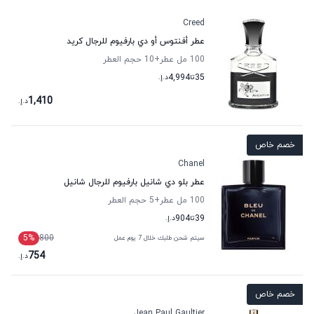
Creed
عطر أفنتوس أو دي بارفيوم للرجال كريد
100 مل عطر
+10
حجم العطر
35
تا
4,994
د.إ.
1,410
د.إ.
خصم خاص
Chanel
عطر بلو دي شانيل بارفيوم للرجال شانيل
100 مل عطر
+5
حجم العطر
39
تا
904
د.إ.
5
%
800
سيتم شحن طلبك خلال 7 يوم عمل
754
د.إ.
خصم خاص
Jean Paul Gaultier