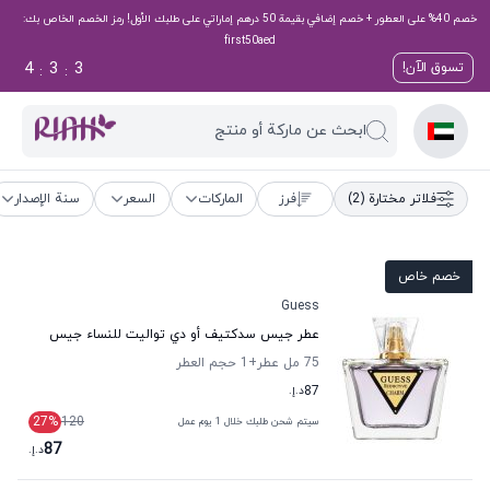
خصم 40% على العطور + خصم إضافي بقيمة 50 درهم إماراتي على طلبك الأول! رمز الخصم الخاص بك:
first50aed
4
3
3
تسوق الآن!
:
:
ابحث عن ماركة أو منتج
فلاتر مختارة
(2)
فرز
الماركات
السعر
سنة الإصدار
خصم خاص
Guess
عطر جيس سدكتيف أو دي تواليت للنساء جيس
75 مل عطر
+1
حجم العطر
87
د.إ.
27
%
120
سيتم شحن طلبك خلال 1 يوم عمل
87
د.إ.