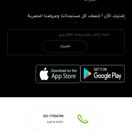
إشترك الآن ! لتصلك كل مستجداتنا وعروضنا الحصرية
:
اشترك
021-77094789
مكالمة هاتفية