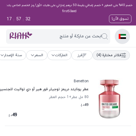
خصم 40% على العطور + خصم إضافي بقيمة 50 درهم إماراتي على طلبك الأول! رمز الخصم الخاص بك:
first50aed
17
57
32
تسوق الآن!
:
:
ابحث عن ماركة أو منتج
فلاتر مختارة
(4)
فرز
الماركات
السعر
سنة الإصدار
Benetton
عطر يونايتد دريمز توجيثر فور هير أو دي تواليت للجنسي
80 مل عطر
+1
حجم العطر
49
د.إ.
49
د.إ.