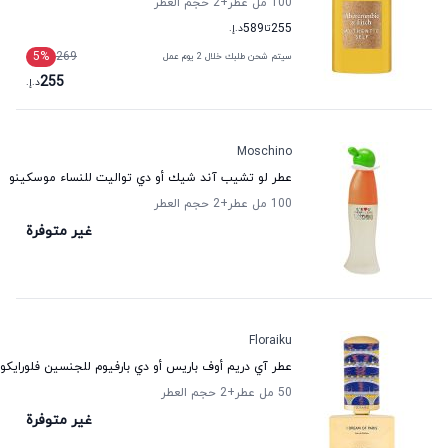
100 مل عطر
+2
حجم العطر
255
تا
589
د.إ.
5
%
269
سيتم شحن طلبك خلال 2 يوم عمل
255
د.إ.
Moschino
عطر لو تشيب آند شيك أو دي تواليت للنساء موسكينو
100 مل عطر
+2
حجم العطر
غير متوفرة
Floraiku
عطر آي دريم أوف باريس أو دي بارفيوم للجنسين فلورايكو
50 مل عطر
+2
حجم العطر
غير متوفرة