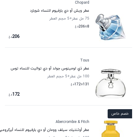
Chopard
عطر ويش أو دي بارفيوم للنساء شوبارد
75 مل عطر
+5
حجم العطر
8
تا
206
د.إ.
206
د.إ.
Tous
عطر ذي لومينوس جولد أو دي تواليت للنساء توس
100 مل عطر
+5
حجم العطر
131
تا
172
د.إ.
172
د.إ.
خصم خاص
Abercrombie & Fitch
عطر أوثنتيك سيلف وومان أو دي بارفيوم للنساء أبركروم