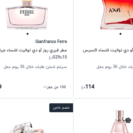
Gianfranco Ferre
 أو دي تواليت للنساء اكسيس
529
15
تا
د.إ.
36 يوم عمل
سيتم شحن طلبك خلال 36 يوم عمل
9
114
د.إ.
100 مل عطر
+1
خصم خاص