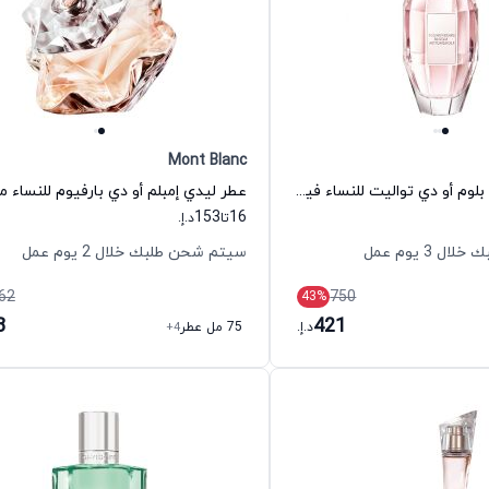
Mont Blanc
عطر فلاوربومب بلوم أو دي تواليت للنساء فيكتور آند رولف
153
16
تا
د.إ.
 3 يوم عمل
سيتم شحن طلبك خلال 2 يوم عمل
62
750
43
%
8
421
د.إ.
75 مل عطر
+4