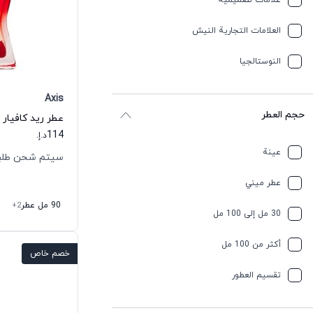
علامات تصميمية
العلامات التجارية النيش
النوستالجيا
Axis
حجم العطر
عطر ريد كافيار
114
د.إ.
عينة
سيتم شحن طلبك خلال 
عطر ميني
90 مل عطر
+2
30 مل إلى 100 مل
أكثر من 100 مل
خصم خاص
تقسیم العطور