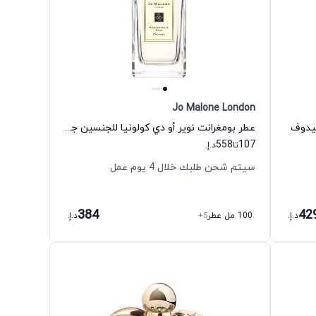
Jo Malone London
فيدوف
عطر بومغرانت نوير أو دي كولونيا للجنسين جو مالون لندن
558
107
تا
د.إ.
سيتم شحن طلبك خلال 4 يوم عمل
384
42
د.إ.
100 مل عطر
+5
د.إ.