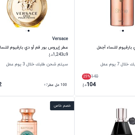
Versace
بارفيوم للنساء أجمل
1,243
9
تا
د.إ.
 7 يوم عمل
سيتم شحن طلبك خلال 3 يوم عمل
140
25
%
2
104
د.إ.
100 مل عطر
+7
خصم خاص