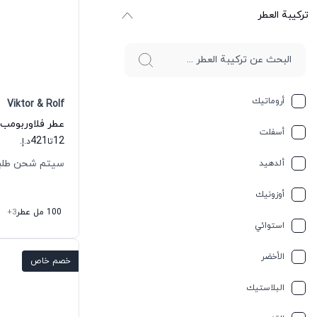
ترکیبة العطر
أروماتيك
Viktor & Rolf
أسفلت
421
12
تا
د.إ.
سيتم شحن طلبك خلال
ألدهيد
أوزونيك
100 مل عطر
+3
استوائي
الأخضر
خصم خاص
البلاستيك