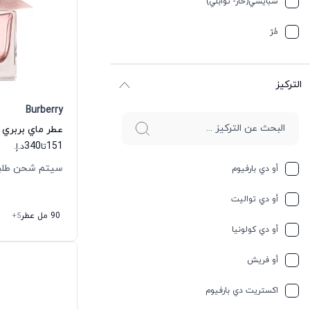
سبایسي(حار- توابلي)
جوز الهند
مُرّ
حار وسبايسي
التركيز
حامِض
Burberry
حلو
عطر ماي بربري أ
340
151
تا
د.إ.
حليب
سيتم شحن طلبك خلال
أو دي بارفيوم
حمضيات
أو دي تواليت
حيواني
90 مل عطر
+5
أو دي كولونيا
خشبي
أو فريش
خشبي
اكستريت دي بارفيوم
خفیف وسبايسي