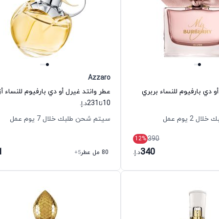
Azzaro
و دي بارفيوم للنساء بربري
عطر وانتد غيرل أو دي بارفيوم للنساء أزا
231
10
تا
د.إ.
 2 يوم عمل
سيتم شحن طلبك خلال 7 يوم عمل
390
12
%
1
340
د.إ.
80 مل عطر
+5