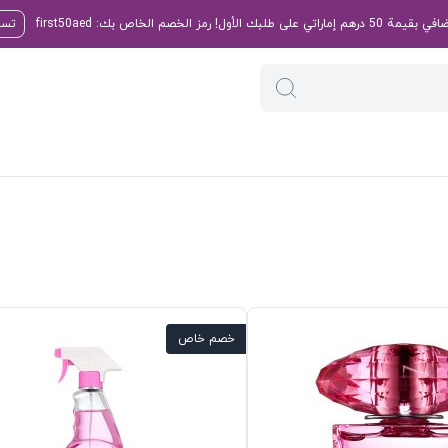
تسو
خصم خاص