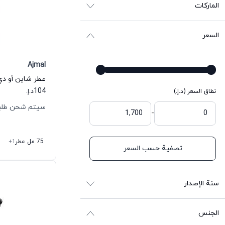
الماركات
السعر
Ajmal
عطر شاين أو دي 
104
نطاق السعر (د.إ.)
د.إ.
سيتم شحن طلبك خلال
-
75 مل عطر
+1
تصفية حسب السعر
سنة الإصدار
الجنس