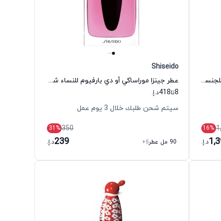
Shiseido
عطر بيرسيفوني إس باتشولي بارفيوم للجنسين إلكتيموس
عطر جينزا موراساكي أو دي بارفيوم للنساء شيسيدو
418
8
تا
د.إ.
سيتم شحن طلبك خلال 3 يوم عمل
350
1
31
%
16
%
239
1,
د.إ.
90 مل عطر
+5
د.إ.