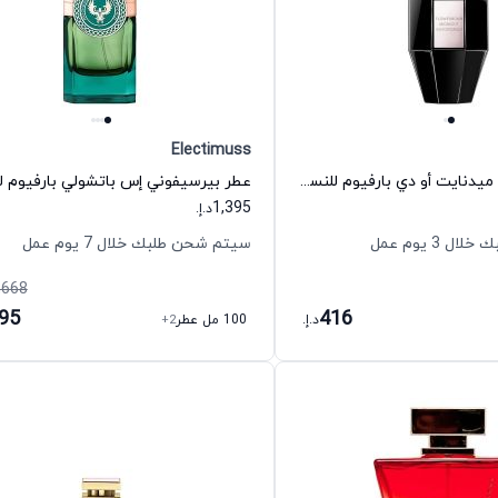
Electimuss
عطر فلاوربومب ميدنايت أو دي بارفيوم للنساء فيكتور آند رولف
1,395
د.إ.
 3 يوم عمل
سيتم شحن طلبك خلال 7 يوم عمل
,668
395
416
د.إ.
100 مل عطر
+2