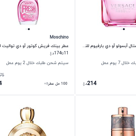
Moschino
عطر برايت كريستال أبسولو أو دي بارفيوم للنساء فيرزاتشي
174
11
تا
د.إ.
 7 يوم عمل
سيتم شحن طلبك خلال 2 يوم عمل
75
4
214
د.إ.
100 مل عطر
+8