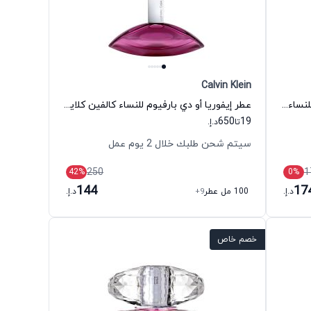
Calvin Klein
عطر بينك فريش كوتور أو دي تواليت للنساء موسكينو
عطر إيفوريا أو دي بارفيوم للنساء كالفين كلاين
650
19
تا
د.إ.
سيتم شحن طلبك خلال 2 يوم عمل
250
1
42
%
0
%
144
17
د.إ.
100 مل عطر
+9
د.إ.
خصم خاص