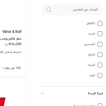
للأطفال
Viktor & Rolf
للبنت
416
300
للجنسين
تا
د.إ.
سيتم شحن طلبك خلال
للرجال
للنساء
100 مل عطر
+4
للولد
ميزة فريدة