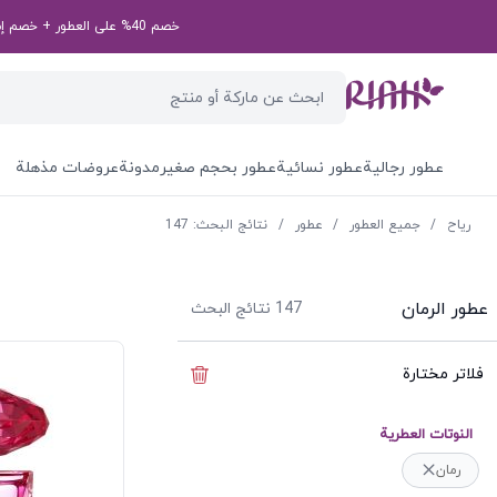
خصم 40% على العطور + خصم إضافي بقيمة 50 درهم إماراتي على طلبك الأول! رمز الخصم الخاص بك: first50aed
عطور رجالية
عطور نسائية
عطور بحجم صغير
مدونة
عروضات مذهلة
ریاح
/
جميع العطور
/
عطور
/
نتائج البحث: 147
عطور الرمان
147
نتائج البحث
فلاتر مختارة
إخفاء الفلاتر
النوتات العطرية
رمان