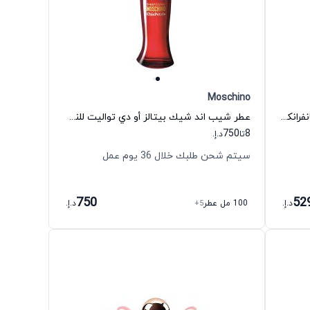
Moschino
عطر فيري روز أو دي تواليت للنساء جيانفرانكو فيري
عطر شيب اند شيك بيتالز أو دي تواليت للنساء موسكينو
750
8
تا
د.إ.
سيتم شحن طلبك خلال 36 يوم عمل
750
52
د.إ.
100 مل عطر
+5
د.إ.