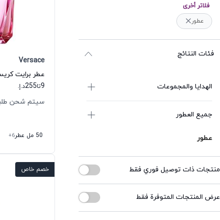
فلاتر أخرى
عطور
فئات النتائج
Versace
255
9
الهدايا والمجموعات
تا
د.إ.
سيتم شحن طلبك خلال
جميع العطور
50 مل عطر
+6
عطور
منتجات ذات توصيل فوري فقط
خصم خاص
عرض المنتجات المتوفرة فقط