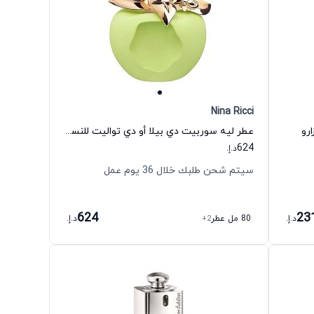
Nina Ricci
رو
عطر ليه سوربيت دي بيلا أو دي تواليت للنساء نينا ريتشي
624
د.إ.
سيتم شحن طلبك خلال 36 يوم عمل
624
23
د.إ.
80 مل عطر
+2
د.إ.