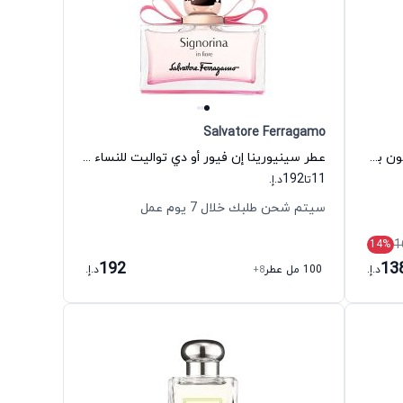
Salvatore Ferragamo
عطر ليدي إمبلم أو دي بارفيوم للنساء مون بلان
عطر سينيورينا إن فيور أو دي تواليت للنساء سلفاتور فيراغامو
192
11
تا
د.إ.
سيتم شحن طلبك خلال 7 يوم عمل
1
14
%
192
13
د.إ.
100 مل عطر
+8
د.إ.