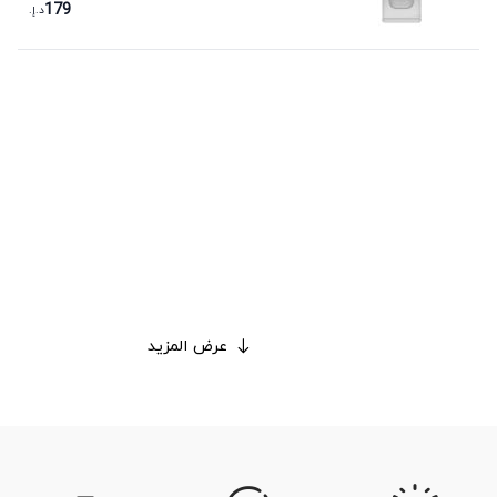
179
د.إ.
عرض المزيد