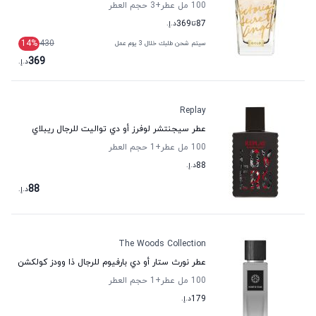
100 مل عطر
+3
حجم العطر
87
تا
369
د.إ.
14
%
430
سيتم شحن طلبك خلال 3 يوم عمل
369
د.إ.
Replay
عطر سيجنتشر لوفرز أو دي تواليت للرجال ريبلاي
100 مل عطر
+1
حجم العطر
88
د.إ.
88
د.إ.
The Woods Collection
عطر نورث ستار أو دي بارفيوم للرجال ذا وودز كولكشن
100 مل عطر
+1
حجم العطر
179
د.إ.