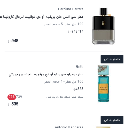
Carolina Herrera
عطر سي اتش مان بريفيه أو دي تواليت للرجال كارولينا هي
100 مل عطر
+5
حجم العطر
14
تا
948
د.إ.
948
د.إ.
خصم خاص
Gritti
عطر بوميلو سورينتو أو دي بارفيوم للجنسين جريتي
100 مل عطر
+1
حجم العطر
535
د.إ.
27
%
739
سيتم شحن طلبك خلال 3 يوم عمل
535
د.إ.
خصم خاص
Antonio Banderas