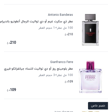
Antonio Banderas
عطر ذي سكرت غيم أو دي تواليت للرجال أنطونيو بانديرا
100 مل عطر
+1
حجم العطر
210
د.إ.
210
د.إ.
Gianfranco Ferre
عطر بلومينج روز أو دي تواليت للنساء جيانفرانكو فيري
100 مل عطر
+3
حجم العطر
109
د.إ.
109
د.إ.
خصم خاص