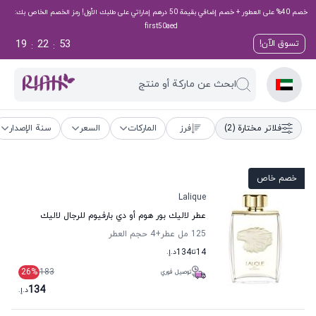
خصم 40% على العطور + خصم إضافي بقيمة 50 درهم إماراتي على طلبك الأول! رمز الخصم الخاص بك:
first50aed
19
22
52
تسوق الآن!
:
:
ابحث عن ماركة أو منتج
فلاتر مختارة
(2)
فرز
الماركات
السعر
سنة الإصدار
خصم خاص
Lalique
عطر لاليك بور هوم أو دي بارفيوم للرجال لاليك
125 مل عطر
+4
حجم العطر
14
تا
134
د.إ.
26
%
183
توصيل فوري
134
د.إ.