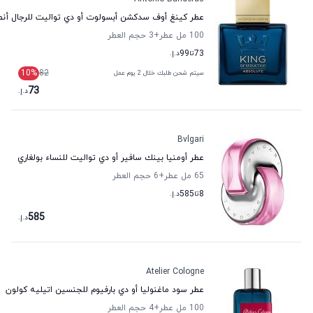
عطر كينغ أوف سدكشن أبسولوت أو دي تواليت للرجال أنطو
100 مل عطر
+3
حجم العطر
73
تا
99
د.إ.
10
%
82
سيتم شحن طلبك خلال 2 يوم عمل
73
د.إ.
Bvlgari
عطر أومنيا بينك سافير أو دي تواليت للنساء بولغاري
65 مل عطر
+6
حجم العطر
8
تا
585
د.إ.
585
د.إ.
Atelier Cologne
عطر سود ماغنوليا أو دي بارفيوم للجنسين اتيليه كولون
100 مل عطر
+4
حجم العطر