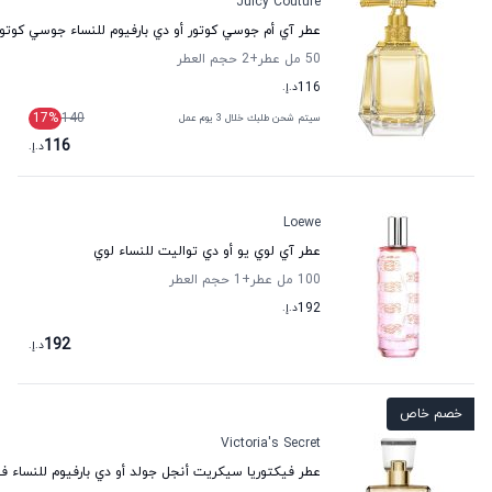
Juicy Couture
عطر آي أم جوسي كوتور أو دي بارفيوم للنساء جوسي كوتور
50 مل عطر
+2
حجم العطر
116
د.إ.
17
%
140
سيتم شحن طلبك خلال 3 يوم عمل
116
د.إ.
Loewe
عطر آي لوي يو أو دي تواليت للنساء لوي
100 مل عطر
+1
حجم العطر
192
د.إ.
192
د.إ.
خصم خاص
Victoria's Secret
عطر فيكتوريا سيكريت أنجل جولد أو دي بارفيوم للنساء ف