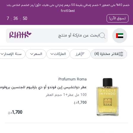
خصم 40% على العطور + خصم إضافي بقيمة 50 درهم إماراتي على طلبك الأول! رمز الخصم الخاص بك:
first50aed
7
36
49
تسوق الآن!
:
:
ابحث عن ماركة أو منتج
فلاتر مختارة
(4)
فرز
الماركات
السعر
سنة الإصدار
Profumum Roma
عطر دولتشيس إين فوندو أو دي بارفيوم للجنسين بروفومو
100 مل عطر
+1
حجم العطر
1,700
د.إ.
1,700
د.إ.