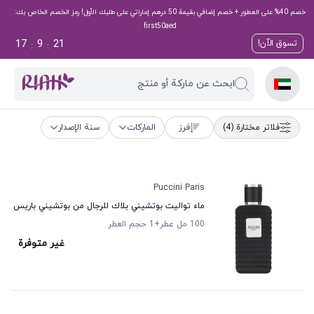
خصم 40% على العطور + خصم إضافي بقيمة 50 درهم إماراتي على طلبك الأول! رمز الخصم الخاص بك:
first50aed
17
9
21
تسوق الآن!
:
:
ابحث عن ماركة أو منتج
فلاتر مختارة
(4)
فرز
الماركات
سنة الإصدار
Puccini Paris
ماء تواليت بوتشيني بلاك للرجال من بوتشيني باريس
100 مل عطر
+1
حجم العطر
غير متوفرة