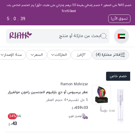
خصم 40% على العطور + خصم إضافي بقيمة 50 درهم إماراتي على طلبك الأول! رمز الخصم الخاص بك:
first50aed
5
0
38
تسوق الآن!
:
:
ابحث عن ماركة أو منتج
فلاتر مختارة
(4)
فرز
الماركات
السعر
سنة الإصدار
خصم خاص
Ramon Molvizar
عطر برسيوس أو دي بارفيوم للجنسين رامون مولفيزار
5 مل تقسيم
+4
حجم العطر
33
تا
659
د.إ.
34
%
66
توصيل فوري
43
د.إ.