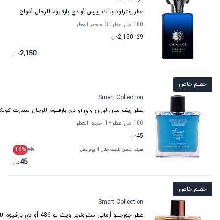
عطر إنترلود بلاك إيرس أو دي بارفيوم للرجال أمواج
100 مل عطر
+3
حجم العطر
29
تا
2,150
د.إ.
2,150
د.إ.
خصم خاص
Smart Collection
عطر إيف سان لوران واي أو دي بارفيوم للرجال سمارت كول
100 مل عطر
+1
حجم العطر
45
د.إ.
18
%
55
سيتم شحن طلبك خلال 4 يوم عمل
45
د.إ.
خصم خاص
Smart Collection
عطر جورجيو أرماني سترونجر ويث يو 486 أو دي بارفيوم للرجال سمارت كولكشن