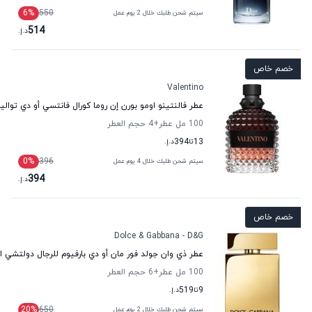
6
%
550
سيتم شحن طلبك خلال 2 يوم عمل
514
د.إ.
خصم خاص
Valentino
عطر فالنتينو اومو بورن إن روما كورال فانتسي أو دي توالي
100 مل عطر
+4
حجم العطر
13
تا
394
د.إ.
0
%
396
سيتم شحن طلبك خلال 4 يوم عمل
394
د.إ.
خصم خاص
Dolce & Gabbana - D&G
عطر ذي وان جولد فور مان أو دي بارفيوم للرجال دولتشي اند
100 مل عطر
+6
حجم العطر
9
تا
519
د.إ.
20
%
650
سيتم شحن طلبك خلال 2 يوم عمل