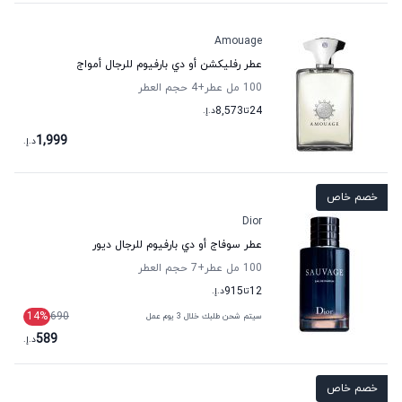
Amouage
عطر رفليكشن أو دي بارفيوم للرجال أمواج
100 مل عطر
+4
حجم العطر
24
تا
8,573
د.إ.
1,999
د.إ.
خصم خاص
Dior
عطر سوفاج أو دي بارفيوم للرجال ديور
100 مل عطر
+7
حجم العطر
12
تا
915
د.إ.
14
%
690
سيتم شحن طلبك خلال 3 يوم عمل
589
د.إ.
خصم خاص