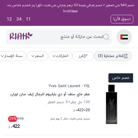
خصم 40% على العطور + خصم إضافي بقيمة 50 درهم إماراتي على طلبك الأول! رمز الخصم الخاص بك:
first50aed
12
34
10
تسوق الآن!
:
:
ابحث عن ماركة أو منتج
فلاتر مختارة
(3)
فرز
الماركات
السعر
سنة الإصدار
خصم خاص
Yves Saint Laurent - YSL
عطر ماي سلف أو دي بارفيوم للرجال إيف سان لوران
100 مل عطر
+5
حجم العطر
20
تا
422
د.إ.
29
%
598
سيتم شحن طلبك خلال 2 يوم عمل
422
د.إ.