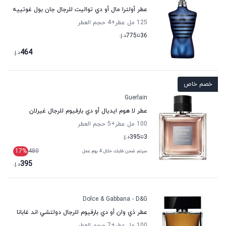
عطر أولترا مال أو دي تواليت للرجال جان بول غوتييه
125 مل عطر
+4
حجم العطر
36
تا
775
د.إ.
464
د.إ.
خصم خاص
Guerlain
عطر لا هوم ايديال أو دي بارفيوم للرجال غيرلان
100 مل عطر
+5
حجم العطر
3
تا
395
د.إ.
17
%
480
سيتم شحن طلبك خلال 4 يوم عمل
395
د.إ.
Dolce & Gabbana - D&G
عطر ذي وان أو دي بارفيوم للرجال دولتشي اند غابانا
100 مل عطر
+7
حجم العطر