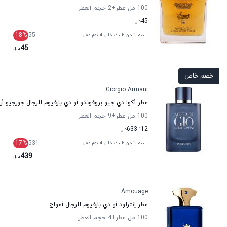
100 مل عطر
+2
حجم العطر
45
د.إ.
18
%
55
سيتم شحن طلبك خلال 4 يوم عمل
45
د.إ.
خصم خاص
Giorgio Armani
عطر أكوا دي جيو بروفوندو أو دي بارفيوم للرجال جورجيو أر
100 مل عطر
+9
حجم العطر
12
تا
633
د.إ.
17
%
531
سيتم شحن طلبك خلال 4 يوم عمل
439
د.إ.
Amouage
عطر إنترلود أو دي بارفيوم للرجال أمواج
100 مل عطر
+4
حجم العطر