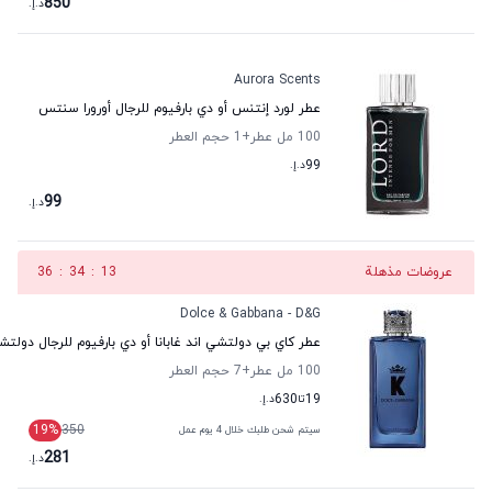
850
د.إ.
Aurora Scents
عطر لورد إنتنس أو دي بارفيوم للرجال أورورا سنتس
100 مل عطر
+1
حجم العطر
99
د.إ.
99
د.إ.
عروضات مذهلة
12
:
34
:
36
Dolce & Gabbana - D&G
عطر كاي بي دولتشي اند غابانا أو دي بارفيوم للرجال دولتشي 
100 مل عطر
+7
حجم العطر
19
تا
630
د.إ.
19
%
350
سيتم شحن طلبك خلال 4 يوم عمل
281
د.إ.