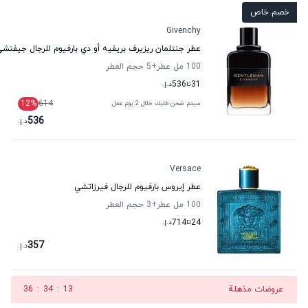
خصم خاص
Givenchy
عطر جنتلمان ريزيرف بريفيه أو دي بارفيوم للرجال جيفنش
100 مل عطر
+5
حجم العطر
31
تا
536
د.إ.
12
%
614
سيتم شحن طلبك خلال 2 يوم عمل
536
د.إ.
Versace
عطر إيروس بارفيوم للرجال فيرزاتشي
100 مل عطر
+3
حجم العطر
24
تا
714
د.إ.
357
د.إ.
عروضات مذهلة
12
:
34
:
36