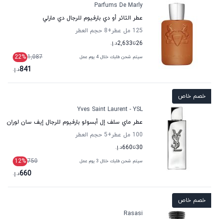
Parfums De Marly
عطر الثائر أو دي بارفيوم للرجال دي مارلي
125 مل عطر
+8
حجم العطر
26
تا
2,633
د.إ.
22
%
1,087
سيتم شحن طلبك خلال 4 يوم عمل
841
د.إ.
خصم خاص
Yves Saint Laurent - YSL
عطر ماي سلف إل أبسولو بارفيوم للرجال إيف سان لوران
100 مل عطر
+5
حجم العطر
30
تا
660
د.إ.
12
%
750
سيتم شحن طلبك خلال 3 يوم عمل
660
د.إ.
خصم خاص
Rasasi