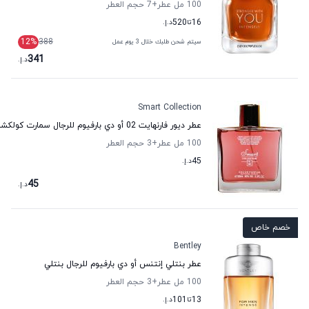
100 مل عطر
+7
حجم العطر
16
تا
520
د.إ.
12
%
388
سيتم شحن طلبك خلال 3 يوم عمل
341
د.إ.
Smart Collection
عطر ديور فارنهايت 02 أو دي بارفيوم للرجال سمارت كولكشن
100 مل عطر
+3
حجم العطر
45
د.إ.
45
د.إ.
خصم خاص
Bentley
عطر بنتلي إنتنس أو دي بارفيوم للرجال بنتلي
100 مل عطر
+3
حجم العطر
13
تا
101
د.إ.