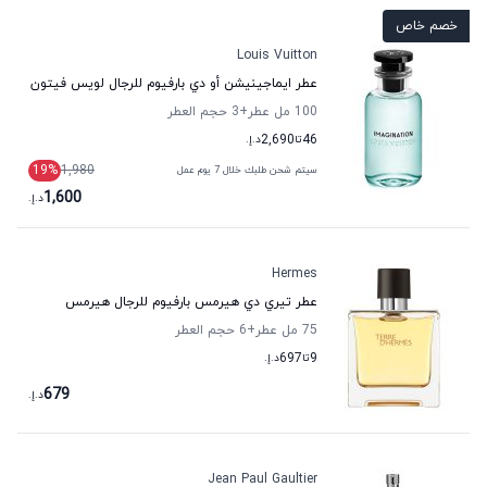
خصم خاص
Louis Vuitton
عطر ايماجينيشن أو دي بارفيوم للرجال لويس فيتون
100 مل عطر
+3
حجم العطر
46
تا
2,690
د.إ.
19
%
1,980
سيتم شحن طلبك خلال 7 يوم عمل
1,600
د.إ.
Hermes
عطر تيري دي هيرمس بارفيوم للرجال هيرمس
75 مل عطر
+6
حجم العطر
9
تا
697
د.إ.
679
د.إ.
Jean Paul Gaultier