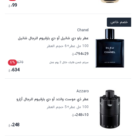
99
د.إ.
خصم خاص
Chanel
عطر بلو دي شانيل أو دي بارفيوم للرجال شانيل
100 مل عطر
+6
حجم العطر
29
تا
794
د.إ.
6
%
679
سيتم شحن طلبك خلال 2 يوم عمل
634
د.إ.
Azzaro
عطر ذي موست وانتد أو دي بارفيوم للرجال أزارو
100 مل عطر
+5
حجم العطر
10
تا
248
د.إ.
248
د.إ.