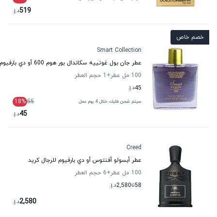
519
د.إ.
خصم خاص
Smart Collection
عطر جان بول غوتييه سكاندال بور هوم 600 أو دي بارفيوم للرجال سمارت كولكشن
100 مل عطر
+1
حجم العطر
45
د.إ.
18
%
55
سيتم شحن طلبك خلال 4 يوم عمل
45
د.إ.
Creed
عطر أبسولو أفنتوس أو دي بارفيوم للرجال كريد
100 مل عطر
+6
حجم العطر
58
تا
2,580
د.إ.
2,580
د.إ.