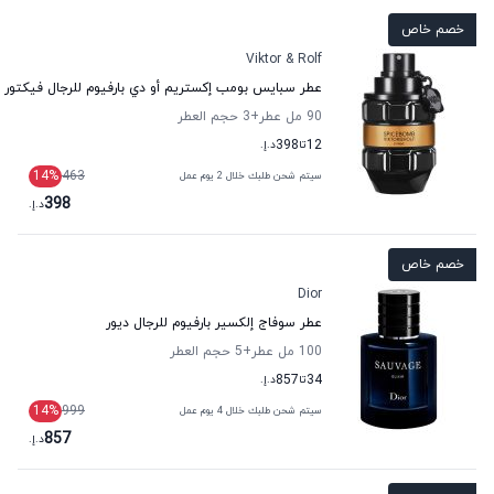
خصم خاص
Viktor & Rolf
عطر سبايس بومب إكستريم أو دي بارفيوم للرجال فيكتور 
90 مل عطر
+3
حجم العطر
12
تا
398
د.إ.
14
%
463
سيتم شحن طلبك خلال 2 يوم عمل
398
د.إ.
خصم خاص
Dior
عطر سوفاج إلكسير بارفيوم للرجال ديور
100 مل عطر
+5
حجم العطر
34
تا
857
د.إ.
14
%
999
سيتم شحن طلبك خلال 4 يوم عمل
857
د.إ.