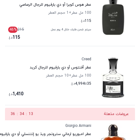
عطر هوس كوبرا أو دي بارفيوم للرجال الرصاصي
100 مل عطر
+1
حجم العطر
115
د.إ.
46
%
215
سيتم شحن طلبك خلال 4 يوم عمل
115
د.إ.
Creed
عطر أفنتوس أو دي بارفيوم للرجال كريد
100 مل عطر
+10
حجم العطر
35
تا
4,994
د.إ.
1,410
د.إ.
عروضات مذهلة
12
:
34
:
36
Giorgio Armani
عطر امبوريو ارماني سترونجر ويذ يو إنتنسلي أو دي بارفيوم