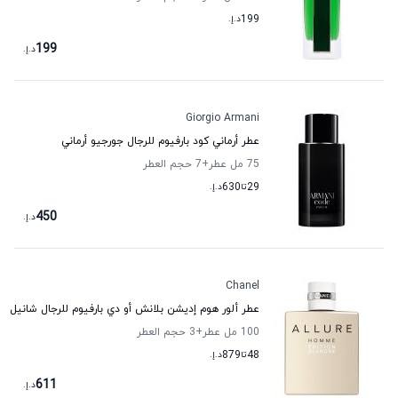
199
د.إ.
199
د.إ.
Giorgio Armani
عطر أرماني كود بارفيوم للرجال جورجيو أرماني
75 مل عطر
+7
حجم العطر
29
تا
630
د.إ.
450
د.إ.
Chanel
عطر ألور هوم إديشن بلانش أو دي بارفيوم للرجال شانيل
100 مل عطر
+3
حجم العطر
48
تا
879
د.إ.
611
د.إ.