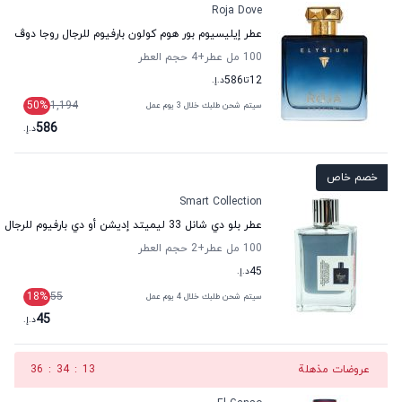
Roja Dove
عطر إيليسيوم بور هوم كولون بارفيوم للرجال روجا دوڤ
100 مل عطر
+4
حجم العطر
12
تا
586
د.إ.
50
%
1,194
سيتم شحن طلبك خلال 3 يوم عمل
586
د.إ.
خصم خاص
Smart Collection
عطر بلو دي شانل 33 ليميتد إديشن أو دي بارفيوم للرجال سمارت كولكشن
100 مل عطر
+2
حجم العطر
45
د.إ.
18
%
55
سيتم شحن طلبك خلال 4 يوم عمل
45
د.إ.
عروضات مذهلة
12
:
34
:
36