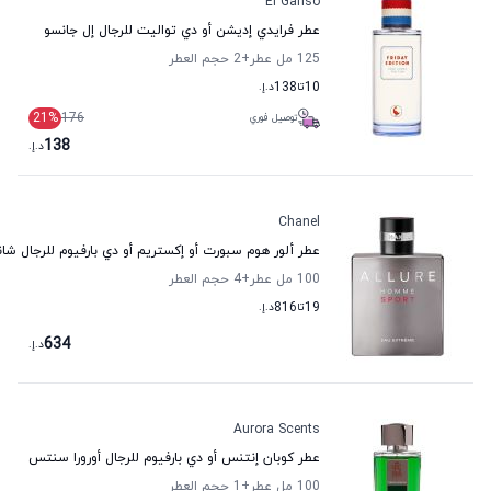
El Ganso
عطر فرايدي إديشن أو دي تواليت للرجال إل جانسو
125 مل عطر
+2
حجم العطر
10
تا
138
د.إ.
21
%
176
توصيل فوري
138
د.إ.
Chanel
عطر ألور هوم سبورت أو إكستريم أو دي بارفيوم للرجال شان
100 مل عطر
+4
حجم العطر
19
تا
816
د.إ.
634
د.إ.
Aurora Scents
عطر كوبان إنتنس أو دي بارفيوم للرجال أورورا سنتس
100 مل عطر
+1
حجم العطر