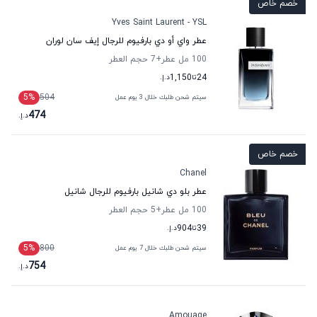
خصم خاص
Yves Saint Laurent - YSL
عطر واي أو دي بارفيوم للرجال إيف سان لوران
100 مل عطر
+7
حجم العطر
24
تا
1,150
د.إ.
5
%
504
سيتم شحن طلبك خلال 3 يوم عمل
474
د.إ.
خصم خاص
Chanel
عطر بلو دي شانيل بارفيوم للرجال شانيل
100 مل عطر
+5
حجم العطر
39
تا
904
د.إ.
5
%
800
سيتم شحن طلبك خلال 7 يوم عمل
754
د.إ.
Amouage