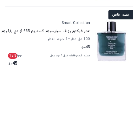
خصم خاص
Smart Collection
عطر فيكتور رولف سبايسبوم اكستريم 635 أو دي بارفيوم للرجال سمارت كولكشن
100 مل عطر
+1
حجم العطر
45
د.إ.
18
%
55
سيتم شحن طلبك خلال 4 يوم عمل
45
د.إ.