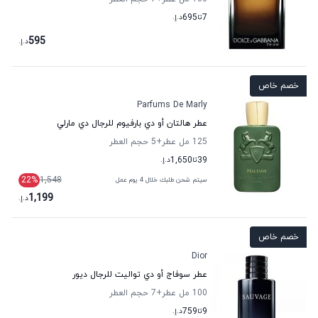
7
تا
695
د.إ.
595
د.إ.
خصم خاص
Parfums De Marly
عطر هالتان أو دي بارفيوم للرجال دي مارلي
125 مل عطر
+5
حجم العطر
39
تا
1,650
د.إ.
22
%
1,548
سيتم شحن طلبك خلال 4 يوم عمل
1,199
د.إ.
خصم خاص
Dior
عطر سوفاج أو دي تواليت للرجال ديور
100 مل عطر
+7
حجم العطر
9
تا
759
د.إ.