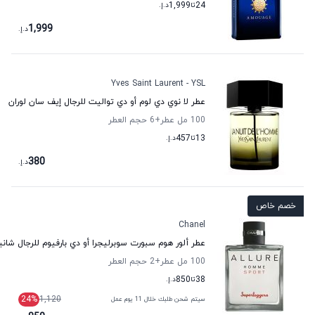
24
تا
1,999
د.إ.
1,999
د.إ.
Yves Saint Laurent - YSL
عطر لا نوي دي لوم أو دي تواليت للرجال إيف سان لوران
100 مل عطر
+6
حجم العطر
13
تا
457
د.إ.
380
د.إ.
خصم خاص
Chanel
عطر ألور هوم سبورت سوبرليجرا أو دي بارفيوم للرجال شاني
100 مل عطر
+2
حجم العطر
38
تا
850
د.إ.
24
%
1,120
سيتم شحن طلبك خلال 11 يوم عمل