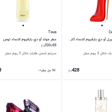
Tous
Ca
عطر وري غود غيرل أو دي بارفيوم للنساء كارولينا هيريرا
عطر جولد أو دي بارفيوم للنساء توس
200
88
تا
د.إ.
 3 يوم عمل
سيتم شحن طلبك خلال 3 يوم عمل
8
428
د.إ.
90 مل عطر
+6