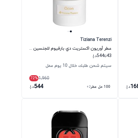
Tiziana Terenzi
عطر أوريون اكستريت دي بارفيوم للجنسين تيزيانا تيرنزي
544
43
تا
د.إ.
سيتم شحن طلبك خلال 10 يوم عمل
1,960
72
%
544
16
د.إ.
100 مل عطر
+2
د.إ.