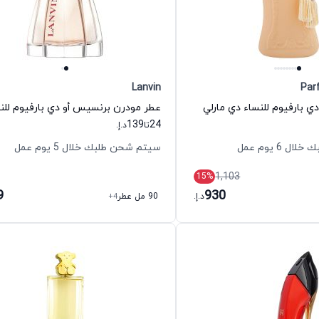
Lanvin
Par
ي بارفيوم للنساء دي مارلي
139
24
تا
د.إ.
 6 يوم عمل
سيتم شحن طلبك خلال 5 يوم عمل
1,103
15
%
9
930
د.إ.
90 مل عطر
+4