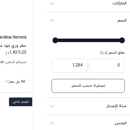
الماركات
السعر
rolina Herrera
1,437
25
نطاق السعر (د.إ.)
تا
د.إ.
سيتم شحن طلبك خلال
-
80 مل عطر
+7
تصفية حسب السعر
خصم خاص
سنة الإصدار
الجنس