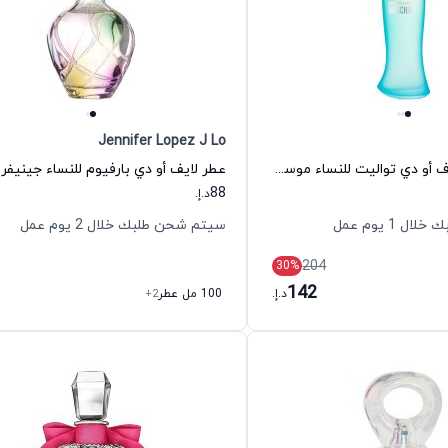
Jennifer Lopez J Lo
عطر آي لوف لوف أو دي تواليت للنساء موسكينو
عطر لايف أو دي بارفيوم للنساء جينيفر 
88
د.إ.
 1 يوم عمل
سيتم شحن طلبك خلال 2 يوم عمل
204
30
%
142
د.إ.
100 مل عطر
+2