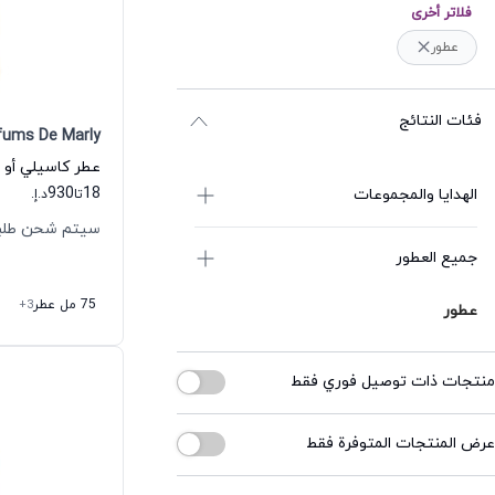
فلاتر أخرى
عطور
فئات النتائج
fums De Marly
عطر كاسيلي أو د
930
18
الهدايا والمجموعات
تا
د.إ.
سيتم شحن طلبك خلال
جميع العطور
75 مل عطر
+3
عطور
منتجات ذات توصيل فوري فقط
عرض المنتجات المتوفرة فقط