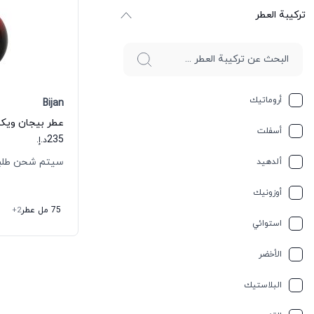
ترکیبة العطر
أروماتيك
Bijan
عطر بيجان ويكد
أسفلت
235
د.إ.
سيتم شحن طلبك خلال
ألدهيد
أوزونيك
75 مل عطر
+2
استوائي
الأخضر
البلاستيك