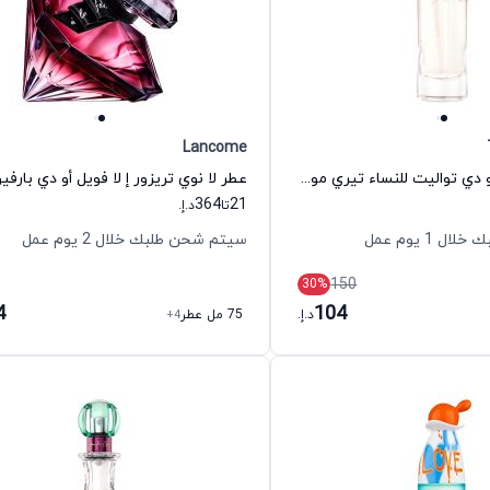
Lancome
عطر سيكريت أو دي تواليت للنساء تيري موغلر
364
21
تا
د.إ.
 1 يوم عمل
سيتم شحن طلبك خلال 2 يوم عمل
150
30
%
4
104
د.إ.
75 مل عطر
+4