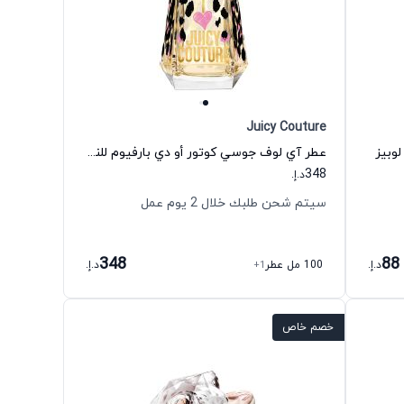
Juicy Couture
لوبيز
عطر آي لوف جوسي كوتور أو دي بارفيوم للنساء جوسي كوتور
348
د.إ.
سيتم شحن طلبك خلال 2 يوم عمل
348
88
د.إ.
100 مل عطر
+1
د.إ.
خصم خاص