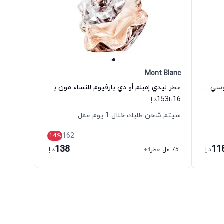
Mont Blanc
عطر كوتور لا لا أو دي بارفيوم للنساء جوسي كوتور
عطر ليدي إمبلم أو دي بارفيوم للنساء مون بلان
153
16
تا
د.إ.
سيتم شحن طلبك خلال 1 يوم عمل
162
14
%
138
11
د.إ.
75 مل عطر
+4
د.إ.