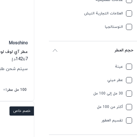
علامات تصميمية
العلامات التجارية النيش
النوستالجيا
Moschino
حجم العطر
142
7
تا
د.إ.
عينة
سيتم شحن طلبك خلال
عطر ميني
100 مل عطر
+5
30 مل إلى 100 مل
أكثر من 100 مل
خصم خاص
تقسیم العطور