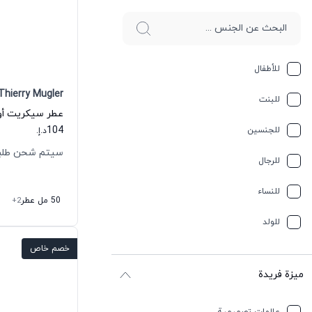
للأطفال
Thierry Mugler
للبنت
104
للجنسين
د.إ.
سيتم شحن طلبك خلال
للرجال
للنساء
50 مل عطر
+2
للولد
خصم خاص
ميزة فريدة