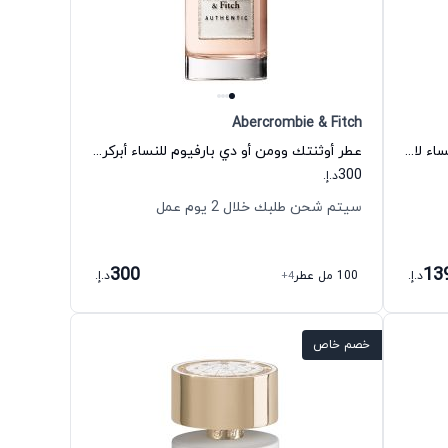
Abercrombie & Fitch
عطر مودرن برنسيس أو دي بارفيوم للنساء لانفين
عطر أوثنتك وومن أو دي بارفيوم للنساء أبركرومبي آند فيتش
300
د.إ.
سيتم شحن طلبك خلال 2 يوم عمل
300
13
د.إ.
100 مل عطر
+4
د.إ.
خصم خاص