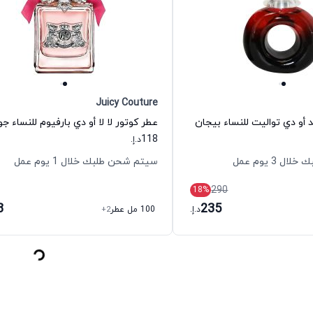
Juicy Couture
 أو دي تواليت للنساء بيجان
118
د.إ.
 3 يوم عمل
سيتم شحن طلبك خلال 1 يوم عمل
290
18
%
8
235
د.إ.
100 مل عطر
+2