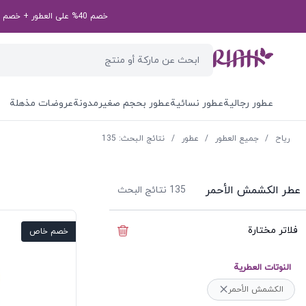
خصم 40% على العطور + خصم إضافي بقيمة 50 درهم إماراتي على طلبك الأول! رمز الخصم الخاص بك: first50aed
عطور رجالية
عطور نسائية
عطور بحجم صغير
مدونة
عروضات مذهلة
ریاح
/
جميع العطور
/
عطور
/
نتائج البحث: 135
عطر الكشمش الأحمر
135
نتائج البحث
فلاتر مختارة
إخفاء الفلاتر
خصم خاص
النوتات العطرية
الكشمش الأحمر