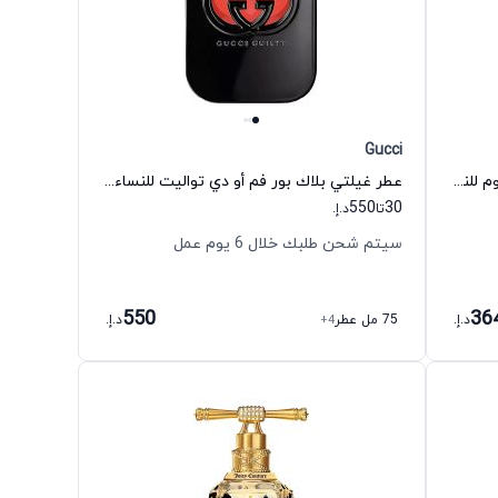
Gucci
عطر لا نوي تريزور إ لا فويل أو دي بارفيوم للنساء لانكوم
عطر غيلتي بلاك بور فم أو دي تواليت للنساء غوتشي
550
30
تا
د.إ.
سيتم شحن طلبك خلال 6 يوم عمل
550
36
د.إ.
75 مل عطر
+4
د.إ.