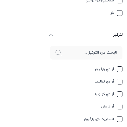
سبایسي(حار- توابلي)
جوز الهند
مُرّ
حار وسبايسي
التركيز
حامِض
حلو
حليب
أو دي بارفيوم
حمضيات
أو دي تواليت
حيواني
أو دي كولونيا
خشبي
أو فريش
خشبي
اكستريت دي بارفيوم
خفیف وسبايسي