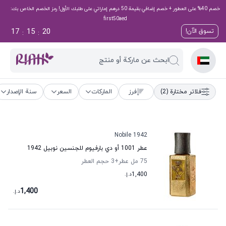
خصم 40% على العطور + خصم إضافي بقيمة 50 درهم إماراتي على طلبك الأول! رمز الخصم الخاص بك:
first50aed
17
15
20
تسوق الآن!
:
:
ابحث عن ماركة أو منتج
فلاتر مختارة
(2)
فرز
الماركات
السعر
سنة الإصدار
Nobile 1942
عطر 1001 أو دي بارفيوم للجنسين نوبيل 1942
75 مل عطر
+3
حجم العطر
1,400
د.إ.
1,400
د.إ.