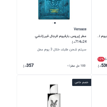
Versace
عطر جنتلمان ريزيرف بريفيه أو دي بارفيوم للرجال جيفنشي
عطر إيروس بارفيوم للرجال فيرزاتشي
714
24
تا
د.إ.
سيتم شحن طلبك خلال 3 يوم عمل
6
12
%
357
53
د.إ.
100 مل عطر
+3
د.إ.
خصم خاص