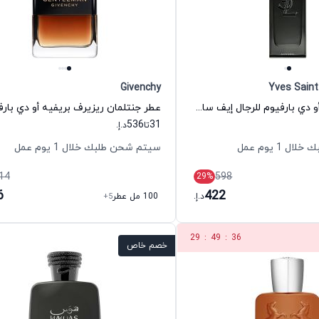
Givenchy
Yves Saint
عطر ماي سلف أو دي بارفيوم للرجال إيف سان لوران
536
31
تا
د.إ.
 1 يوم عمل
سيتم شحن طلبك خلال 1 يوم عمل
14
598
29
%
6
422
د.إ.
100 مل عطر
+5
29
:
49
:
35
خصم خاص