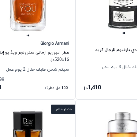
Giorgio Armani
ي بارفيوم للرجال كريد
520
16
تا
د.إ.
 3 يوم عمل
سيتم شحن طلبك خلال 2 يوم عمل
88
1
1,410
د.إ.
100 مل عطر
+7
خصم خاص