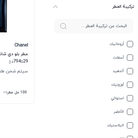
ترکیبة العطر
أروماتيك
Chanel
أسفلت
794
29
تا
د.إ.
سيتم شحن طلبك خلال
ألدهيد
أوزونيك
100 مل عطر
+6
استوائي
الأخضر
البلاستيك