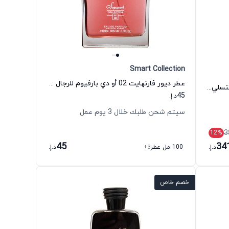
Smart Collection
عطر ديور فارنهايت 02 أو دي بارفيوم للرجال سمارت كولكشن
عطر امبوريو ارماني سترونجر ويذ يو إنتنسلي أو دي بارفيوم للرجال جورجيو أرماني
45
د.إ.
سيتم شحن طلبك خلال 3 يوم عمل
3
12
%
45
34
د.إ.
100 مل عطر
+3
د.إ.
خصم خاص