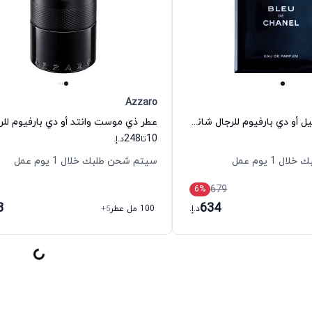
Azzaro
عطر بلو دي شانيل أو دي بارفيوم للرجال شانيل
248
10
تا
د.إ.
 1 يوم عمل
سيتم شحن طلبك خلال 1 يوم عمل
679
6
%
8
634
د.إ.
100 مل عطر
+5