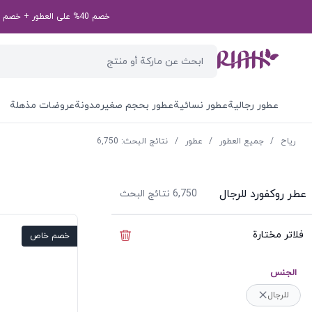
خصم 40% على العطور + خصم إضافي بقيمة 50 درهم إماراتي على طلبك الأول! رمز الخصم الخاص بك: first50aed
عطور رجالية
عطور نسائية
عطور بحجم صغير
مدونة
عروضات مذهلة
ریاح
/
جميع العطور
/
عطور
/
نتائج البحث: 6,750
عطر روكفورد للرجال
6,750
نتائج البحث
فلاتر مختارة
إخفاء الفلاتر
خصم خاص
الجنس
للرجال