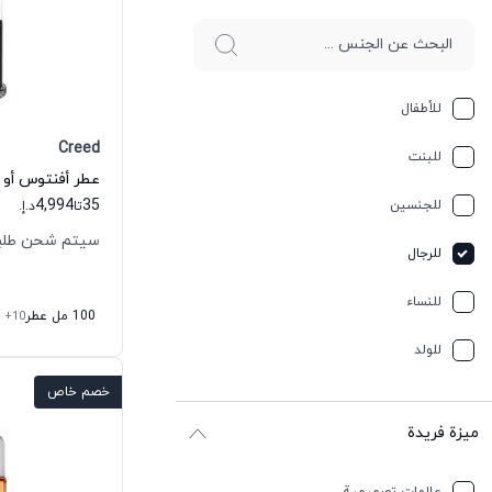
للأطفال
Creed
للبنت
عطر أفنتوس أو د
4,994
35
للجنسين
تا
د.إ.
سيتم شحن طلبك خلال
للرجال
للنساء
100 مل عطر
+10
للولد
خصم خاص
ميزة فريدة