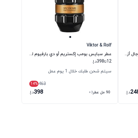
Viktor & Rolf
عطر ذي موست وانتد أو دي بارفيوم للرجال أزارو
عطر سبايس بومب إكستريم أو دي بارفيوم للرجال فيكتور آند رولف
398
12
تا
د.إ.
سيتم شحن طلبك خلال 1 يوم عمل
463
14
%
398
24
د.إ.
90 مل عطر
+3
د.إ.