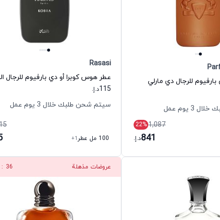
Rasasi
Par
عطر هوس كوبرا أو دي بارفيوم للرجال ا
 بارفيوم للرجال دي مارلي
115
د.إ.
سيتم شحن طلبك خلال 3 يوم عمل
 3 يوم عمل
15
1,087
22
%
5
841
د.إ.
100 مل عطر
+1
عروضات مذهلة
35
: