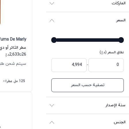
الماركات
السعر
fums De Marly
عطر الثائر أو دي
نطاق السعر (د.إ.)
2,633
26
تا
د.إ.
سيتم شحن طلبك خلال
-
125 مل عطر
+8
تصفية حسب السعر
سنة الإصدار
الجنس