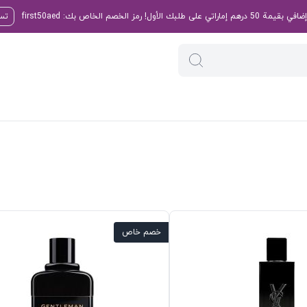
تسو
خصم خاص