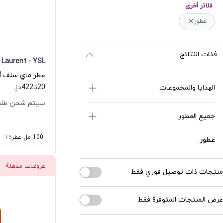
فلاتر أخرى
عطور
فئات النتائج
 Laurent - YSL
422
20
الهدايا والمجموعات
تا
د.إ.
سيتم شحن طلبك خلال
جميع العطور
100 مل عطر
+5
عطور
عروضات مذهلة
منتجات ذات توصيل فوري فقط
عرض المنتجات المتوفرة فقط