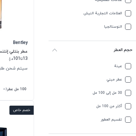
علامات تصميمية
العلامات التجارية النيش
النوستالجيا
Bentley
حجم العطر
عطر بنتلي إنتنس
101
13
تا
د.إ.
عينة
سيتم شحن طلبك خلال
عطر ميني
100 مل عطر
+3
30 مل إلى 100 مل
أكثر من 100 مل
خصم خاص
تقسیم العطور