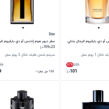
Dior
 أو دي بارفيوم للرجال بنتلي
709
23
تا
د.إ.
 1 يوم عمل
سيتم شحن طلبك خلال 2 يوم عمل
56
235
57
%
9
101
د.إ.
150 مل عطر
+5