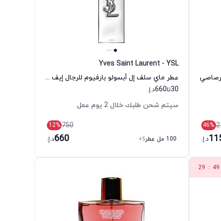
Yves Saint Laurent - YSL
لرصاصي
عطر ماي سلف إل أبسولو بارفيوم للرجال إيف سان لوران
660
30
تا
د.إ.
سيتم شحن طلبك خلال 2 يوم عمل
750
2
12
%
46
%
660
11
د.إ.
100 مل عطر
+5
د.إ.
29
:
49