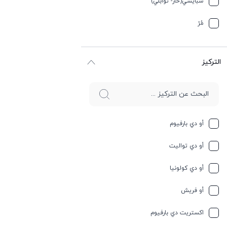
سبایسي(حار- توابلي)
جوز الهند
مُرّ
حار وسبايسي
التركيز
حامِض
حلو
حليب
أو دي بارفيوم
حمضيات
أو دي تواليت
حيواني
أو دي كولونيا
خشبي
أو فريش
خشبي
اكستريت دي بارفيوم
خفیف وسبايسي