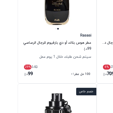
Rasasi
عطر ديور هوم إنتنس أو دي بارفيوم للرجال ديور
عطر هوس بلاك أو دي بارفيوم للرجال الرصاصي
99
د.إ.
سيتم شحن طلبك خلال 1 يوم عمل
140
7
29
%
6
%
99
70
د.إ.
100 مل عطر
+1
د.إ.
خصم خاص