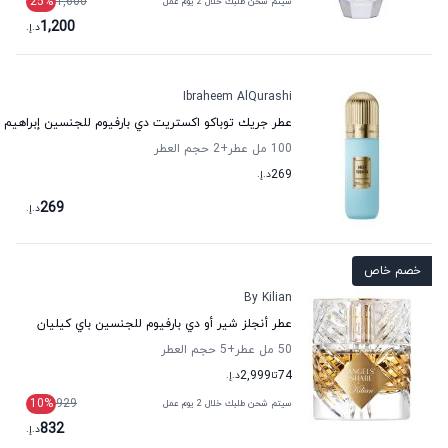
25
%
1,600
سيتم شحن طلبك خلال 2 يوم عمل
1,200
د.إ.
Ibraheem AlQurashi
عطر جريك توباكو اكستريت دي بارفيوم للجنسين إبراهيم 
100 مل عطر
+2
حجم العطر
269
د.إ.
269
د.إ.
خصم خاص
By Kilian
عطر أنجلز شير أو دي بارفيوم للجنسين باي كيليان
50 مل عطر
+5
حجم العطر
74
تا
2,999
د.إ.
10
%
929
سيتم شحن طلبك خلال 2 يوم عمل
832
د.إ.