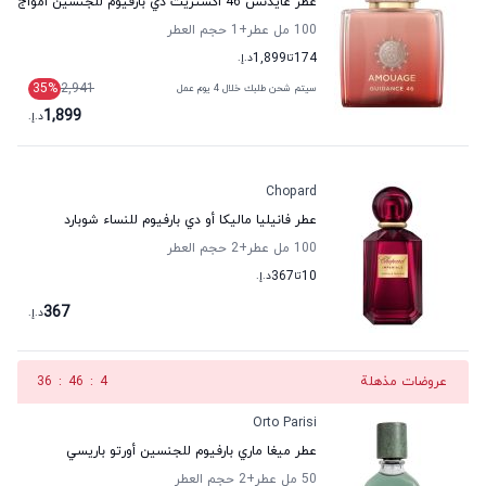
عطر غايدنس 46 اكستريت دي بارفيوم للجنسين أمواج
100 مل عطر
+1
حجم العطر
174
تا
1,899
د.إ.
35
%
2,941
سيتم شحن طلبك خلال 4 يوم عمل
1,899
د.إ.
Chopard
عطر فانيليا ماليكا أو دي بارفيوم للنساء شوبارد
100 مل عطر
+2
حجم العطر
10
تا
367
د.إ.
367
د.إ.
عروضات مذهلة
3
:
46
:
36
Orto Parisi
عطر ميغا ماري بارفيوم للجنسين أورتو باريسي
50 مل عطر
+2
حجم العطر