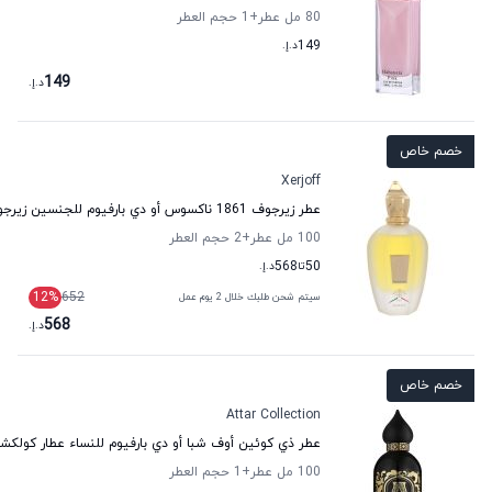
80 مل عطر
+1
حجم العطر
149
د.إ.
149
د.إ.
خصم خاص
Xerjoff
عطر زيرجوف 1861 ناكسوس أو دي بارفيوم للجنسين زيرجوف
100 مل عطر
+2
حجم العطر
50
تا
568
د.إ.
12
%
652
سيتم شحن طلبك خلال 2 يوم عمل
568
د.إ.
خصم خاص
Attar Collection
عطر ذي كوئين أوف شبا أو دي بارفيوم للنساء عطار كولكش
100 مل عطر
+1
حجم العطر