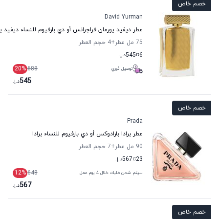
خصم خاص
David Yurman
عطر ديفيد يورمان فراجرانس أو دي بارفيوم للنساء ديفيد ي
75 مل عطر
+4
حجم العطر
6
تا
545
د.إ.
20
%
688
توصيل فوري
545
د.إ.
خصم خاص
Prada
عطر برادا بارادوكس أو دي بارفيوم للنساء برادا
90 مل عطر
+7
حجم العطر
23
تا
567
د.إ.
12
%
648
سيتم شحن طلبك خلال 4 يوم عمل
567
د.إ.
خصم خاص