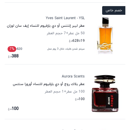
خصم خاص
Yves Saint Laurent - YSL
عطر ليبر إنتنس أو دي بارفيوم للنساء إيف سان لوران
50 مل عطر
+7
حجم العطر
19
تا
628
د.إ.
7
%
420
سيتم شحن طلبك خلال 3 يوم عمل
388
د.إ.
Aurora Scents
عطر بلاك روج أو دي بارفيوم للنساء أورورا سنتس
100 مل عطر
+1
حجم العطر
100
د.إ.
100
د.إ.