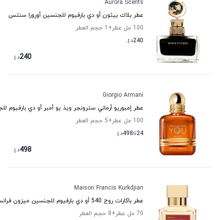
Aurora Scents
عطر بلاك بيثون أو دي بارفيوم للجنسين أورورا سنتس
100 مل عطر
+1
حجم العطر
240
د.إ.
240
د.إ.
Giorgio Armani
عطر إمبوريو أرماني سترونجر ويذ يو أمبر أو دي بارفيوم لل
100 مل عطر
+5
حجم العطر
24
تا
498
د.إ.
498
د.إ.
Maison Francis Kurkdjian
عطر باكارات روج 540 أو دي بارفيوم للجنسين ميزون فرانسيس كركجيان
70 مل عطر
+8
حجم العطر