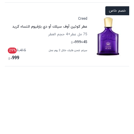
خصم خاص
Creed
عطر كوئين أوف سيلك أو دي بارفيوم للنساء كريد
75 مل عطر
+4
حجم العطر
45
تا
999
د.إ.
29
%
1,415
سيتم شحن طلبك خلال 2 يوم عمل
999
د.إ.