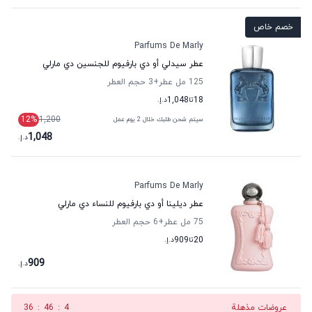
خصم خاص
Parfums De Marly
عطر سيدلي أو دي بارفيوم للجنسين دي مارلي
125 مل عطر
+3
حجم العطر
18
تا
1,048
د.إ.
12
%
1,200
سيتم شحن طلبك خلال 2 يوم عمل
1,048
د.إ.
Parfums De Marly
عطر ديلينا أو دي بارفيوم للنساء دي مارلي
75 مل عطر
+6
حجم العطر
20
تا
909
د.إ.
909
د.إ.
عروضات مذهلة
3
:
46
:
36