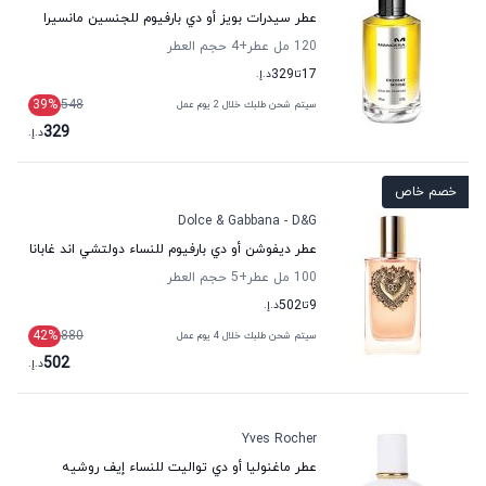
عطر سيدرات بويز أو دي بارفيوم للجنسين مانسيرا
120 مل عطر
+4
حجم العطر
17
تا
329
د.إ.
39
%
548
سيتم شحن طلبك خلال 2 يوم عمل
329
د.إ.
خصم خاص
Dolce & Gabbana - D&G
عطر ديفوشن أو دي بارفيوم للنساء دولتشي اند غابانا
100 مل عطر
+5
حجم العطر
9
تا
502
د.إ.
42
%
880
سيتم شحن طلبك خلال 4 يوم عمل
502
د.إ.
Yves Rocher
عطر ماغنوليا أو دي تواليت للنساء إيف روشيه