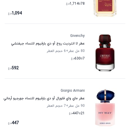
78
تا
1,714
د.إ.
1,094
د.إ.
Givenchy
عطر لا انترديت روج أو دي بارفيوم للنساء جيفنشي
80 مل عطر
+6
حجم العطر
7
تا
630
د.إ.
592
د.إ.
Giorgio Armani
عطر ماي واي فلورال أو دي بارفيوم للنساء جورجيو أرماني
90 مل عطر
+7
حجم العطر
21
تا
447
د.إ.
447
د.إ.