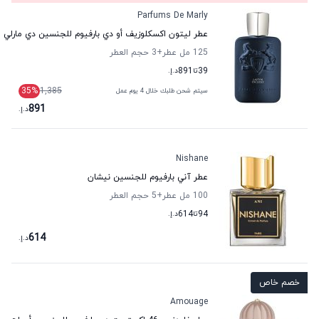
Parfums De Marly
عطر ليتون اكسكلوزيف أو دي بارفيوم للجنسين دي مارلي
125 مل عطر
+3
حجم العطر
39
تا
891
د.إ.
35
%
1,385
سيتم شحن طلبك خلال 4 يوم عمل
891
د.إ.
Nishane
عطر آني بارفيوم للجنسين نيشان
100 مل عطر
+5
حجم العطر
94
تا
614
د.إ.
614
د.إ.
خصم خاص
Amouage