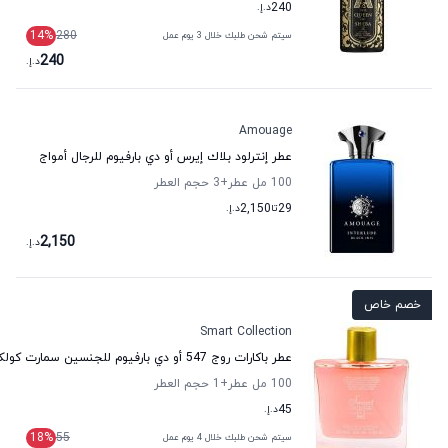
240
د.إ.
14
%
280
سيتم شحن طلبك خلال 3 يوم عمل
240
د.إ.
Amouage
عطر إنترلود بلاك إيرس أو دي بارفيوم للرجال أمواج
100 مل عطر
+3
حجم العطر
29
تا
2,150
د.إ.
2,150
د.إ.
خصم خاص
Smart Collection
عطر باكارات روج 547 أو دي بارفيوم للجنسين سمارت كولكشن
100 مل عطر
+1
حجم العطر
45
د.إ.
18
%
55
سيتم شحن طلبك خلال 4 يوم عمل