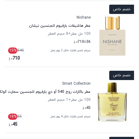
خصم خاص
Nishane
عطر هاشيفات بارفيوم للجنسين نيشان
100 مل عطر
+8
حجم العطر
36
تا
710
د.إ.
15
%
840
سيتم شحن طلبك خلال 2 يوم عمل
710
د.إ.
خصم خاص
Smart Collection
عطر باكارات روج 540 أو دي بارفيوم للجنسين سمارت كولكشن
100 مل عطر
+1
حجم العطر
45
د.إ.
18
%
55
سيتم شحن طلبك خلال 4 يوم عمل
45
د.إ.