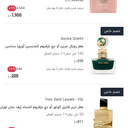
50
تا
1,950
د.إ.
23
%
2,560
سيتم شحن طلبك خلال 4 يوم عمل
1,950
د.إ.
خصم خاص
Aurora Scents
عطر رويال جرين أو دي بارفيوم للجنسين أورورا سنتس
100 مل عطر
+1
حجم العطر
200
د.إ.
16
%
240
سيتم شحن طلبك خلال 2 يوم عمل
200
د.إ.
خصم خاص
Yves Saint Laurent - YSL
عطر ليبر فانيل كوتور أو دي بارفيوم للنساء إيف سان لوران
50 مل عطر
+1
حجم العطر
811
د.إ.