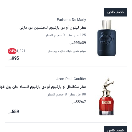
خصم خاص
Parfums De Marly
عطر ليتون أو دي بارفيوم للجنسين دي مارلي
125 مل عطر
+9
حجم العطر
39
تا
995
د.إ.
24
%
1,321
سيتم شحن طلبك خلال 2 يوم عمل
995
د.إ.
Jean Paul Gaultier
عطر سكاندال لو بارفيوم أو دي بارفيوم للنساء جان بول غو
80 مل عطر
+8
حجم العطر
7
تا
559
د.إ.
559
د.إ.
خصم خاص