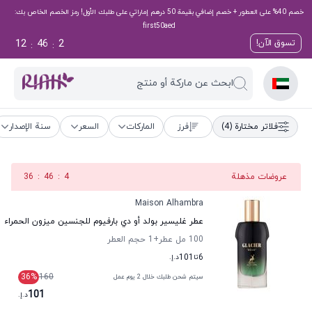
خصم 40% على العطور + خصم إضافي بقيمة 50 درهم إماراتي على طلبك الأول! رمز الخصم الخاص بك:
first50aed
12
46
1
تسوق الآن!
:
:
ابحث عن ماركة أو منتج
فلاتر مختارة
(4)
فرز
الماركات
السعر
سنة الإصدار
عروضات مذهلة
3
:
46
:
36
Maison Alhambra
عطر غليسير بولد أو دي بارفيوم للجنسين ميزون الحمراء
100 مل عطر
+1
حجم العطر
6
تا
101
د.إ.
36
%
160
سيتم شحن طلبك خلال 2 يوم عمل
101
د.إ.