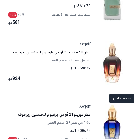
73
تا
561
د.إ.
29
%
799
سيتم شحن طلبك خلال 3 يوم عمل
561
د.إ.
Xerjoff
عطر الكساندريا 2 أو دي بارفيوم للجنسين زيرجوف
50 مل عطر
+5
حجم العطر
49
تا
1,359
د.إ.
924
د.إ.
خصم خاص
Xerjoff
عطر تورينو21 أو دي بارفيوم للجنسين زيرجوف
100 مل عطر
+2
حجم العطر
72
تا
1,200
د.إ.