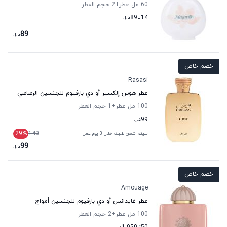
60 مل عطر
+2
حجم العطر
14
تا
89
د.إ.
89
د.إ.
خصم خاص
Rasasi
عطر هوس إلكسير أو دي بارفيوم للجنسين الرصاصي
100 مل عطر
+1
حجم العطر
99
د.إ.
29
%
140
سيتم شحن طلبك خلال 3 يوم عمل
99
د.إ.
خصم خاص
Amouage
عطر غايدانس أو دي بارفيوم للجنسين أمواج
100 مل عطر
+2
حجم العطر