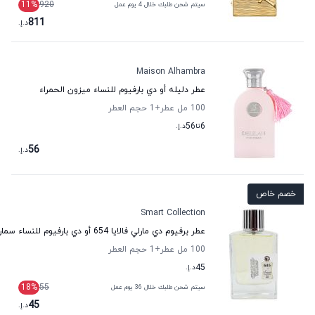
11
%
920
سيتم شحن طلبك خلال 4 يوم عمل
811
د.إ.
Maison Alhambra
عطر دليله أو دي بارفيوم للنساء ميزون الحمراء
100 مل عطر
+1
حجم العطر
6
تا
56
د.إ.
56
د.إ.
خصم خاص
Smart Collection
عطر برفيوم دي مارلي فالايا 654 أو دي بارفيوم للنساء سمارت كولكشن
100 مل عطر
+1
حجم العطر
45
د.إ.
18
%
55
سيتم شحن طلبك خلال 36 يوم عمل
45
د.إ.