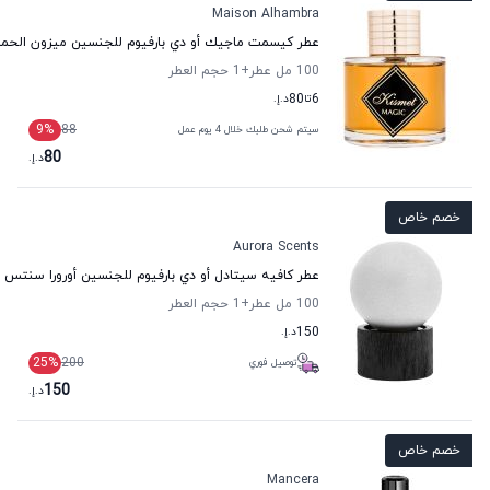
Maison Alhambra
عطر كيسمت ماجيك أو دي بارفيوم للجنسين ميزون الحمر
100 مل عطر
+1
حجم العطر
6
تا
80
د.إ.
9
%
88
سيتم شحن طلبك خلال 4 يوم عمل
80
د.إ.
خصم خاص
Aurora Scents
عطر كافيه سيتادل أو دي بارفيوم للجنسين أورورا سنتس
100 مل عطر
+1
حجم العطر
150
د.إ.
25
%
200
توصيل فوري
150
د.إ.
خصم خاص
Mancera