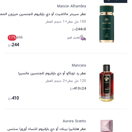
Maison Alhambra
عطر سيبتر مالاشيت أو دي بارفيوم للجنسين ميزون الحمر
100 مل عطر
+1
حجم العطر
8
تا
244
د.إ.
17
%
295
توصيل فوري
244
د.إ.
Mancera
عطر رد توباكو أو دي بارفيوم للجنسين مانسيرا
120 مل عطر
+2
حجم العطر
24
تا
410
د.إ.
410
د.إ.
Aurora Scents
عطر هابانيرا بينك أو دي بارفيوم للنساء أورورا سنتس