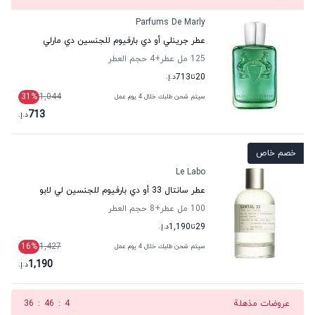
Parfums De Marly
عطر جرينلي أو دي بارفيوم للجنسين دي مارلي
125 مل عطر
+4
حجم العطر
20
تا
713
د.إ.
31
%
1,044
سيتم شحن طلبك خلال 4 يوم عمل
713
د.إ.
خصم خاص
Le Labo
عطر سانتال 33 أو دي بارفيوم للجنسين لي لابو
100 مل عطر
+8
حجم العطر
29
تا
1,190
د.إ.
16
%
1,427
سيتم شحن طلبك خلال 4 يوم عمل
1,190
د.إ.
عروضات مذهلة
3
:
46
:
36