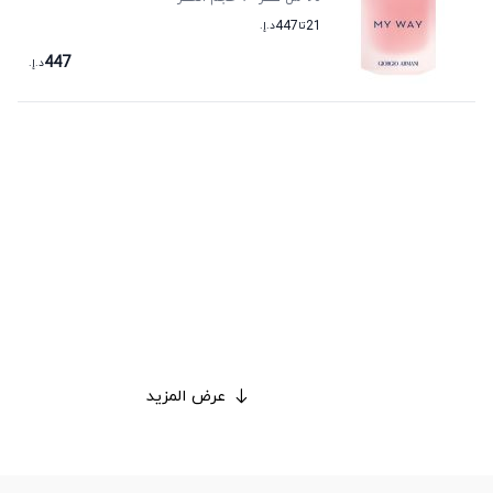
21
تا
447
د.إ.
447
د.إ.
عرض المزيد