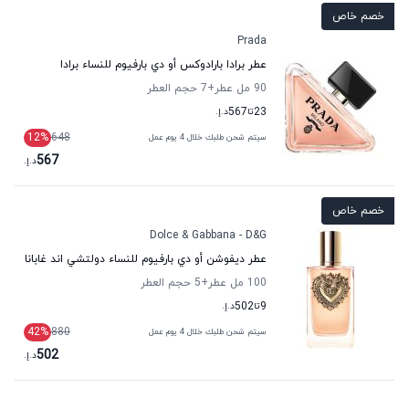
خصم خاص
Prada
عطر برادا بارادوكس أو دي بارفيوم للنساء برادا
90 مل عطر
+7
حجم العطر
23
تا
567
د.إ.
12
%
648
سيتم شحن طلبك خلال 4 يوم عمل
567
د.إ.
خصم خاص
Dolce & Gabbana - D&G
عطر ديفوشن أو دي بارفيوم للنساء دولتشي اند غابانا
100 مل عطر
+5
حجم العطر
9
تا
502
د.إ.
42
%
880
سيتم شحن طلبك خلال 4 يوم عمل
502
د.إ.