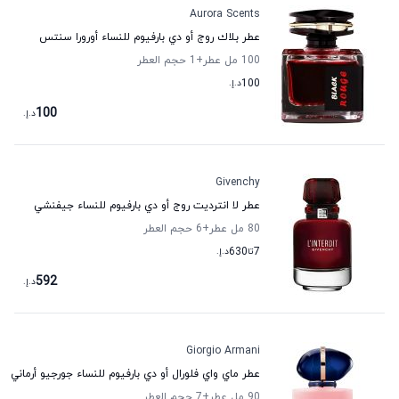
Aurora Scents
عطر بلاك روج أو دي بارفيوم للنساء أورورا سنتس
100 مل عطر
+1
حجم العطر
100
د.إ.
100
د.إ.
Givenchy
عطر لا انترديت روج أو دي بارفيوم للنساء جيفنشي
80 مل عطر
+6
حجم العطر
7
تا
630
د.إ.
592
د.إ.
Giorgio Armani
عطر ماي واي فلورال أو دي بارفيوم للنساء جورجيو أرماني
90 مل عطر
+7
حجم العطر