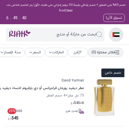
خصم 40% على العطور + خصم إضافي بقيمة 50 درهم إماراتي على طلبك الأول! رمز الخصم الخاص بك:
first50aed
6
49
39
تسوق الآن!
:
:
ابحث عن ماركة أو منتج
فلاتر مختارة
(3)
فرز
الماركات
السعر
سنة الإصدار
خصم خاص
David Yurman
عطر ديفيد يورمان فراجرانس أو دي بارفيوم للنساء ديفيد ي
75 مل عطر
+4
حجم العطر
6
تا
545
د.إ.
20
%
688
توصيل فوري
545
د.إ.