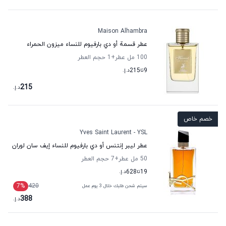
Maison Alhambra
عطر قسمة أو دي بارفيوم للنساء ميزون الحمراء
100 مل عطر
+1
حجم العطر
9
تا
215
د.إ.
215
د.إ.
خصم خاص
Yves Saint Laurent - YSL
عطر ليبر إنتنس أو دي بارفيوم للنساء إيف سان لوران
50 مل عطر
+7
حجم العطر
19
تا
628
د.إ.
7
%
420
سيتم شحن طلبك خلال 3 يوم عمل
388
د.إ.