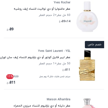
Yves Rocher
عطر ماغنوليا أو دي تواليت للنساء إيف روشيه
60 مل عطر
+2
حجم العطر
14
تا
89
د.إ.
89
د.إ.
خصم خاص
Yves Saint Laurent - YSL
عطر ليبر فانيل كوتور أو دي بارفيوم للنساء إيف سان لوران
50 مل عطر
+1
حجم العطر
811
د.إ.
11
%
920
سيتم شحن طلبك خلال 4 يوم عمل
811
د.إ.
Maison Alhambra
عطر دليله أو دي بارفيوم للنساء ميزون الحمراء