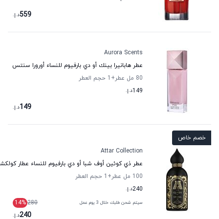
559
د.إ.
Aurora Scents
عطر هابانيرا بينك أو دي بارفيوم للنساء أورورا سنتس
80 مل عطر
+1
حجم العطر
149
د.إ.
149
د.إ.
خصم خاص
Attar Collection
عطر ذي كوئين أوف شبا أو دي بارفيوم للنساء عطار كولكش
100 مل عطر
+1
حجم العطر
240
د.إ.
14
%
280
سيتم شحن طلبك خلال 3 يوم عمل
240
د.إ.