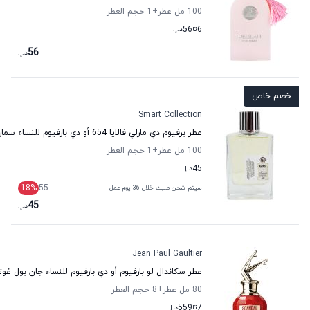
100 مل عطر
+1
حجم العطر
6
تا
56
د.إ.
56
د.إ.
خصم خاص
Smart Collection
عطر برفيوم دي مارلي فالايا 654 أو دي بارفيوم للنساء سمارت كولكشن
100 مل عطر
+1
حجم العطر
45
د.إ.
18
%
55
سيتم شحن طلبك خلال 36 يوم عمل
45
د.إ.
Jean Paul Gaultier
عطر سكاندال لو بارفيوم أو دي بارفيوم للنساء جان بول غو
80 مل عطر
+8
حجم العطر
7
تا
559
د.إ.