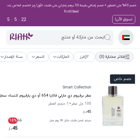
خصم 40% على العطور + خصم إضافي بقيمة 50 درهم إماراتي على طلبك الأول! رمز الخصم الخاص بك:
first50aed
5
5
21
تسوق الآن!
:
:
ابحث عن ماركة أو منتج
فلاتر مختارة
(3)
فرز
الماركات
السعر
سنة الإصدار
خصم خاص
Smart Collection
عطر برفيوم دي مارلي فالايا 654 أو دي بارفيوم للنساء سمارت كولكشن
100 مل عطر
+1
حجم العطر
45
د.إ.
18
%
55
سيتم شحن طلبك خلال 36 يوم عمل
45
د.إ.