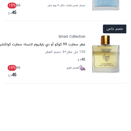
18
%
55
سيتم شحن طلبك خلال 6 يوم عمل
45
د.إ.
خصم خاص
Smart Collection
عطر سمارت 99 كوكو أو دي بارفيوم للنساء سمارت كولكشن
100 مل عطر
+4
حجم العطر
45
د.إ.
18
%
55
توصيل فوري
45
د.إ.