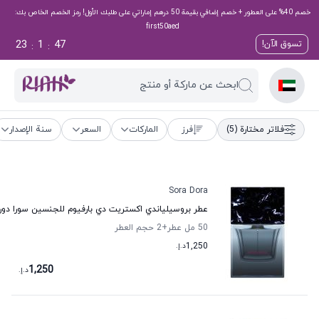
خصم 40% على العطور + خصم إضافي بقيمة 50 درهم إماراتي على طلبك الأول! رمز الخصم الخاص بك:
first50aed
23
1
47
تسوق الآن!
:
:
ابحث عن ماركة أو منتج
فلاتر مختارة
(5)
فرز
الماركات
السعر
سنة الإصدار
Sora Dora
عطر بروسيلياندي اكستريت دي بارفيوم للجنسين سورا دورا
50 مل عطر
+2
حجم العطر
1,250
د.إ.
1,250
د.إ.