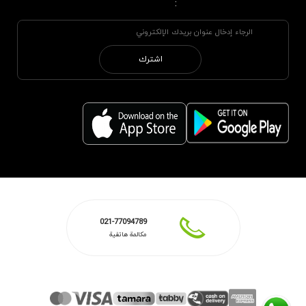
:
اشترك
021-77094789
مكالمة هاتفية