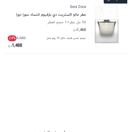
Sora Dora
عطر مالو اكستريت دي بارفيوم للنساء سورا دورا
50 مل عطر
+1
حجم العطر
1,488
د.إ.
24
%
1,980
سيتم شحن طلبك خلال 10 يوم عمل
1,488
د.إ.