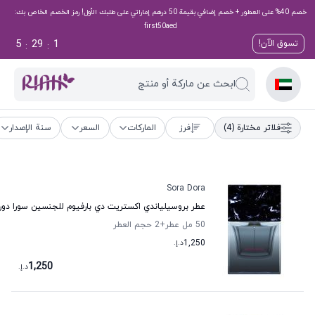
خصم 40% على العطور + خصم إضافي بقيمة 50 درهم إماراتي على طلبك الأول! رمز الخصم الخاص بك:
first50aed
5
29
1
تسوق الآن!
:
:
ابحث عن ماركة أو منتج
فلاتر مختارة
(4)
فرز
الماركات
السعر
سنة الإصدار
Sora Dora
عطر بروسيلياندي اكستريت دي بارفيوم للجنسين سورا دورا
50 مل عطر
+2
حجم العطر
1,250
د.إ.
1,250
د.إ.