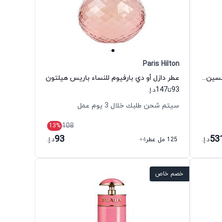
Paris Hilton
عطر كافيه شانتانت أو دي بارفيوم للجنسين نوبيل 1942
عطر دازل أو دي بارفيوم للنساء باريس هيلتون
147
93
تا
د.إ.
سيتم شحن طلبك خلال 3 يوم عمل
108
13
%
93
53
د.إ.
125 مل عطر
+4
د.إ.
خصم خاص