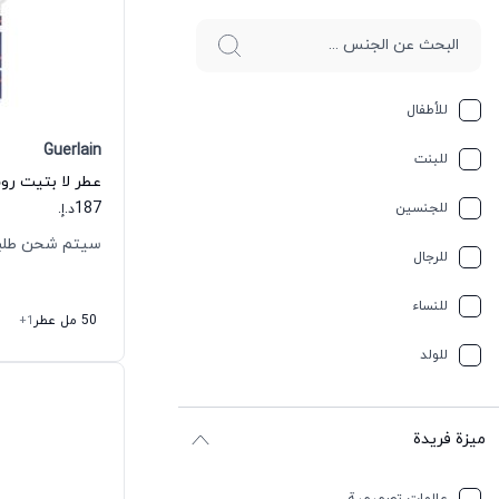
للأطفال
Guerlain
للبنت
187
للجنسين
د.إ.
سيتم شحن طلبك خلال
للرجال
للنساء
50 مل عطر
+1
للولد
ميزة فريدة