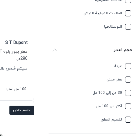
علامات تصميمية
العلامات التجارية النيش
النوستالجيا
S T Dupont
حجم العطر
290
د.إ.
عينة
سيتم شحن طلبك خلال
عطر ميني
100 مل عطر
+1
30 مل إلى 100 مل
أكثر من 100 مل
خصم خاص
تقسیم العطور