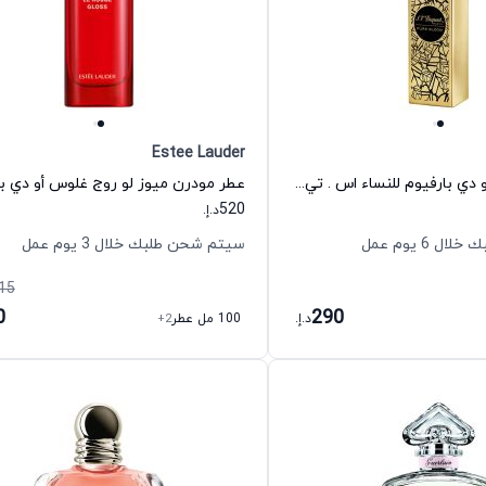
Estee Lauder
عطر بيور بلوم أو دي بارفيوم للنساء اس . تي . دوبونت
520
د.إ.
 6 يوم عمل
سيتم شحن طلبك خلال 3 يوم عمل
15
0
290
د.إ.
100 مل عطر
+2