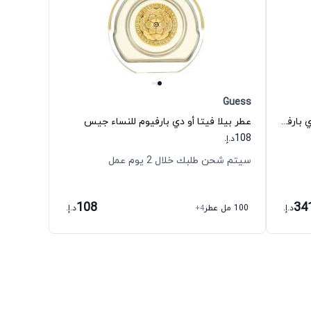
Guess
عطر امبوريو ارماني إن لوف ويذ يو أو دي بارفيوم للنساء جورجيو أرماني
عطر بيلا فيتا أو دي بارفيوم للنساء جيس
108
د.إ.
سيتم شحن طلبك خلال 2 يوم عمل
108
34
د.إ.
100 مل عطر
+4
د.إ.