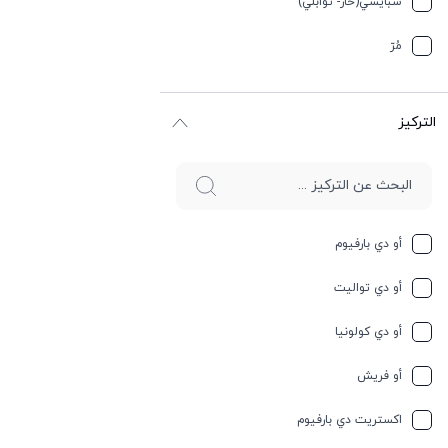
سبایسي(حار- توابلي)
جوز الهند
مُرّ
حار وسبايسي
التركيز
حامِض
حلو
حليب
أو دي بارفيوم
حمضيات
أو دي تواليت
حيواني
أو دي كولونيا
خشبي
أو فريش
خشبي
اكستريت دي بارفيوم
خفیف وسبايسي