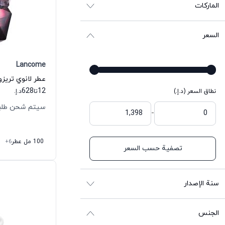
الماركات
السعر
Lancome
عطر لانوي تريزور
628
12
نطاق السعر (د.إ.)
تا
د.إ.
سيتم شحن طلبك خلال
-
100 مل عطر
+6
تصفية حسب السعر
سنة الإصدار
الجنس