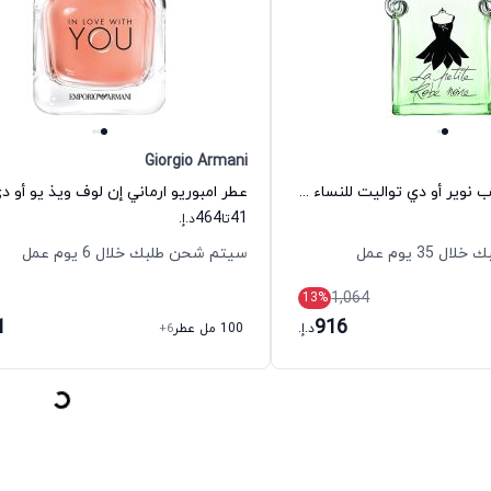
Giorgio Armani
عطر لا بتيت روب نوير أو دي تواليت للنساء غيرلان
464
41
تا
د.إ.
35 يوم عمل
سيتم شحن طلبك خلال 6 يوم عمل
1,064
13
%
1
916
د.إ.
100 مل عطر
+6