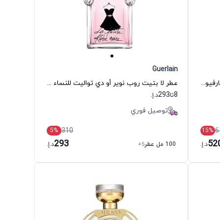
Guerlain
عطر مودرن ميوز لو روج غلوس أو دي بارفيوم للنساء إستي لودر
عطر لا بتيت روب نوير أو دي تواليت للنساء غيرلان
293
8
تا
د.إ.
توصيل فوري
310
6
5
%
15
%
293
52
د.إ.
100 مل عطر
+5
د.إ.