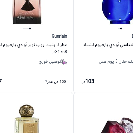
Guerlain
عطر ميدنايت فانتاسي أو دي بارفيوم للنساء بريتني سبيرز
317
8
تا
د.إ.
 3 يوم عمل
توصيل فوري
7
103
د.إ.
100 مل عطر
+7