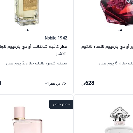
Nobile 1942
 أو دي بارفيوم للنساء لانكوم
531
د.إ.
 6 يوم عمل
سيتم شحن طلبك خلال 2 يوم عمل
1
628
د.إ.
75 مل عطر
+1
خصم خاص