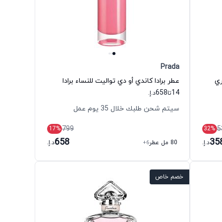
Prada
ري
عطر برادا كاندي أو دي تواليت للنساء برادا
658
14
تا
د.إ.
سيتم شحن طلبك خلال 35 يوم عمل
799
5
17
%
32
%
658
35
د.إ.
80 مل عطر
+6
د.إ.
خصم خاص