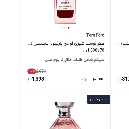
Tom Ford
عطر لا بتيت روب نوير أو دي بارفيوم للنساء غيرلان
عطر لوست شيري أو دي بارفيوم للجنسين توم فورد
1,398
78
تا
د.إ.
سيتم شحن طلبك خلال 2 يوم عمل
2,056
32
%
1,398
31
د.إ.
100 مل عطر
+7
د.إ.
خصم خاص