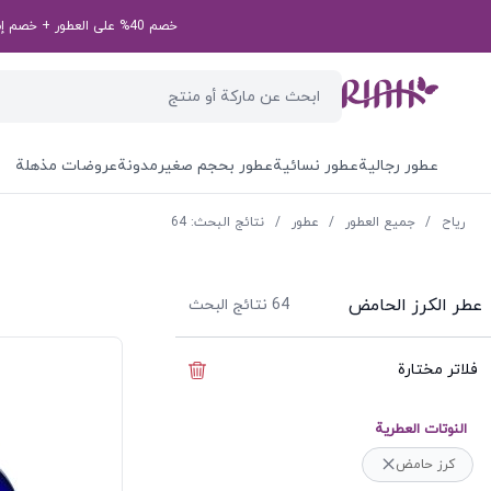
خصم 40% على العطور + خصم إضافي بقيمة 50 درهم إماراتي على طلبك الأول! رمز الخصم الخاص بك: first50aed
عطور رجالية
عطور نسائية
عطور بحجم صغير
مدونة
عروضات مذهلة
ریاح
/
جميع العطور
/
عطور
/
نتائج البحث: 64
عطر الكرز الحامض
64
نتائج البحث
فلاتر مختارة
إخفاء الفلاتر
النوتات العطرية
كرز حامض