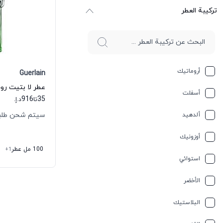
ترکیبة العطر
أروماتيك
Guerlain
أسفلت
916
35
تا
د.إ.
سيتم شحن طلبك خلال 
ألدهيد
أوزونيك
100 مل عطر
+1
استوائي
الأخضر
البلاستيك