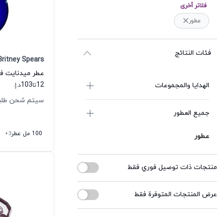
فلاتر أخرى
عطور
فئات النتائج
Britney Spears
103
12
الهدايا والمجموعات
تا
د.إ.
سيتم شحن طلبك خلال
جميع العطور
100 مل عطر
+3
عطور
منتجات ذات توصيل فوري فقط
عرض المنتجات المتوفرة فقط