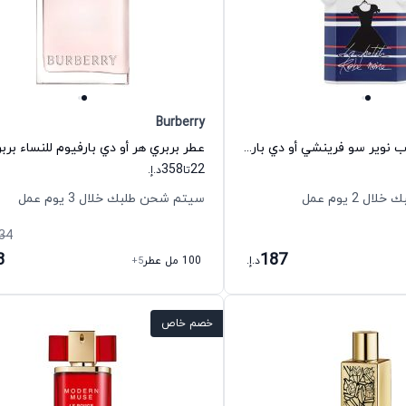
Burberry
عطر لا بتيت روب نوير سو فرينشي أو دي بارفيوم للنساء غيرلان
عطر بربري هر أو دي بارفيوم للنساء برب
358
22
تا
د.إ.
 2 يوم عمل
سيتم شحن طلبك خلال 3 يوم عمل
34
8
187
د.إ.
100 مل عطر
+5
خصم خاص