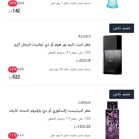
30
%
204
سيتم شحن طلبك خلال 1 يوم عمل
142
د.إ.
خصم خاص
Azzaro
عطر نايت تايم بور هوم أو دي تواليت للرجال أزارو
100 مل عطر
+3
حجم العطر
8
تا
522
د.إ.
23
%
685
سيتم شحن طلبك خلال 35 يوم عمل
522
د.إ.
خصم خاص
Lalique
عطر أميثيست إكسكوزي أو دي بارفيوم للنساء لاليك
100 مل عطر
+1
حجم العطر
20
تا
103
د.إ.
11
%
117
سيتم شحن طلبك خلال 6 يوم عمل