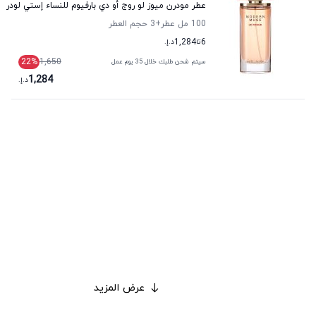
عطر مودرن ميوز لو روج أو دي بارفيوم للنساء إستي لودر
100 مل عطر
+3
حجم العطر
6
تا
1,284
د.إ.
22
%
1,650
سيتم شحن طلبك خلال 35 يوم عمل
1,284
د.إ.
عرض المزيد