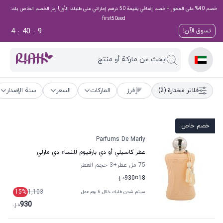
خصم 40% على العطور + خصم إضافي بقيمة 50 درهم إماراتي على طلبك الأول! رمز الخصم الخاص بك:
first50aed
4
40
8
تسوق الآن!
:
:
ابحث عن ماركة أو منتج
فلاتر مختارة
(2)
فرز
الماركات
السعر
سنة الإصدار
خصم خاص
Parfums De Marly
عطر كاسيلي أو دي بارفيوم للنساء دي مارلي
75 مل عطر
+3
حجم العطر
18
تا
930
د.إ.
15
%
1,103
سيتم شحن طلبك خلال 6 يوم عمل
930
د.إ.