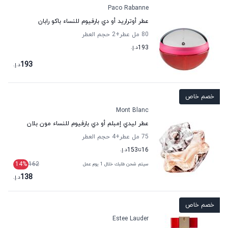
Paco Rabanne
عطر أوتراريد أو دي بارفيوم للنساء باكو رابان
80 مل عطر
+2
حجم العطر
193
د.إ.
193
د.إ.
خصم خاص
Mont Blanc
عطر ليدي إمبلم أو دي بارفيوم للنساء مون بلان
75 مل عطر
+4
حجم العطر
16
تا
153
د.إ.
14
%
162
سيتم شحن طلبك خلال 1 يوم عمل
138
د.إ.
خصم خاص
Estee Lauder