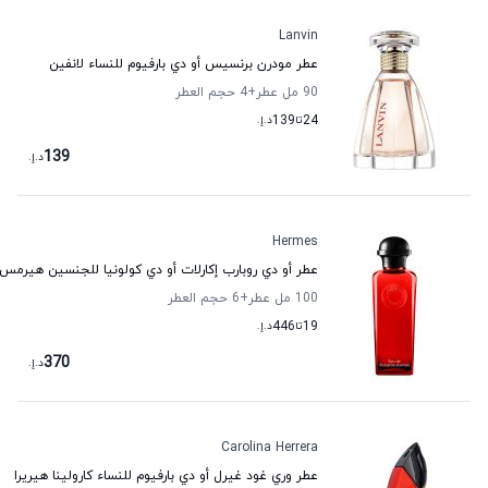
Lanvin
عطر مودرن برنسيس أو دي بارفيوم للنساء لانفين
90 مل عطر
+4
حجم العطر
24
تا
139
د.إ.
139
د.إ.
Hermes
عطر أو دي روبارب إكارلات أو دي كولونيا للجنسين هيرمس
100 مل عطر
+6
حجم العطر
19
تا
446
د.إ.
370
د.إ.
Carolina Herrera
عطر وري غود غيرل أو دي بارفيوم للنساء كارولينا هيريرا