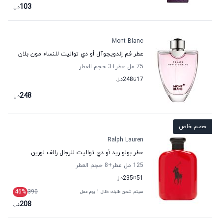
103
د.إ.
Mont Blanc
عطر فم إندويجوآل أو دي تواليت للنساء مون بلان
75 مل عطر
+3
حجم العطر
17
تا
248
د.إ.
248
د.إ.
خصم خاص
Ralph Lauren
عطر بولو ريد أو دي تواليت للرجال رالف لورين
125 مل عطر
+8
حجم العطر
51
تا
235
د.إ.
46
%
390
سيتم شحن طلبك خلال 1 يوم عمل
208
د.إ.