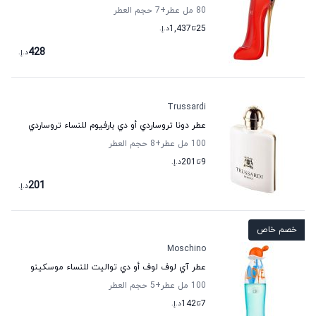
80 مل عطر
+7
حجم العطر
25
تا
1,437
د.إ.
428
د.إ.
Trussardi
عطر دونا تروساردي أو دي بارفيوم للنساء تروساردي
100 مل عطر
+8
حجم العطر
9
تا
201
د.إ.
201
د.إ.
خصم خاص
Moschino
عطر آي لوف لوف أو دي تواليت للنساء موسكينو
100 مل عطر
+5
حجم العطر
7
تا
142
د.إ.