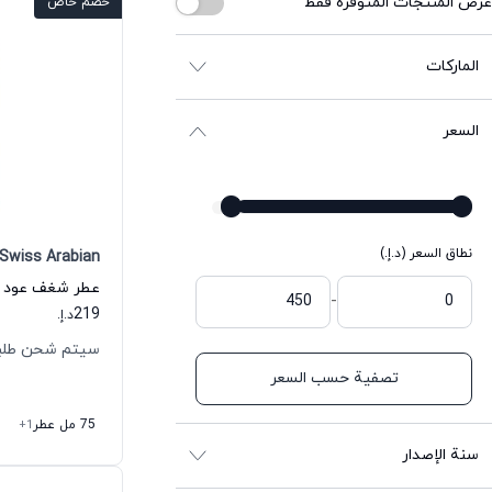
عرض المنتجات المتوفرة فقط
خصم خاص
الماركات
السعر
نطاق السعر (د.إ.)
Swiss Arabian
-
219
د.إ.
سيتم شحن طلبك خلال
تصفية حسب السعر
75 مل عطر
+1
سنة الإصدار