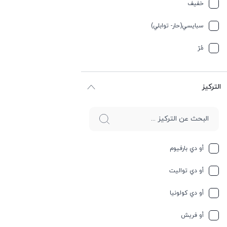
تيربيني
خفیف
جلد
سبایسي(حار- توابلي)
جوز الهند
مُرّ
حار وسبايسي
التركيز
حامِض
حلو
حليب
أو دي بارفيوم
حمضيات
أو دي تواليت
حيواني
أو دي كولونيا
خشبي
أو فريش
خشبي