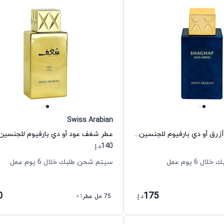
Swiss Arabian
عطر شغف عود أزرق أو دي بارفيوم للجنسين سويس أربيان
140
د.إ.
 6 يوم عمل
سيتم شحن طلبك خلال 6 يوم عمل
0
175
د.إ.
75 مل عطر
+1