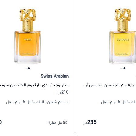
Swiss Arabian
عطر هيام أو دي بارفيوم للجنسين سويس أربيان
210
د.إ.
 6 يوم عمل
سيتم شحن طلبك خلال 6 يوم عمل
0
235
د.إ.
50 مل عطر
+1