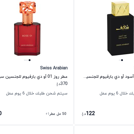
Swiss Arabian
عطر شغف عود أسود أو دي بارفيوم للجنسين سويس أربيان
370
د.إ.
 6 يوم عمل
سيتم شحن طلبك خلال 6 يوم عمل
0
122
د.إ.
50 مل عطر
+1