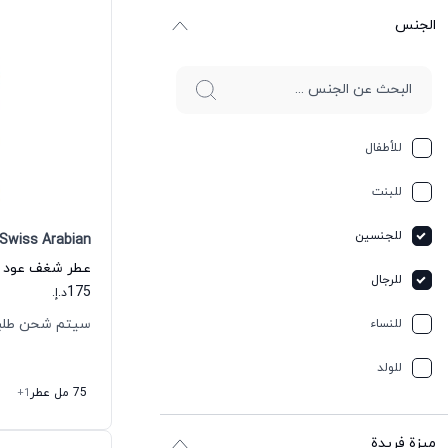
الجنس
للأطفال
للبنت
للجنسين
Swiss Arabian
للرجال
175
د.إ.
سيتم شحن طلبك خلال
للنساء
للولد
75 مل عطر
+1
ميزة فريدة