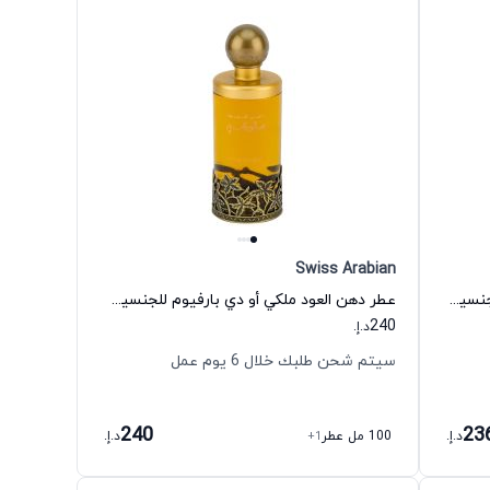
Swiss Arabian
عطر شغف عود رويال أو دي بارفيوم للجنسين سويس أربيان
عطر دهن العود ملكي أو دي بارفيوم للجنسين سويس أربيان
240
د.إ.
سيتم شحن طلبك خلال 6 يوم عمل
240
23
د.إ.
100 مل عطر
+1
د.إ.