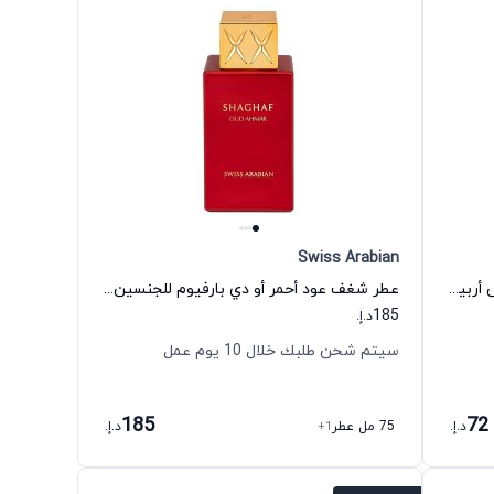
Swiss Arabian
عطر شغف أو دي بارفيوم للرجال سويس أربيان
عطر شغف عود أحمر أو دي بارفيوم للجنسين سويس أربيان
185
د.إ.
سيتم شحن طلبك خلال 10 يوم عمل
185
72
د.إ.
75 مل عطر
+1
د.إ.