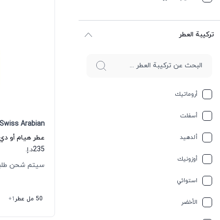
ترکیبة العطر
أروماتيك
أسفلت
Swiss Arabian
ألدهيد
235
د.إ.
أوزونيك
سيتم شحن طلبك خلال
استوائي
50 مل عطر
+1
الأخضر