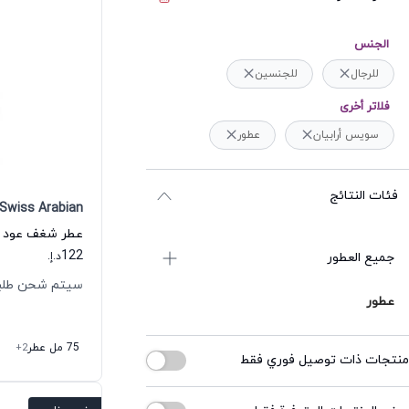
الجنس
للرجال
للجنسين
فلاتر أخرى
سويس أرابيان
عطور
فئات النتائج
Swiss Arabian
122
جميع العطور
د.إ.
سيتم شحن طلبك خلال
عطور
75 مل عطر
+2
منتجات ذات توصيل فوري فقط