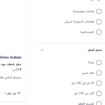
علامات تصميمية
العلامات التجارية النيش
النوستالجيا
حجم العطر
Swiss Arabian
عينة
119
د.إ.
عطر ميني
سيتم شحن طلبك خلال
30 مل إلى 100 مل
أكثر من 100 مل
75 مل عطر
+1
تقسیم العطور