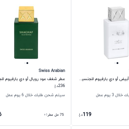
Swiss Arabian
عطر شغف عود أبيض أو دي بارفيوم للجنسين سويس أربيان
236
د.إ.
 3 يوم عمل
سيتم شحن طلبك خلال 6 يوم عمل
6
119
د.إ.
75 مل عطر
+1