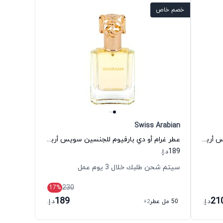
خصم خاص
Swiss Arabian
عطر وجد أو دي بارفيوم للجنسين سويس أربيان
عطر غرام أو دي بارفيوم للجنسين سويس أربيان
189
د.إ.
سيتم شحن طلبك خلال 3 يوم عمل
230
17
%
189
21
د.إ.
50 مل عطر
+2
د.إ.