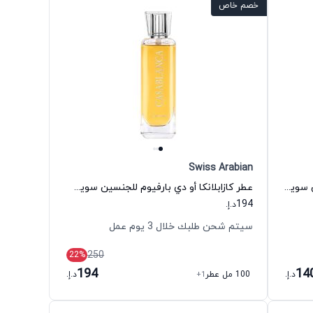
خصم خاص
Swiss Arabian
عطر شغف عود أو دي بارفيوم للجنسين سويس أربيان
عطر كازابلانكا أو دي بارفيوم للجنسين سويس أربيان
194
د.إ.
سيتم شحن طلبك خلال 3 يوم عمل
250
22
%
194
14
د.إ.
100 مل عطر
+1
د.إ.