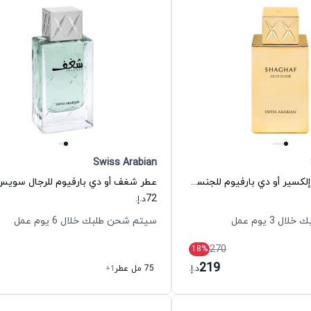
Swiss Arabian
عطر شغف عود إلكسير أو دي بارفيوم للجنسين سويس أربيان
72
د.إ.
 3 يوم عمل
سيتم شحن طلبك خلال 6 يوم عمل
270
18
%
219
د.إ.
75 مل عطر
+1