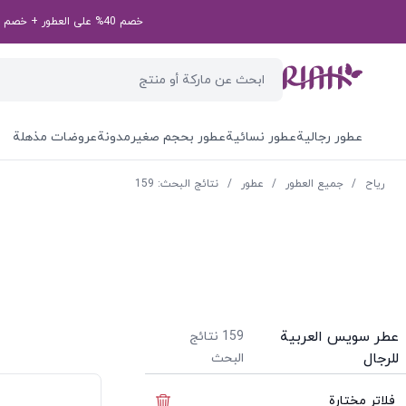
خصم 40% على العطور + خصم إضافي بقيمة 50 درهم إماراتي على طلبك الأول! رمز الخصم الخاص بك: first50aed
عطور رجالية
عطور نسائية
عطور بحجم صغير
مدونة
عروضات مذهلة
ریاح
/
جميع العطور
/
عطور
/
نتائج البحث: 159
عطر سويس العربية
159
نتائج
للرجال
البحث
فلاتر مختارة
إخفاء الفلاتر