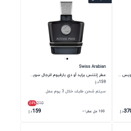
Swiss Arabian
عطر روز 01 أو دي بارفيوم للجنسين سويس أربيان
عطر إنتنس برايد أو دي بارفيوم للرجال سويس أربيان
159
د.إ.
سيتم شحن طلبك خلال 3 يوم عمل
210
24
%
159
37
د.إ.
100 مل عطر
+1
د.إ.