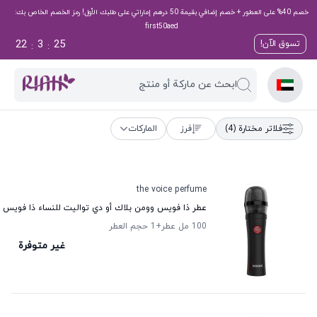
خصم 40% على العطور + خصم إضافي بقيمة 50 درهم إماراتي على طلبك الأول! رمز الخصم الخاص بك:
first50aed
22
3
25
تسوق الآن!
:
:
ابحث عن ماركة أو منتج
فلاتر مختارة
(4)
فرز
الماركات
the voice perfume
عطر ذا فويس وومن بلاك أو دي تواليت للنساء ذا فويس ب
100 مل عطر
+1
حجم العطر
غير متوفرة