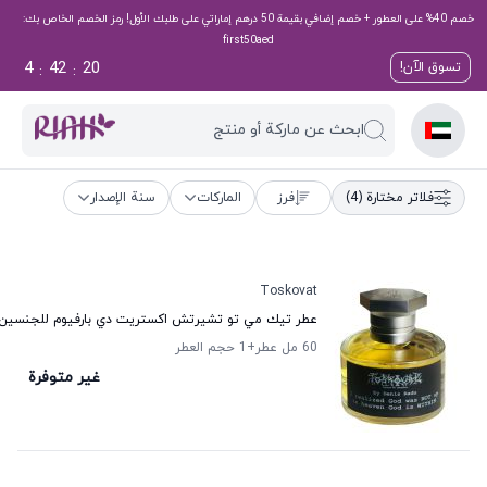
خصم 40% على العطور + خصم إضافي بقيمة 50 درهم إماراتي على طلبك الأول! رمز الخصم الخاص بك:
first50aed
4
42
19
تسوق الآن!
:
:
ابحث عن ماركة أو منتج
فلاتر مختارة
(4)
فرز
الماركات
سنة الإصدار
Toskovat
عطر تيك مي تو تشيرتش اكستريت دي بارفيوم للجنسين
60 مل عطر
+1
حجم العطر
غير متوفرة