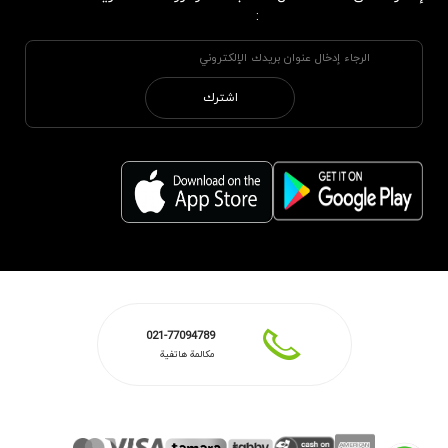
:
اشترك
021-77094789
مكالمة هاتفية