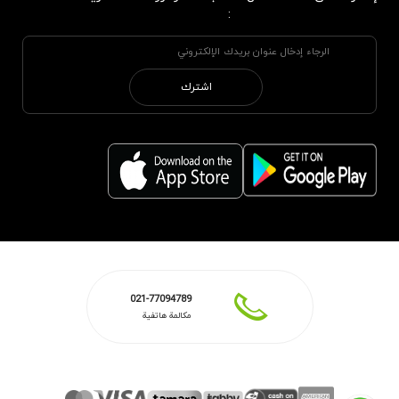
:
اشترك
021-77094789
مكالمة هاتفية