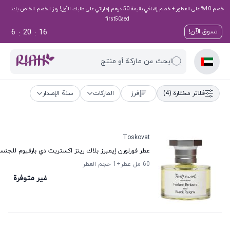
خصم 40% على العطور + خصم إضافي بقيمة 50 درهم إماراتي على طلبك الأول! رمز الخصم الخاص بك:
first50aed
6
20
15
تسوق الآن!
:
:
ابحث عن ماركة أو منتج
فلاتر مختارة
(4)
فرز
الماركات
سنة الإصدار
Toskovat
عطر فورلورن إيمبرز بلاك رينز اكستريت دي بارفيوم للجن
60 مل عطر
+1
حجم العطر
غير متوفرة