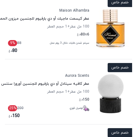
خصم خاص
Maison Alhambra
عطر كيسمت ماجيك أو دي بارفيوم للجنسين ميزون الحمر
100 مل عطر
+1
حجم العطر
6
تا
80
د.إ.
9
%
88
سيتم شحن طلبك خلال 3 يوم عمل
80
د.إ.
خصم خاص
Aurora Scents
عطر كافيه سيتادل أو دي بارفيوم للجنسين أورورا سنتس
100 مل عطر
+1
حجم العطر
150
د.إ.
25
%
200
توصيل فوري
150
د.إ.
خصم خاص