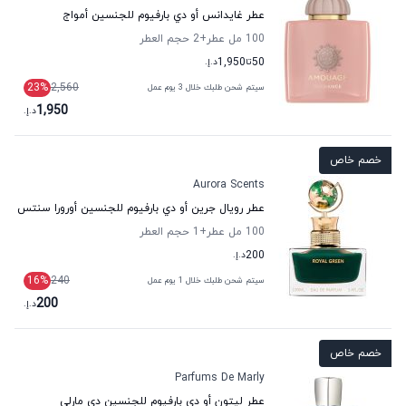
عطر غايدانس أو دي بارفيوم للجنسين أمواج
100 مل عطر
+2
حجم العطر
50
تا
1,950
د.إ.
23
%
2,560
سيتم شحن طلبك خلال 3 يوم عمل
1,950
د.إ.
خصم خاص
Aurora Scents
عطر رويال جرين أو دي بارفيوم للجنسين أورورا سنتس
100 مل عطر
+1
حجم العطر
200
د.إ.
16
%
240
سيتم شحن طلبك خلال 1 يوم عمل
200
د.إ.
خصم خاص
Parfums De Marly
عطر ليتون أو دي بارفيوم للجنسين دي مارلي