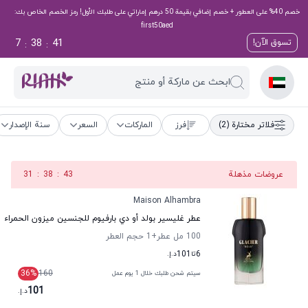
خصم 40% على العطور + خصم إضافي بقيمة 50 درهم إماراتي على طلبك الأول! رمز الخصم الخاص بك:
first50aed
7
38
40
تسوق الآن!
:
:
ابحث عن ماركة أو منتج
فلاتر مختارة
(2)
فرز
الماركات
السعر
سنة الإصدار
عروضات مذهلة
42
:
38
:
31
Maison Alhambra
عطر غليسير بولد أو دي بارفيوم للجنسين ميزون الحمراء
100 مل عطر
+1
حجم العطر
6
تا
101
د.إ.
36
%
160
سيتم شحن طلبك خلال 1 يوم عمل
101
د.إ.