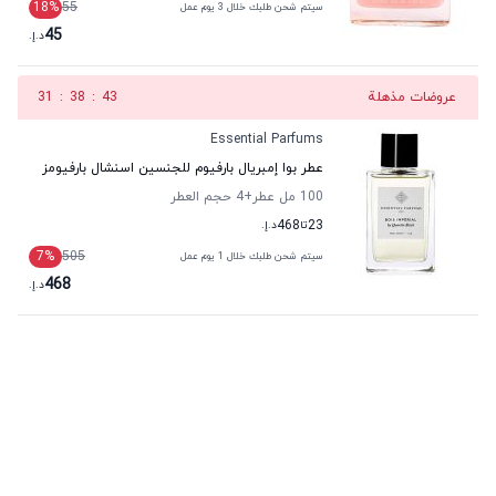
18
%
55
سيتم شحن طلبك خلال 3 يوم عمل
45
د.إ.
عروضات مذهلة
42
:
38
:
31
Essential Parfums
عطر بوا إمبريال بارفيوم للجنسين اسنشال بارفيومز
100 مل عطر
+4
حجم العطر
23
تا
468
د.إ.
7
%
505
سيتم شحن طلبك خلال 1 يوم عمل
468
د.إ.