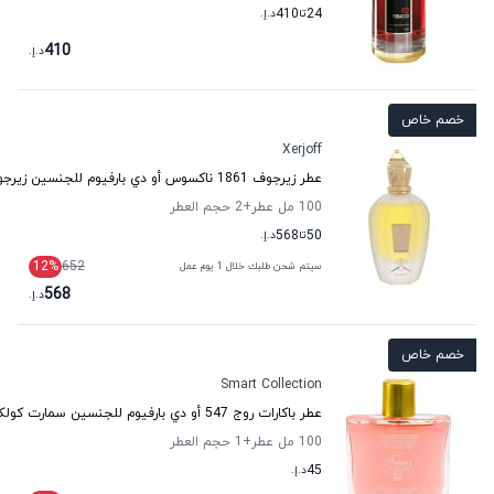
24
تا
410
د.إ.
410
د.إ.
خصم خاص
Xerjoff
عطر زيرجوف 1861 ناكسوس أو دي بارفيوم للجنسين زيرجوف
100 مل عطر
+2
حجم العطر
50
تا
568
د.إ.
12
%
652
سيتم شحن طلبك خلال 1 يوم عمل
568
د.إ.
خصم خاص
Smart Collection
عطر باكارات روج 547 أو دي بارفيوم للجنسين سمارت كولكشن
100 مل عطر
+1
حجم العطر
45
د.إ.