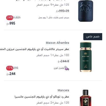
125 مل عطر
+9
حجم العطر
39
تا
995
د.إ.
24
%
1,321
سيتم شحن طلبك خلال 1 يوم عمل
995
د.إ.
خصم خاص
Maison Alhambra
عطر سيبتر مالاشيت أو دي بارفيوم للجنسين ميزون الحمر
100 مل عطر
+1
حجم العطر
8
تا
244
د.إ.
17
%
295
توصيل فوري
244
د.إ.
Mancera
عطر رد توباكو أو دي بارفيوم للجنسين مانسيرا
120 مل عطر
+2
حجم العطر