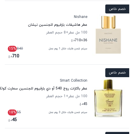
خصم خاص
Nishane
عطر هاشيفات بارفيوم للجنسين نيشان
100 مل عطر
+8
حجم العطر
36
تا
710
د.إ.
15
%
840
سيتم شحن طلبك خلال 1 يوم عمل
710
د.إ.
خصم خاص
Smart Collection
عطر باكارات روج 540 أو دي بارفيوم للجنسين سمارت كولكشن
100 مل عطر
+1
حجم العطر
45
د.إ.
18
%
55
سيتم شحن طلبك خلال 3 يوم عمل
45
د.إ.