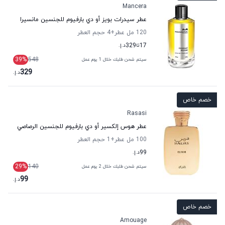
Mancera
عطر سيدرات بويز أو دي بارفيوم للجنسين مانسيرا
120 مل عطر
+4
حجم العطر
17
تا
329
د.إ.
39
%
548
سيتم شحن طلبك خلال 1 يوم عمل
329
د.إ.
خصم خاص
Rasasi
عطر هوس إلكسير أو دي بارفيوم للجنسين الرصاصي
100 مل عطر
+1
حجم العطر
99
د.إ.
29
%
140
سيتم شحن طلبك خلال 2 يوم عمل
99
د.إ.
خصم خاص
Amouage