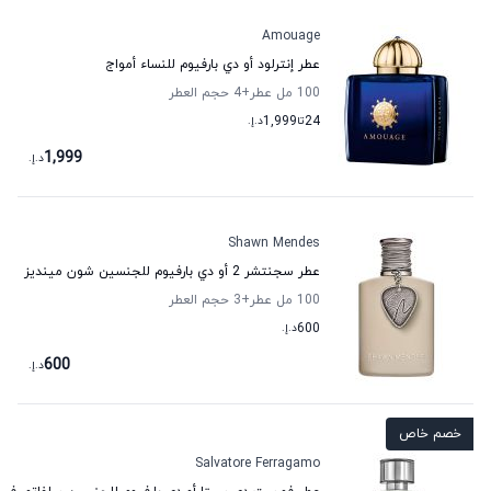
Amouage
عطر إنترلود أو دي بارفيوم للنساء أمواج
100 مل عطر
+4
حجم العطر
24
تا
1,999
د.إ.
1,999
د.إ.
Shawn Mendes
عطر سجنتشر 2 أو دي بارفيوم للجنسين شون مينديز
100 مل عطر
+3
حجم العطر
600
د.إ.
600
د.إ.
خصم خاص
Salvatore Ferragamo