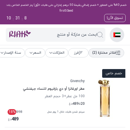
خصم 40% على العطور + خصم إضافي بقيمة 50 درهم إماراتي على طلبك الأول! رمز الخصم الخاص بك:
first50aed
10
31
7
تسوق الآن!
:
:
ابحث عن ماركة أو منتج
فلاتر مختارة
(2)
فرز
الماركات
السعر
سنة الإصدار
خصم خاص
Givenchy
عطر اورغانزا أو دي بارفيوم للنساء جيفنشي
100 مل عطر
+3
حجم العطر
20
تا
489
د.إ.
18
%
598
سيتم شحن طلبك خلال 1 يوم عمل
489
د.إ.