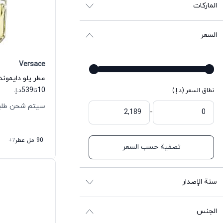
الماركات
السعر
Versace
539
10
نطاق السعر (د.إ.)
تا
د.إ.
سيتم شحن طلبك خلال
-
90 مل عطر
+7
تصفية حسب السعر
سنة الإصدار
الجنس