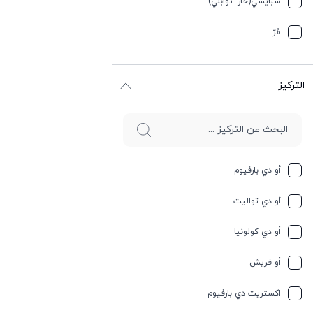
سبایسي(حار- توابلي)
جوز الهند
مُرّ
حار وسبايسي
التركيز
حامِض
حلو
حليب
أو دي بارفيوم
حمضيات
أو دي تواليت
حيواني
أو دي كولونيا
خشبي
أو فريش
خشبي
اكستريت دي بارفيوم
خفیف وسبايسي