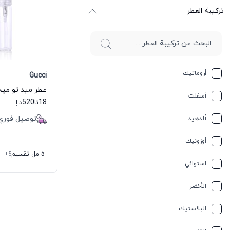
ترکیبة العطر
أروماتيك
Gucci
أسفلت
520
18
تا
د.إ.
توصيل فوري
ألدهيد
أوزونيك
5 مل تقسيم
+5
استوائي
الأخضر
البلاستيك