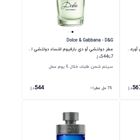
Dolce & Gabbana - D&G
عطر فرانجيباني أو دي بارفيوم للجنسين أورموند جين
عطر دولتشي أو دي بارفيوم للنساء دولتشي اند غابانا
544
7
تا
د.إ.
سيتم شحن طلبك خلال 6 يوم عمل
544
56
د.إ.
75 مل عطر
+6
د.إ.