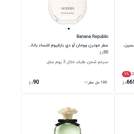
Banana Republic
عطر رد هيباسكيوس أو دي كولونيا للجنسين جو مالون لندن
عطر مودرن وومان أو دي بارفيوم للنساء بانانا ريبابليك
90
د.إ.
سيتم شحن طلبك خلال 3 يوم عمل
7
5
%
90
66
د.إ.
100 مل عطر
+1
د.إ.