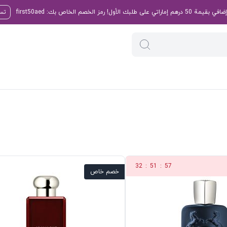
تسو
32
:
51
:
56
خصم خاص