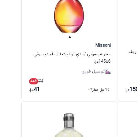
Missoni
 ريف
عطر ميسوني أو دي تواليت للنساء ميسوني
145
6
تا
د.إ.
توصيل فوري
74
44
%
41
15
د.إ.
10 مل عطر
+7
د.إ.