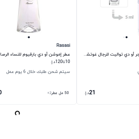
Rasasi
عطر ميد تو ميجر أو دي تواليت للرجال غوتشي
عطر إموشن أو دي بارفيوم للنساء الرص
120
10
تا
د.إ.
سيتم شحن طلبك خلال 6 يوم عمل
0
21
د.إ.
50 مل عطر
+2