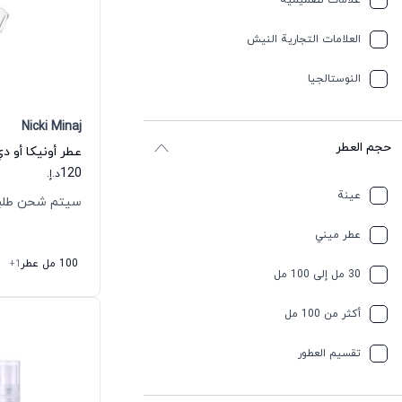
علامات تصميمية
العلامات التجارية النيش
النوستالجيا
Nicki Minaj
حجم العطر
عطر أونيكا أو د
120
د.إ.
عينة
سيتم شحن طلبك خلال
عطر ميني
100 مل عطر
+1
30 مل إلى 100 مل
أكثر من 100 مل
تقسیم العطور