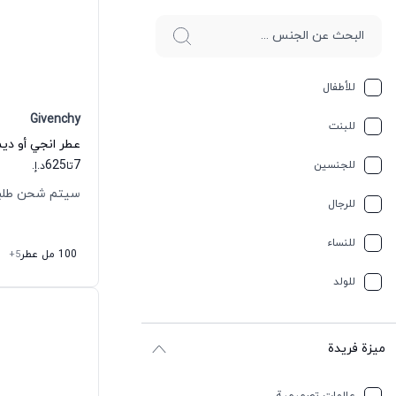
للأطفال
Givenchy
للبنت
625
7
للجنسين
تا
د.إ.
سيتم شحن طلبك خلال
للرجال
للنساء
100 مل عطر
+5
للولد
ميزة فريدة