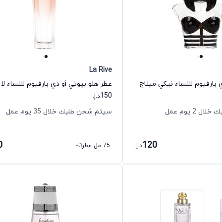
La Rive
ي بارفيوم للنساء نيكي ميناج
عطر هلو بيوتي أو دي بارفيوم للنساء لا
150
د.إ.
 2 يوم عمل
سيتم شحن طلبك خلال 35 يوم عمل
0
120
د.إ.
75 مل عطر
+3