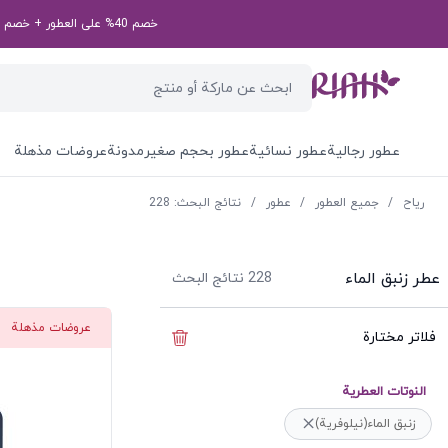
خصم 40% على العطور + خصم إضافي بقيمة 50 درهم إماراتي على طلبك الأول! رمز الخصم الخاص بك: first50aed
عطور رجالية
عطور نسائية
عطور بحجم صغير
مدونة
عروضات مذهلة
ریاح
/
جميع العطور
/
عطور
/
نتائج البحث: 228
عطر زنبق الماء
228
نتائج البحث
عروضات مذهلة
فلاتر مختارة
إخفاء الفلاتر
النوتات العطرية
زنبق الماء(نيلوفرية)