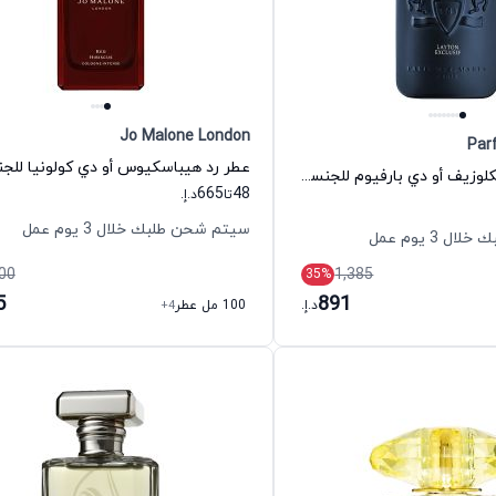
Jo Malone London
Par
عطر ليتون اكسكلوزيف أو دي بارفيوم للجنسين دي مارلي
665
48
تا
د.إ.
سيتم شحن طلبك خلال 3 يوم عمل
 3 يوم عمل
00
1,385
35
%
5
891
د.إ.
100 مل عطر
+4