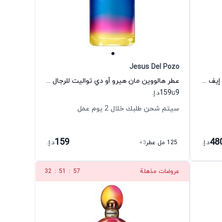
Jesus Del Pozo
عطر إن لوف أجين أو دي تواليت للنساء إيف سان لوران
عطر هالووين مان هيرو أو دي تواليت للرجال جيسوس ديل بوزو
159
9
تا
د.إ.
سيتم شحن طلبك خلال 2 يوم عمل
159
48
د.إ.
125 مل عطر
+3
د.إ.
عروضات مذهلة
56
:
51
:
32