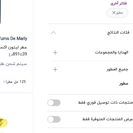
فلاتر أخرى
عطور
فئات النتائج
fums De Marly
الهدايا والمجموعات
891
39
تا
د.إ.
سيتم شحن طلبك خلال
جميع العطور
125 مل عطر
+3
عطور
منتجات ذات توصيل فوري فقط
عرض المنتجات المتوفرة فقط