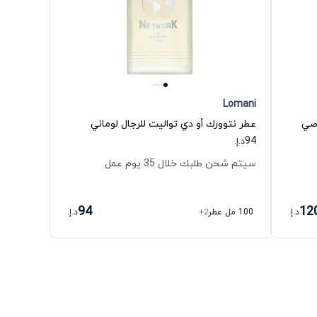
Lomani
اصي
عطر نتوورك أو دي تواليت للرجال لوماني
94
د.إ.
سيتم شحن طلبك خلال 35 يوم عمل
94
12
د.إ.
100 مل عطر
+2
د.إ.