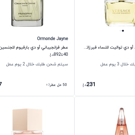
Ormonde Jayne
عطر يلو دايموند أو دي تواليت للنساء فيرزاتشي
892
40
تا
د.إ.
 3 يوم عمل
سيتم شحن طلبك خلال 2 يوم عمل
7
231
د.إ.
50 مل عطر
+3