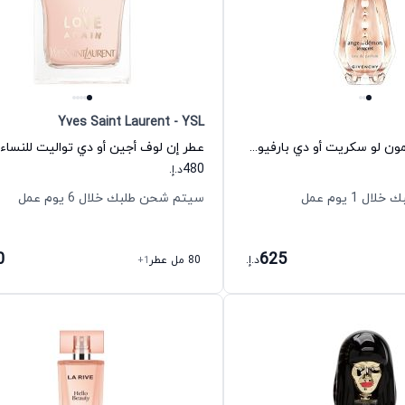
Yves Saint Laurent - YSL
عطر انجي أو ديمون لو سكريت أو دي بارفيوم للنساء جيفنشي
480
د.إ.
 1 يوم عمل
سيتم شحن طلبك خلال 6 يوم عمل
0
625
د.إ.
80 مل عطر
+1