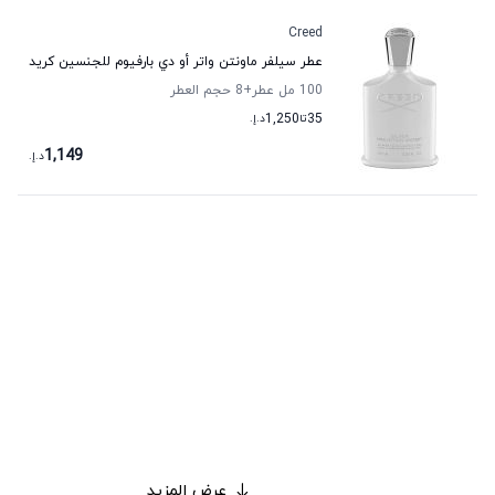
Creed
عطر سيلفر ماونتن واتر أو دي بارفيوم للجنسين كريد
100 مل عطر
+8
حجم العطر
35
تا
1,250
د.إ.
1,149
د.إ.
عرض المزيد