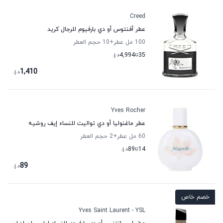
Creed
عطر أفنتوس أو دي بارفيوم للرجال كريد
100 مل عطر
+10
حجم العطر
35
تا
4,994
د.إ.
1,410
د.إ.
Yves Rocher
عطر ماغنوليا أو دي تواليت للنساء إيف روشيه
60 مل عطر
+2
حجم العطر
14
تا
89
د.إ.
89
د.إ.
خصم خاص
Yves Saint Laurent - YSL