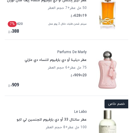
عطر ليبر إنتنس أو دي بارفيوم للنساء إيف سان لوران
50 مل عطر
+7
حجم العطر
19
تا
628
د.إ.
7
%
420
سيتم شحن طلبك خلال 2 يوم عمل
388
د.إ.
Parfums De Marly
عطر ديلينا أو دي بارفيوم للنساء دي مارلي
75 مل عطر
+6
حجم العطر
20
تا
909
د.إ.
909
د.إ.
خصم خاص
Le Labo
عطر سانتال 33 أو دي بارفيوم للجنسين لي لابو
100 مل عطر
+8
حجم العطر