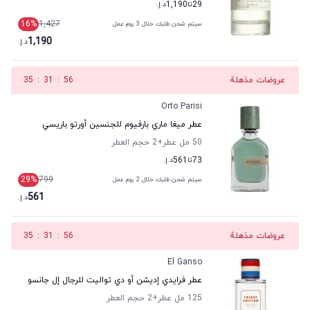
29
تا
1,190
د.إ.
16
%
1,427
سيتم شحن طلبك خلال 3 يوم عمل
1,190
د.إ.
عروضات مذهلة
56
:
31
:
35
Orto Parisi
عطر ميغا ماري بارفيوم للجنسين أورتو باريسي
50 مل عطر
+2
حجم العطر
73
تا
561
د.إ.
29
%
799
سيتم شحن طلبك خلال 2 يوم عمل
561
د.إ.
عروضات مذهلة
56
:
31
:
35
El Ganso
عطر فرايدي إديشن أو دي تواليت للرجال إل جانسو
125 مل عطر
+2
حجم العطر