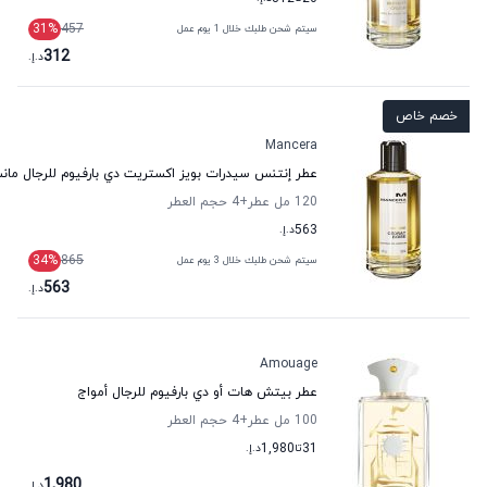
31
%
457
سيتم شحن طلبك خلال 1 يوم عمل
312
د.إ.
خصم خاص
Mancera
عطر إنتنس سيدرات بويز اكستريت دي بارفيوم للرجال مانس
120 مل عطر
+4
حجم العطر
563
د.إ.
34
%
865
سيتم شحن طلبك خلال 3 يوم عمل
563
د.إ.
Amouage
عطر بيتش هات أو دي بارفيوم للرجال أمواج
100 مل عطر
+4
حجم العطر
31
تا
1,980
د.إ.
1,980
د.إ.