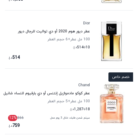
Dior
عطر ديور هوم 2020 أو دي تواليت للرجال ديور
100 مل عطر
+6
حجم العطر
10
تا
514
د.إ.
514
د.إ.
خصم خاص
Chanel
عطر كوكو مادموازيل إنتنس أو دي بارفيوم للنساء شانيل
100 مل عطر
+5
حجم العطر
18
تا
1,287
د.إ.
12
%
866
سيتم شحن طلبك خلال 3 يوم عمل
759
د.إ.