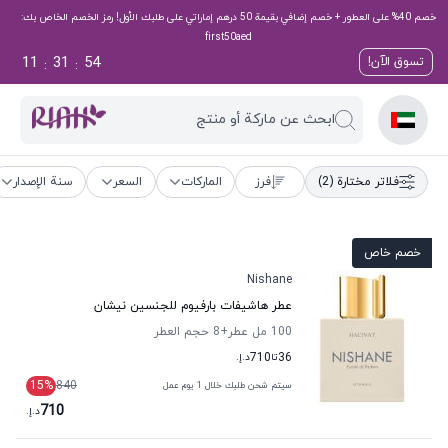
خصم 40% على العطور + خصم إضافي بقيمة 50 درهم إماراتي على طلبك الأول! رمز الخصم الخاص بك:
first50aed
11
31
53
تسوق الآن!
:
:
ابحث عن ماركة أو منتج
فلاتر مختارة
(2)
فرز
الماركات
السعر
سنة الإصدار
خصم خاص
Nishane
عطر هاشيفات بارفيوم للجنسين نيشان
100 مل عطر
+8
حجم العطر
36
تا
710
د.إ.
15
%
840
سيتم شحن طلبك خلال 1 يوم عمل
710
د.إ.