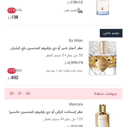
10
تا
138
د.إ.
21
%
176
توصيل فوري
138
د.إ.
خصم خاص
By Kilian
عطر أنجلز شير أو دي بارفيوم للجنسين باي كيليان
50 مل عطر
+5
حجم العطر
74
تا
2,999
د.إ.
10
%
929
سيتم شحن طلبك خلال 1 يوم عمل
832
د.إ.
عروضات مذهلة
56
:
31
:
35
Mancera
عطر إنستانت كراش أو دي بارفيوم للجنسين مانسيرا
120 مل عطر
+4
حجم العطر
20
تا
312
د.إ.