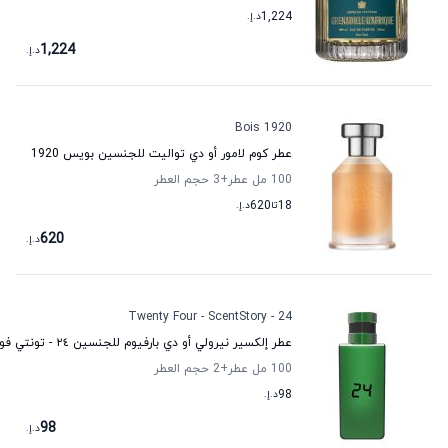
1,224
د.إ.
1,224
د.إ.
Bois 1920
عطر كوم لامور أو دي تواليت للجنسين بویس 1920
100 مل عطر
+3
حجم العطر
18
تا
620
د.إ.
620
د.إ.
24 - Twenty Four - ScentStory
عطر إلكسير نيرولي أو دي بارفيوم للجنسين ٢٤ - تونتي فور - سينت ستوري
100 مل عطر
+2
حجم العطر
98
د.إ.
98
د.إ.