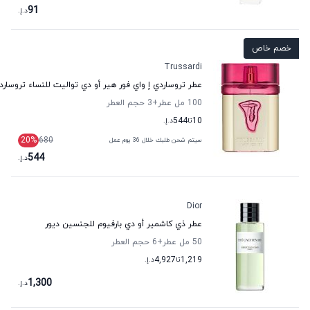
91
د.إ.
خصم خاص
Trussardi
عطر تروساردي إ واي فور هير أو دي تواليت للنساء تروسارد
100 مل عطر
+3
حجم العطر
10
تا
544
د.إ.
20
%
680
سيتم شحن طلبك خلال 36 يوم عمل
544
د.إ.
Dior
عطر ذي كاشمير أو دي بارفيوم للجنسين ديور
50 مل عطر
+6
حجم العطر
1,219
تا
4,927
د.إ.
1,300
د.إ.