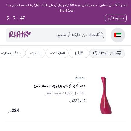
خصم 40% على العطور + خصم إضافي بقيمة 50 درهم إماراتي على طلبك الأول! رمز الخصم الخاص بك:
first50aed
5
7
46
تسوق الآن!
:
:
ابحث عن ماركة أو منتج
فلاتر مختارة
(2)
فرز
الماركات
السعر
سنة الإصدار
Kenzo
عطر أمور أو دي بارفيوم للنساء كنزو
100 مل عطر
+4
حجم العطر
19
تا
224
د.إ.
224
د.إ.