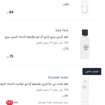
84
د.إ.
84
د.إ.
Katy Perry
عطر كيتي بيري إندي أو دي بارفيوم للنساء كيتي بيري
100 مل عطر
+3
حجم العطر
75
د.إ.
75
د.إ.
خصم خاص
Elizabeth Arden
عطر وايت تي ماندارين بلوسوم أو دي تواليت للنساء اليزاب
100 مل عطر
+1
حجم العطر
91
د.إ.
68
%
286
سيتم شحن طلبك خلال 3 يوم عمل