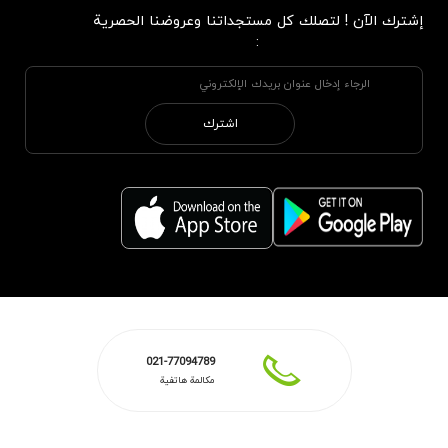
إشترك الآن ! لتصلك كل مستجداتنا وعروضنا الحصرية
:
اشترك
021-77094789
مكالمة هاتفية