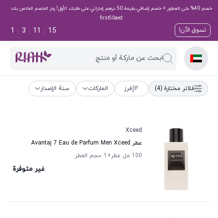
خصم 40% على العطور + خصم إضافي بقيمة 50 درهم إماراتي على طلبك الأول! رمز الخصم الخاص بك:
first50aed
1
3
11
14
تسوق الآن!
:
:
:
ابحث عن ماركة أو منتج
فلاتر مختارة
(4)
فرز
الماركات
سنة الإصدار
Xceed
عطر Avantaj 7 Eau de Parfum Men Xceed
100 مل عطر
+1
حجم العطر
غير متوفرة