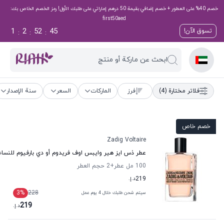
خصم 40% على العطور + خصم إضافي بقيمة 50 درهم إماراتي على طلبك الأول! رمز الخصم الخاص بك:
first50aed
1
2
52
44
تسوق الآن!
:
:
:
ابحث عن ماركة أو منتج
فلاتر مختارة
(4)
فرز
الماركات
السعر
سنة الإصدار
خصم خاص
Zadig Voltaire
عطر ذس ايز هير وايبس اوف فريدوم أو دي بارفيوم للنساء 
100 مل عطر
+2
حجم العطر
219
د.إ.
3
%
228
سيتم شحن طلبك خلال 4 يوم عمل
219
د.إ.