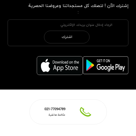
إشترك الآن ! لتصلك كل مستجداتنا وعروضنا الحصرية
:
اشترك
021-77094789
مكالمة هاتفية