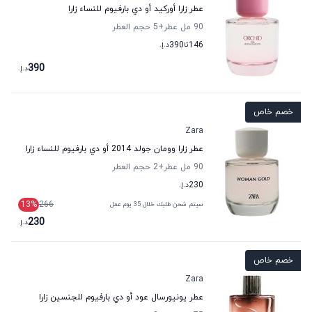
عطر زارا أوركيد أو دي بارفيوم للنساء زارا
90 مل عطر
+5
حجم العطر
146
تا
390
د.إ.
390
د.إ.
خصم خاص
Zara
عطر زارا وومان جولد 2014 أو دي بارفيوم للنساء زارا
90 مل عطر
+2
حجم العطر
230
د.إ.
13
%
266
سيتم شحن طلبك خلال 35 يوم عمل
230
د.إ.
خصم خاص
Zara
عطر يونيورسال عود أو دي بارفيوم للجنسين زارا