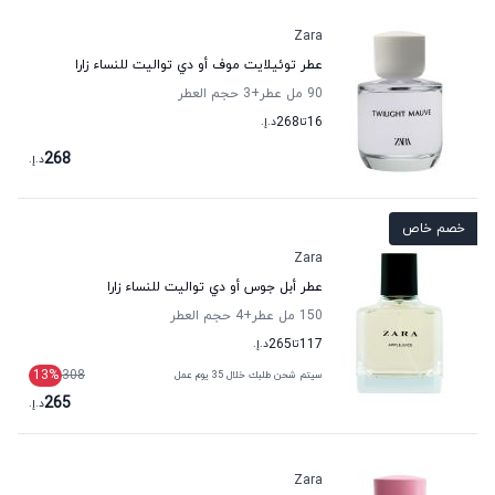
Zara
عطر توئيلايت موف أو دي تواليت للنساء زارا
90 مل عطر
+3
حجم العطر
16
تا
268
د.إ.
268
د.إ.
خصم خاص
Zara
عطر أبل جوس أو دي تواليت للنساء زارا
150 مل عطر
+4
حجم العطر
117
تا
265
د.إ.
13
%
308
سيتم شحن طلبك خلال 35 يوم عمل
265
د.إ.
Zara