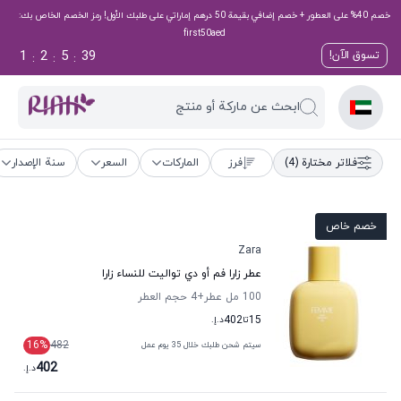
خصم 40% على العطور + خصم إضافي بقيمة 50 درهم إماراتي على طلبك الأول! رمز الخصم الخاص بك:
first50aed
1
2
5
38
تسوق الآن!
:
:
:
ابحث عن ماركة أو منتج
فلاتر مختارة
(4)
فرز
الماركات
السعر
سنة الإصدار
خصم خاص
Zara
عطر زارا فم أو دي تواليت للنساء زارا
100 مل عطر
+4
حجم العطر
15
تا
402
د.إ.
16
%
482
سيتم شحن طلبك خلال 35 يوم عمل
402
د.إ.