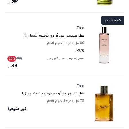
289
د.إ.
خصم خاص
Zara
عطر هيبستر عود أو دي بارفيوم للنساء زارا
80 مل عطر
+1
حجم العطر
370
د.إ.
25
%
498
سيتم شحن طلبك خلال 3 يوم عمل
370
د.إ.
Zara
عطر لدر جاردين أو دي بارفيوم للجنسين زارا
75 مل عطر
+3
حجم العطر
غير متوفرة