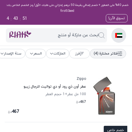
خصم 40% على العطور + خصم إضافي بقيمة 50 درهم إماراتي على طلبك الأول! رمز الخصم الخاص بك:
first50aed
4
43
50
تسوق الآن!
:
:
ابحث عن ماركة أو منتج
فلاتر مختارة
(4)
فرز
الماركات
السعر
سنة الإصدار
Zippo
عطر أون ذي رود أو دي تواليت للرجال زيبو
100 مل عطر
+1
حجم العطر
467
د.إ.
467
د.إ.
خصم خاص