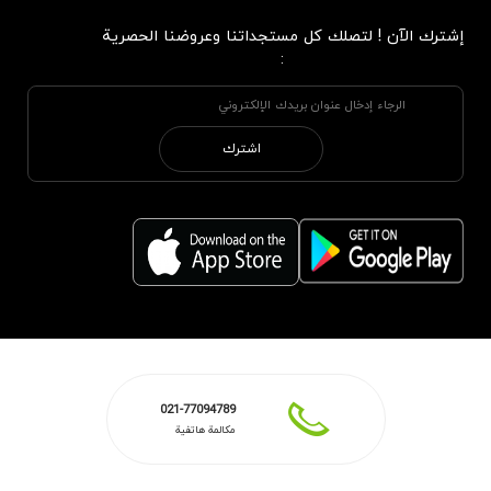
إشترك الآن ! لتصلك كل مستجداتنا وعروضنا الحصرية
:
اشترك
021-77094789
مكالمة هاتفية