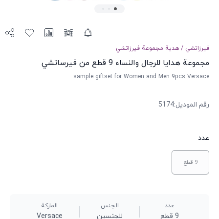
فيرزاتشي
/
هدية مجموعة
فيرزاتشي
مجموعة هدايا للرجال والنساء 9 قطع من فيرساتشي
sample giftset for Women and Men 9pcs Versace
رقم الموديل
:
5174
عدد
9 قطع
عدد
الجنس
الماركة
9 قطع
للجنسين
Versace