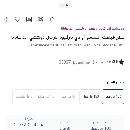
دولتشي اند غابانا
/
عطور
دولتشي اند غابانا
عطر فيلفت إنسنسو أو دي بارفيوم للرجال دولتشي اند غابانا
Velvet Incenso Eau de Parfum for Men Dolce Gabbana- D&G
|
3.8
(
7.6
تقییم
)
رقم الموديل
:
30087
حجم العطر
100 مل
عطر
150 مل
عطر
50 مل
عطر
1.5 مل
عينة
5 مل
تقسيم
الماركة
حجم العطر
الجنس
Dolce & Gabbana -
100 مل عطر
للرجال