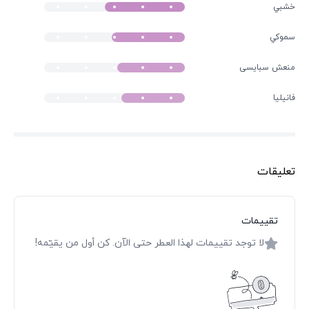
خشبي
سموكي
منعش سبایسی
فانيليا
تعليقات
تقييمات
لا توجد تقييمات لهذا العطر حتى الآن. كن أول من يقيّمه!