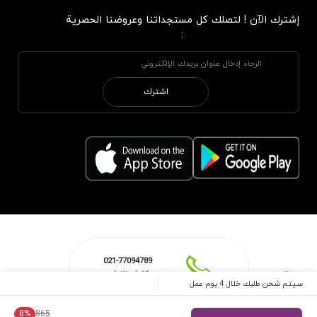
إشترك الآن ! لتصلك كل مستجداتنا وعروضنا الحصرية
:
اشترك
021-77094789
مكالمة هاتفية
سيتم شحن طلبك خلال 4 يوم عمل
8
%
865