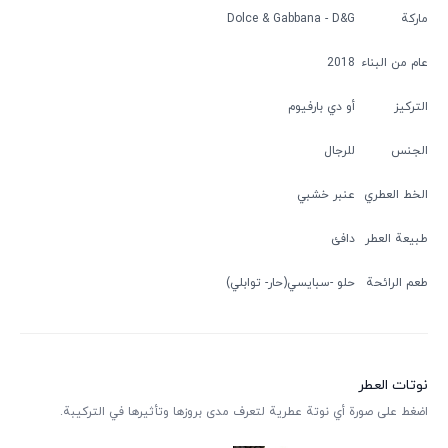
ماركة
Dolce & Gabbana - D&G
عام من البناء
2018
التركيز
أو دي بارفيوم
الجنس
للرجال
الخط العطري
عنبر خشبي
طبيعة العطر
دافئ
طعم الرائحة
حلو
سبایسي(حار- توابلي)
نوتات العطر
اضغط على صورة أي نوتة عطرية لتعرف مدى بروزها وتأثيرها في التركيبة.