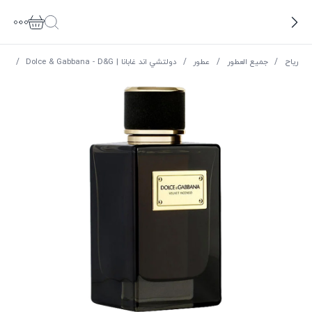
ریاح
/
جميع العطور
/
عطور
/
دولتشي اند غابانا | Dolce & Gabbana - D&G
/
عطر