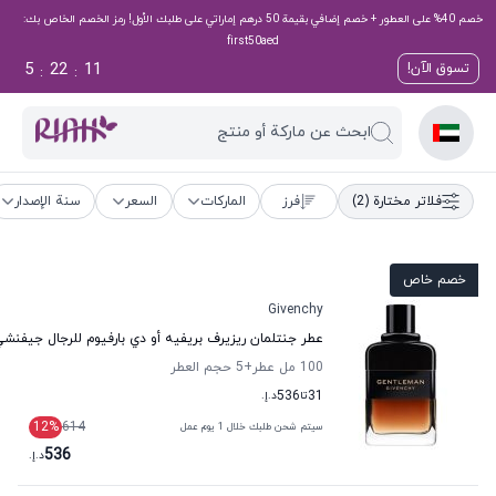
خصم 40% على العطور + خصم إضافي بقيمة 50 درهم إماراتي على طلبك الأول! رمز الخصم الخاص بك:
first50aed
5
22
10
تسوق الآن!
:
:
ابحث عن ماركة أو منتج
فلاتر مختارة
(2)
فرز
الماركات
السعر
سنة الإصدار
خصم خاص
Givenchy
عطر جنتلمان ريزيرف بريفيه أو دي بارفيوم للرجال جيفنش
100 مل عطر
+5
حجم العطر
31
تا
536
د.إ.
12
%
614
سيتم شحن طلبك خلال 1 يوم عمل
536
د.إ.