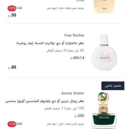
99
د.إ.
29
%
140
سيتم شحن طلبك خلال 2 يوم عمل
99
د.إ.
Yves Rocher
عطر ماغنوليا أو دي تواليت للنساء إيف روشيه
60 مل عطر
+2
حجم العطر
14
تا
89
د.إ.
89
د.إ.
خصم خاص
Aurora Scents
عطر رويال جرين أو دي بارفيوم للجنسين أورورا سنتس
100 مل عطر
+1
حجم العطر
200
د.إ.
16
%
240
سيتم شحن طلبك خلال 1 يوم عمل