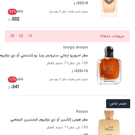
9
تا
502
د.إ.
42
%
880
سيتم شحن طلبك خلال 3 يوم عمل
502
د.إ.
عروضات مذهلة
12
:
22
:
29
Giorgio Armani
عطر امبوريو ارماني سترونجر ويذ يو إنتنسلي أو دي بارفيوم
100 مل عطر
+7
حجم العطر
16
تا
520
د.إ.
12
%
388
سيتم شحن طلبك خلال 2 يوم عمل
341
د.إ.
خصم خاص
Rasasi
عطر هوس إلكسير أو دي بارفيوم للجنسين الرصاصي
100 مل عطر
+1
حجم العطر