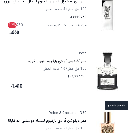
عطر ماي سلف إل أبسولو بارفيوم للرجال إيف سان لوران
100 مل عطر
+5
حجم العطر
30
تا
660
د.إ.
12
%
750
سيتم شحن طلبك خلال 2 يوم عمل
660
د.إ.
Creed
عطر أفنتوس أو دي بارفيوم للرجال كريد
100 مل عطر
+10
حجم العطر
35
تا
4,994
د.إ.
1,410
د.إ.
خصم خاص
Dolce & Gabbana - D&G
عطر ديفوشن أو دي بارفيوم للنساء دولتشي اند غابانا
100 مل عطر
+5
حجم العطر