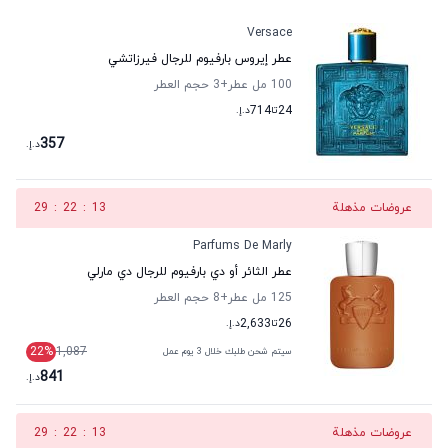
Versace
عطر إيروس بارفيوم للرجال فيرزاتشي
100 مل عطر
+3
حجم العطر
24
تا
714
د.إ.
357
د.إ.
عروضات مذهلة
12
:
22
:
29
Parfums De Marly
عطر الثائر أو دي بارفيوم للرجال دي مارلي
125 مل عطر
+8
حجم العطر
26
تا
2,633
د.إ.
22
%
1,087
سيتم شحن طلبك خلال 3 يوم عمل
841
د.إ.
عروضات مذهلة
12
:
22
:
29