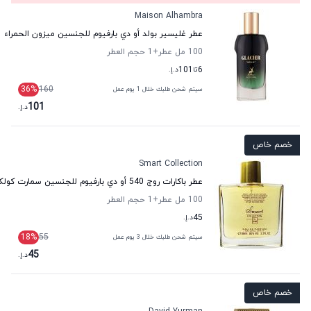
Maison Alhambra
عطر غليسير بولد أو دي بارفيوم للجنسين ميزون الحمراء
100 مل عطر
+1
حجم العطر
6
تا
101
د.إ.
36
%
160
سيتم شحن طلبك خلال 1 يوم عمل
101
د.إ.
خصم خاص
Smart Collection
عطر باكارات روج 540 أو دي بارفيوم للجنسين سمارت كولكشن
100 مل عطر
+1
حجم العطر
45
د.إ.
18
%
55
سيتم شحن طلبك خلال 3 يوم عمل
45
د.إ.
خصم خاص