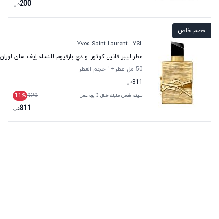
200
د.إ.
خصم خاص
Yves Saint Laurent - YSL
عطر ليبر فانيل كوتور أو دي بارفيوم للنساء إيف سان لوران
50 مل عطر
+1
حجم العطر
811
د.إ.
11
%
920
سيتم شحن طلبك خلال 3 يوم عمل
811
د.إ.