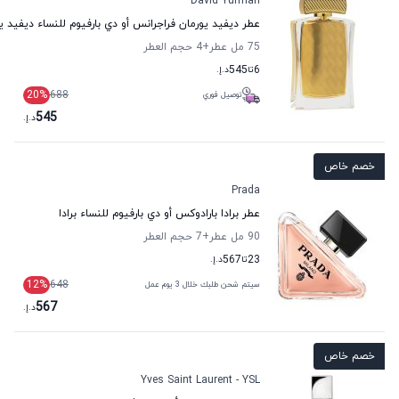
David Yurman
عطر ديفيد يورمان فراجرانس أو دي بارفيوم للنساء ديفيد ي
75 مل عطر
+4
حجم العطر
6
تا
545
د.إ.
20
%
688
توصيل فوري
545
د.إ.
خصم خاص
Prada
عطر برادا بارادوكس أو دي بارفيوم للنساء برادا
90 مل عطر
+7
حجم العطر
23
تا
567
د.إ.
12
%
648
سيتم شحن طلبك خلال 3 يوم عمل
567
د.إ.
خصم خاص
Yves Saint Laurent - YSL