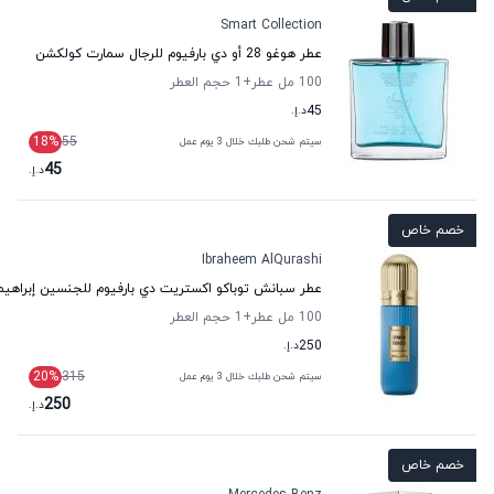
Smart Collection
عطر هوغو 28 أو دي بارفيوم للرجال سمارت كولكشن
100 مل عطر
+1
حجم العطر
45
د.إ.
18
%
55
سيتم شحن طلبك خلال 3 يوم عمل
45
د.إ.
خصم خاص
Ibraheem AlQurashi
عطر سبانش توباكو اكستريت دي بارفيوم للجنسين إبراهيم
100 مل عطر
+1
حجم العطر
250
د.إ.
20
%
315
سيتم شحن طلبك خلال 3 يوم عمل
250
د.إ.
خصم خاص