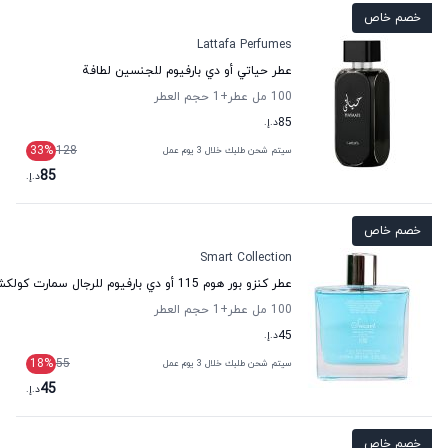
خصم خاص
Lattafa Perfumes
عطر حياتي أو دي بارفيوم للجنسين لطافة
100 مل عطر
+1
حجم العطر
85
د.إ.
33
%
128
سيتم شحن طلبك خلال 3 يوم عمل
85
د.إ.
خصم خاص
Smart Collection
عطر كنزو بور هوم 115 أو دي بارفيوم للرجال سمارت كولكشن
100 مل عطر
+1
حجم العطر
45
د.إ.
18
%
55
سيتم شحن طلبك خلال 3 يوم عمل
45
د.إ.
خصم خاص