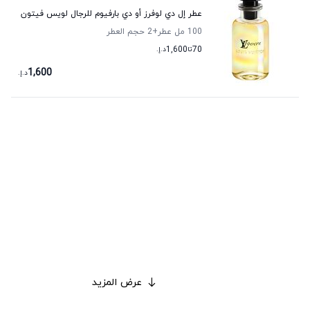
عطر إل دي لوفرز أو دي بارفيوم للرجال لويس فيتون
100 مل عطر
+2
حجم العطر
70
تا
1,600
د.إ.
1,600
د.إ.
عرض المزيد