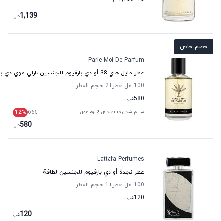
1,139
د.إ.
خصم خاص
Parle Moi De Parfum
عطر مايل هاي 38 أو دي بارفيوم للجنسين بارلي موي دي بارفان
100 مل عطر
+2
حجم العطر
580
د.إ.
12
%
665
سيتم شحن طلبك خلال 3 يوم عمل
580
د.إ.
Lattafa Perfumes
عطر نجدة أو دي بارفيوم للجنسين لطافة
100 مل عطر
+1
حجم العطر
120
د.إ.
120
د.إ.