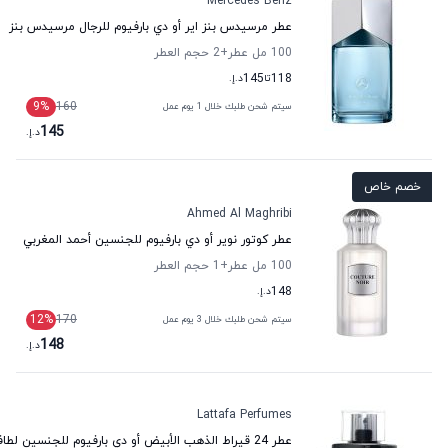
Mercedes Benz
عطر مرسيدس بنز اير أو دي بارفيوم للرجال مرسيدس بنز
100 مل عطر
+2
حجم العطر
118
تا
145
د.إ.
9
%
160
سيتم شحن طلبك خلال 1 يوم عمل
145
د.إ.
خصم خاص
Ahmed Al Maghribi
عطر كوتور نوير أو دي بارفيوم للجنسين أحمد المغربي
100 مل عطر
+1
حجم العطر
148
د.إ.
12
%
170
سيتم شحن طلبك خلال 3 يوم عمل
148
د.إ.
Lattafa Perfumes
عطر 24 قيراط الذهب الأبيض أو دي بارفيوم للجنسين لطافة