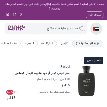
خصم 40% على العطور + خصم إضافي بقيمة 50 درهم إماراتي على طلبك الأول! رمز الخصم الخاص بك:
first50aed
10
19
1
تسوق الآن!
:
:
ابحث عن ماركة أو منتج
فلاتر مختارة
(5)
فرز
الماركات
السعر
سنة الإصدار
خصم خاص
Rasasi
عطر هوس كوبرا أو دي بارفيوم للرجال الرصاصي
100 مل عطر
+1
حجم العطر
115
د.إ.
62
%
310
سيتم شحن طلبك خلال 3 يوم عمل
115
د.إ.