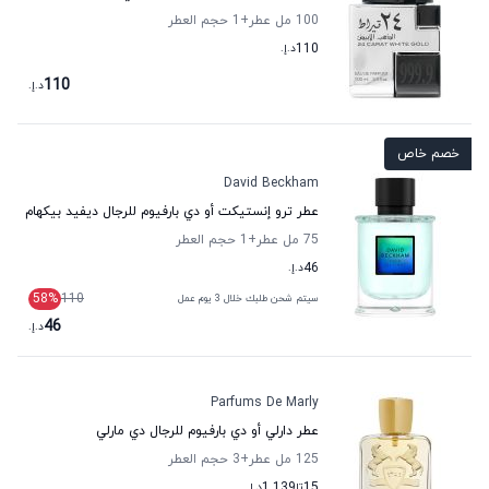
100 مل عطر
+1
حجم العطر
110
د.إ.
110
د.إ.
خصم خاص
David Beckham
عطر ترو إنستيكت أو دي بارفيوم للرجال ديفيد بيكهام
75 مل عطر
+1
حجم العطر
46
د.إ.
58
%
110
سيتم شحن طلبك خلال 3 يوم عمل
46
د.إ.
Parfums De Marly
عطر دارلي أو دي بارفيوم للرجال دي مارلي
125 مل عطر
+3
حجم العطر
15
تا
1,139
د.إ.