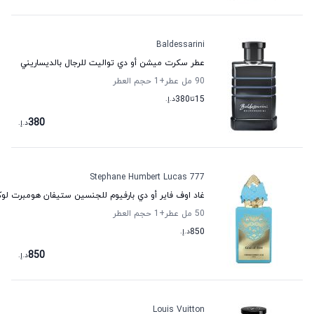
Baldessarini
عطر سكرت ميشن أو دي تواليت للرجال بالديساريني
90 مل عطر
+1
حجم العطر
15
تا
380
د.إ.
380
د.إ.
Stephane Humbert Lucas 777
غاد اوف فایر أو دي بارفيوم للجنسين ستيفان هومبرت لوكاس
50 مل عطر
+1
حجم العطر
850
د.إ.
850
د.إ.
Louis Vuitton