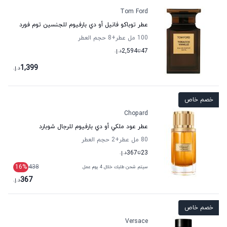
Tom Ford
عطر توباكو فانيل أو دي بارفيوم للجنسين توم فورد
100 مل عطر
+8
حجم العطر
47
تا
2,594
د.إ.
1,399
د.إ.
خصم خاص
Chopard
عطر عود ملكي أو دي بارفيوم للرجال شوبارد
80 مل عطر
+2
حجم العطر
23
تا
367
د.إ.
16
%
438
سيتم شحن طلبك خلال 4 يوم عمل
367
د.إ.
خصم خاص
Versace