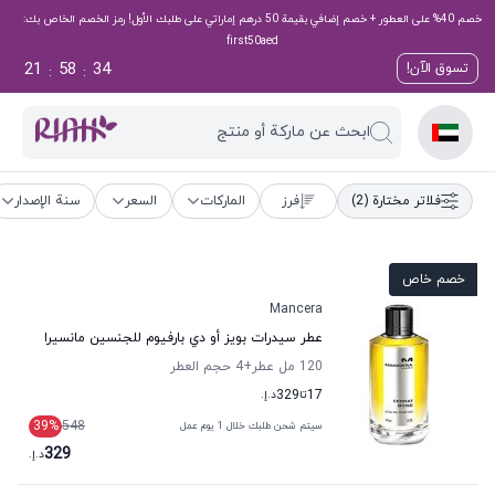
خصم 40% على العطور + خصم إضافي بقيمة 50 درهم إماراتي على طلبك الأول! رمز الخصم الخاص بك:
first50aed
21
58
33
تسوق الآن!
:
:
ابحث عن ماركة أو منتج
فلاتر مختارة
(2)
فرز
الماركات
السعر
سنة الإصدار
خصم خاص
Mancera
عطر سيدرات بويز أو دي بارفيوم للجنسين مانسيرا
120 مل عطر
+4
حجم العطر
17
تا
329
د.إ.
39
%
548
سيتم شحن طلبك خلال 1 يوم عمل
329
د.إ.