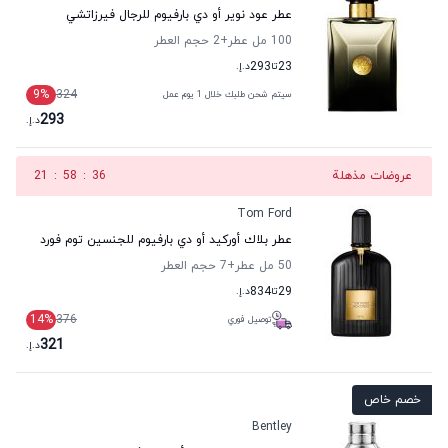
عطر عود نوير أو دي بارفيوم للرجال فيرزاتشي
100 مل عطر
+2
حجم العطر
23
تا
293
د.إ.
9
%
324
سيتم شحن طلبك خلال 1 يوم عمل
293
د.إ.
عروضات مذهلة
35
:
58
:
21
Tom Ford
عطر بلاك أوركيد أو دي بارفيوم للجنسين توم فورد
50 مل عطر
+7
حجم العطر
29
تا
834
د.إ.
14
%
376
توصيل فوري
321
د.إ.
خصم خاص
Bentley