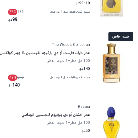
10
تا
99
د.إ.
27
%
136
سيتم شحن طلبك خلال 4 يوم عمل
99
د.إ.
خصم خاص
The Woods Collection
عطر دارك فارست أو دي بارفيوم للجنسين ذا وودز كولكشن
100 مل عطر
+1
حجم العطر
140
د.إ.
49
%
279
سيتم شحن طلبك خلال 1 يوم عمل
140
د.إ.
Rasasi
عطر أفشان أو دي بارفيوم للجنسين الرصاصي
100 مل عطر
+1
حجم العطر
50
د.إ.