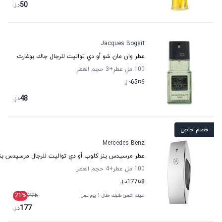
50
د.إ.
Jacques Bogart
عطر وان مان شو أو دي تواليت للرجال جاك بوغارت
100 مل عطر
+3
حجم العطر
6
تا
65
د.إ.
48
د.إ.
خصم خاص
Mercedes Benz
عطر مرسيدس بنز كلوب أو دي تواليت للرجال مرسيدس بن
100 مل عطر
+4
حجم العطر
8
تا
177
د.إ.
21
%
225
سيتم شحن طلبك خلال 1 يوم عمل
177
د.إ.