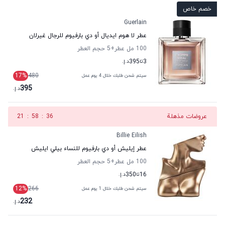
خصم خاص
Guerlain
عطر لا هوم ايديال أو دي بارفيوم للرجال غيرلان
100 مل عطر
+5
حجم العطر
3
تا
395
د.إ.
17
%
480
سيتم شحن طلبك خلال 4 يوم عمل
395
د.إ.
عروضات مذهلة
35
:
58
:
21
Billie Eilish
عطر إيليش أو دي بارفيوم للنساء بيلي ايليش
100 مل عطر
+5
حجم العطر
16
تا
350
د.إ.
12
%
266
سيتم شحن طلبك خلال 1 يوم عمل
232
د.إ.