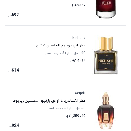
7
تا
630
د.إ.
592
د.إ.
Nishane
عطر آني بارفيوم للجنسين نيشان
100 مل عطر
+5
حجم العطر
94
تا
614
د.إ.
614
د.إ.
Xerjoff
عطر الكساندريا 2 أو دي بارفيوم للجنسين زيرجوف
50 مل عطر
+5
حجم العطر
49
تا
1,359
د.إ.
924
د.إ.