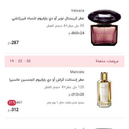
Versace
عطر كريستال نوير أو دي بارفيوم للنساء فيرزاتشي
90 مل عطر
+4
حجم العطر
24
تا
860
د.إ.
287
د.إ.
عروضات مذهلة
19
:
22
:
19
Mancera
عطر إنستانت كراش أو دي بارفيوم للجنسين مانسيرا
120 مل عطر
+4
حجم العطر
20
تا
312
د.إ.
31
%
457
سيتم شحن طلبك خلال 1 يوم عمل
312
د.إ.