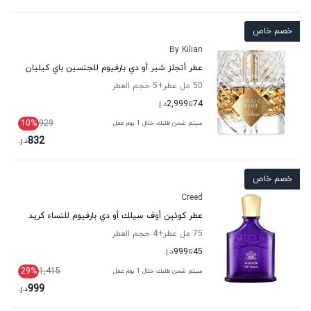
خصم خاص
By Kilian
عطر أنجلز شير أو دي بارفيوم للجنسين باي كيليان
50 مل عطر
+5
حجم العطر
74
تا
2,999
د.إ.
10
%
929
سيتم شحن طلبك خلال 1 يوم عمل
832
د.إ.
خصم خاص
Creed
عطر كوئين أوف سيلك أو دي بارفيوم للنساء كريد
75 مل عطر
+4
حجم العطر
45
تا
999
د.إ.
29
%
1,415
سيتم شحن طلبك خلال 1 يوم عمل
999
د.إ.