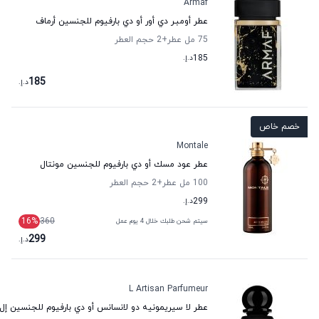
Armaf
عطر أومبـر دي أور أو دي بارفيوم للجنسين أرماف
75 مل عطر
+2
حجم العطر
185
د.إ.
185
د.إ.
خصم خاص
Montale
عطر عود مسك أو دي بارفيوم للجنسين مونتال
100 مل عطر
+2
حجم العطر
299
د.إ.
16
%
360
سيتم شحن طلبك خلال 4 يوم عمل
299
د.إ.
L Artisan Parfumeur
عطر لا سيريمونيه دو لانسانس أو دي بارفيوم للجنسين إل أ