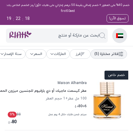
خصم 40% على العطور + خصم إضافي بقيمة 50 درهم إماراتي على طلبك الأول! رمز الخصم الخاص بك:
first50aed
19
22
17
تسوق الآن!
:
:
ابحث عن ماركة أو منتج
فلاتر مختارة
(5)
فرز
الماركات
السعر
سنة الإصدار
خصم خاص
Maison Alhambra
عطر كيسمت ماجيك أو دي بارفيوم للجنسين ميزون الحمر
100 مل عطر
+1
حجم العطر
6
تا
80
د.إ.
9
%
88
سيتم شحن طلبك خلال 4 يوم عمل
80
د.إ.