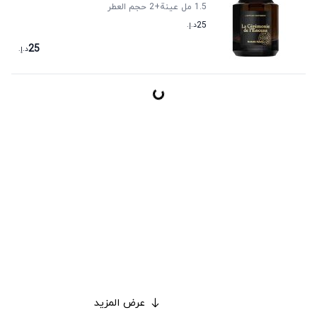
1.5 مل عينة
+2
حجم العطر
25
د.إ.
25
د.إ.
عرض المزيد