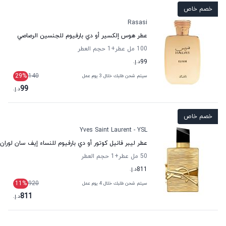
خصم خاص
Rasasi
عطر هوس إلكسير أو دي بارفيوم للجنسين الرصاصي
100 مل عطر
+1
حجم العطر
99
د.إ.
29
%
140
سيتم شحن طلبك خلال 3 يوم عمل
99
د.إ.
خصم خاص
Yves Saint Laurent - YSL
عطر ليبر فانيل كوتور أو دي بارفيوم للنساء إيف سان لوران
50 مل عطر
+1
حجم العطر
811
د.إ.
11
%
920
سيتم شحن طلبك خلال 4 يوم عمل
811
د.إ.