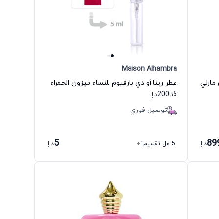
Maison Alhambra
مارلي
عطر رينا أو دي بارفيوم للنساء ميزون الحمراء
200
5
تا
د.إ.
توصيل فوري
5
89
د.إ.
5 مل تقسيم
+1
د.إ.