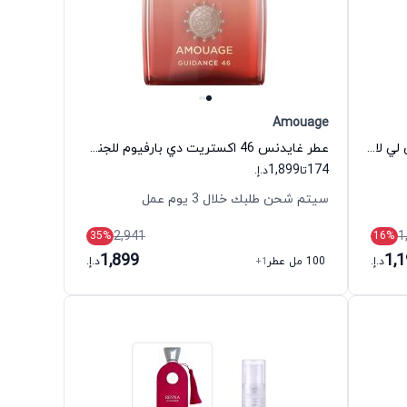
Amouage
عطر سانتال 33 أو دي بارفيوم للجنسين لي لابو
عطر غايدنس 46 اكستريت دي بارفيوم للجنسين أمواج
1,899
174
تا
د.إ.
سيتم شحن طلبك خلال 3 يوم عمل
2,941
1
35
%
16
%
1,899
1,
د.إ.
100 مل عطر
+1
د.إ.