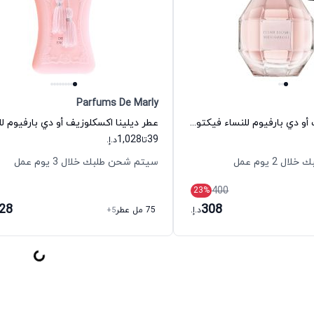
Parfums De Marly
عطر فلاور بومب أو دي بارفيوم للنساء فيكتور آند رولف
1,028
39
تا
د.إ.
 2 يوم عمل
سيتم شحن طلبك خلال 3 يوم عمل
400
23
%
028
308
د.إ.
75 مل عطر
+5