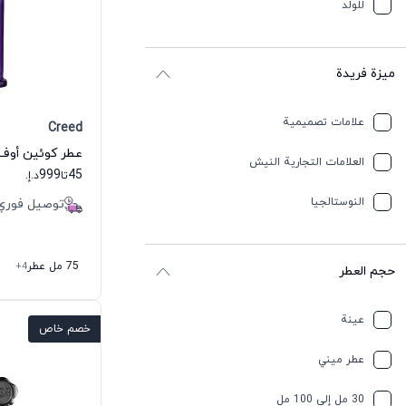
للولد
ميزة فريدة
علامات تصميمية
Creed
العلامات التجارية النيش
999
45
تا
د.إ.
النوستالجيا
توصيل فوري
75 مل عطر
+4
حجم العطر
عينة
خصم خاص
عطر ميني
30 مل إلى 100 مل