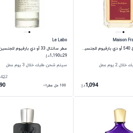
Le Labo
Maison Fra
عطر باكارات روج 540 أو دي بارفيوم للجنسين ميزون فرانسيس كركجيان
1,190
29
تا
د.إ.
 2 يوم عمل
سيتم شحن طلبك خلال 3 يوم عمل
,427
190
1,094
د.إ.
100 مل عطر
+8