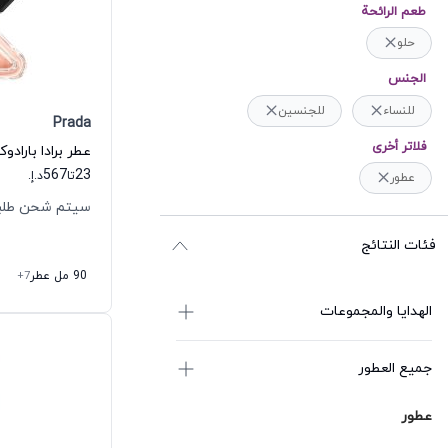
طعم الرائحة
حلو
الجنس
للنساء
للجنسين
Prada
فلاتر أخرى
عطر برادا بارادو
567
23
تا
د.إ.
عطور
سيتم شحن طلبك خلال
فئات النتائج
90 مل عطر
+7
الهدايا والمجموعات
جميع العطور
عطور