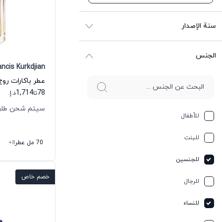
سنة الإصدار
الجنس
ncis Kurkdjian
1,714
78
تا
د.إ.
سيتم شحن طلبك خلال
للأطفال
للبنت
70 مل عطر
+8
للجنسين
خصم خاص
للرجال
للنساء