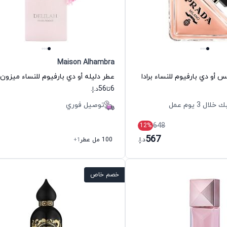
Maison Alhambra
كس أو دي بارفيوم للنساء برادا
عطر دليله أو دي بارفيوم للنساء ميزون ا
56
6
تا
د.إ.
 3 يوم عمل
توصيل فوري
648
12
%
567
د.إ.
100 مل عطر
+1
خصم خاص