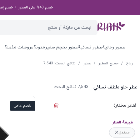
خصم 40% على العطور + خصم إضافي بقيمة 50 درهم إماراتي على طلبك الأول! رمز الخصم الخاص بك: first50aed
عطور رجالية
عطور نسائية
عطور بحجم صغير
مدونة
عروضات مذهلة
ریاح
/
جميع العطور
/
عطور
/
نتائج البحث: 7,543
عطر حلو ملطف نسائي
7,543
نتائج البحث
فلاتر مختارة
إخفاء الفلاتر
خصم خاص
طبيعة العطر
معتدل