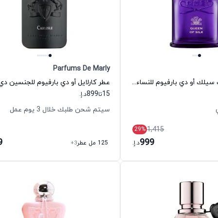
Parfums De Marly
عطر كوئين أوف سيلك أو دي بارفيوم للنساء كريد
عطر كارلايل أو دي بارفيوم للجنسين دي 
899
15
تا
د.إ.
سيتم شحن طلبك خلال 3 يوم عمل
1,415
29
%
9
999
د.إ.
125 مل عطر
+3