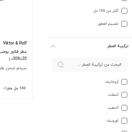
أكثر من 100 مل
تقسیم العطور
Viktor & Rolf
ترکیبة العطر
308
20
تا
د.إ.
سيتم شحن طلبك خلال
أروماتيك
100 مل عطر
+8
أسفلت
ألدهيد
أوزونيك