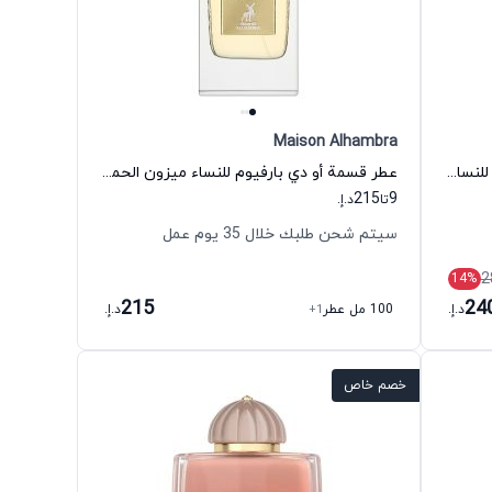
Maison Alhambra
عطر ذي كوئين أوف شبا أو دي بارفيوم للنساء عطار كولكشن
عطر قسمة أو دي بارفيوم للنساء ميزون الحمراء
215
9
تا
د.إ.
سيتم شحن طلبك خلال 35 يوم عمل
2
14
%
215
24
د.إ.
100 مل عطر
+1
د.إ.
خصم خاص