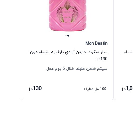
Mon Destin
عطر ديلينا اكسكلوزيف أو دي بارفيوم للنساء دي مارلي
عطر سكرت جاردن أو دي بارفيوم للنساء مون ديستين
130
د.إ.
سيتم شحن طلبك خلال 6 يوم عمل
130
1,
د.إ.
100 مل عطر
+1
د.إ.