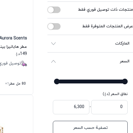
منتجات ذات توصيل فوري فقط
عرض المنتجات المتوفرة فقط
Aurora Scents
الماركات
149
د.إ.
السعر
توصيل فوري
80 مل عطر
+1
نطاق السعر (د.إ.)
-
تصفية حسب السعر