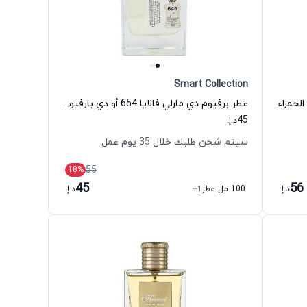
Smart Collection
لحمراء
عطر برفيوم دي مارلي فالايا 654 أو دي بارفيوم للنساء سمارت كولكشن
45
د.إ.
سيتم شحن طلبك خلال 35 يوم عمل
55
18
%
45
56
د.إ.
100 مل عطر
+1
د.إ.