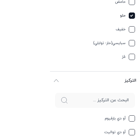
حامض
ترابي
حلو
تيربيني
خفیف
جلد
سبایسي(حار- توابلي)
جوز الهند
مُرّ
حار وسبايسي
التركيز
حامِض
حلو
حليب
أو دي بارفيوم
حمضيات
أو دي تواليت
حيواني