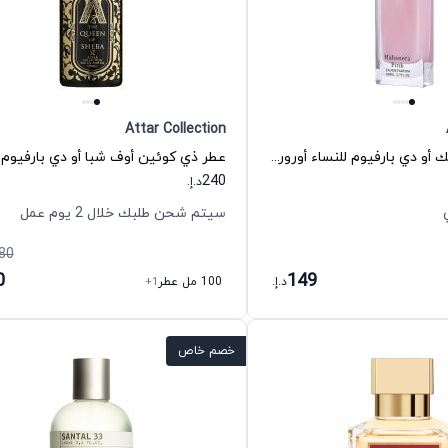
Attar Collection
عطر هابانيرا بينك أو دي بارفيوم للنساء أورورا سنتس
240
د.إ.
سيتم شحن طلبك خلال 2 يوم عمل
80
0
149
د.إ.
100 مل عطر
+1
خصم خاص