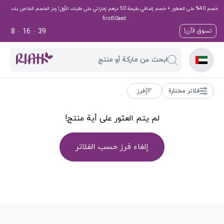
خصم 40% على العطور + خصم إضافي بقيمة 50 درهم إماراتي على طلبك الأول! رمز الخصم الخاص بك:
first50aed
8
16
39
تسوق الآن!
:
:
ابحث عن ماركة أو منتج
فلاتر مختارة
فرز
لم يتم العثور على أية منتج!
إلغاء فرز حسب الفلاتر