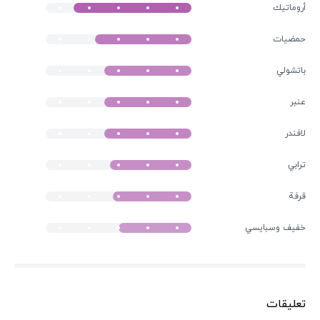
أروماتيك
حمضيات
باتشولي
عنبر
لافندر
ترابي
قرفة
خفیف وسبايسي
تعليقات