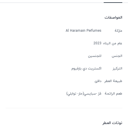
المواصفات
ماركة
Al Haramain Perfumes
عام من البناء
2023
الجنس
للجنسين
التركيز
اكستريت دي بارفيوم
طبيعة العطر
دافئ
طعم الرائحة
مُرّ
سبایسي(حار- توابلي)
نوتات العطر