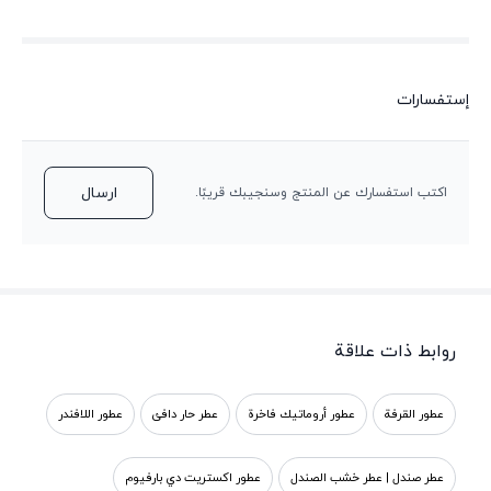
إستفسارات
ارسال
اكتب استفسارك عن المنتج وسنجيبك قريبًا.
روابط ذات علاقة
عطور القرفة
عطور أروماتيك فاخرة
عطر حار دافئ
عطور اللافندر
عطر صندل | عطر خشب الصندل
عطور اكستريت دي بارفيوم