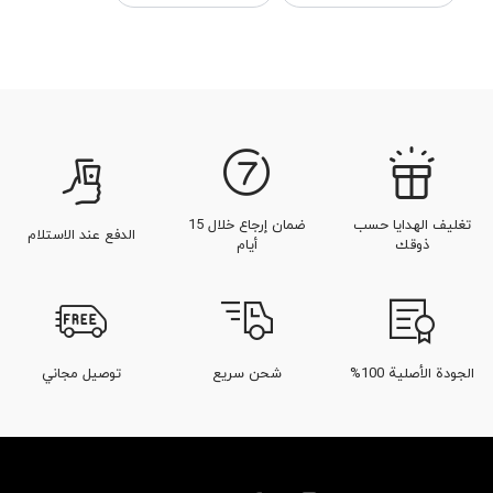
عطر و كولونيا رجالي بالروائح الجلدية
عطور نجيل الهند
عطور للجنسين
عطور حمضية
عطور العنبر
عطور الهيل
عطور الباتشولي الفاخرة
أفضل العطور الخشبية
عطر الجريب فروت
تغليف الهدايا حسب
ضمان إرجاع خلال 15
الدفع عند الاستلام
ذوقك
أيام
الجودة الأصلية 100%
شحن سريع
توصيل مجاني