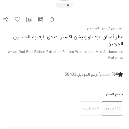
الحرمين
/
عطور
الحرمين
عطر أصلان عود بلو إديشن اكستريت دي بارفيوم للجنسين
الحرمين
Azlan Oud Blue Edition Extrait de Parfum Women and Men Al Haramain
Perfumes
|
4
(
8
تقییم
)
رقم الموديل
:
58433
حجم العطر
100 مل
عطر
5 مل
تقسيم