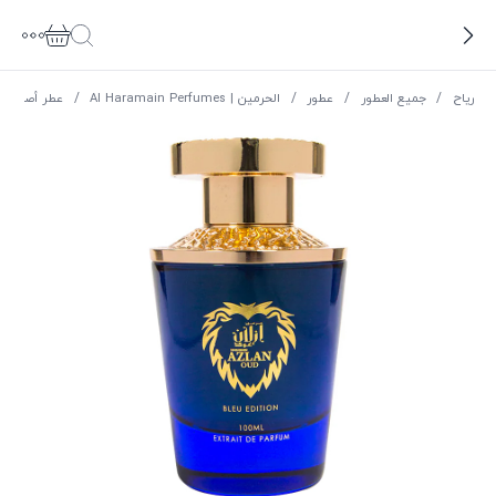
ریاح
/
جميع العطور
/
عطور
/
الحرمين | Al Haramain Perfumes
/
عطر أصلان ع